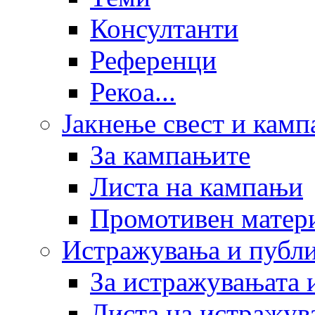
Консултанти
Референци
Рекоа...
Јакнење свест и кам
За кампањите
Листа на кампањи
Промотивен матер
Истражувања и публ
За истражувањата 
Листа на истражув