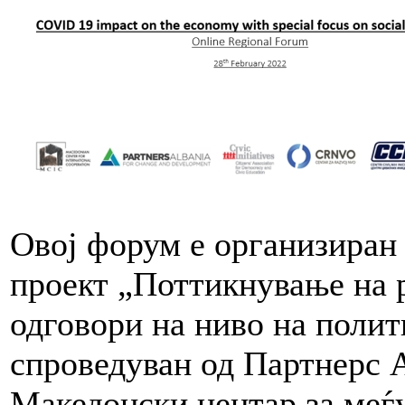
Овој форум е организиран
проект „Поттикнување на 
одговори на ниво на полит
спроведуван од Партнерс А
Македонски центар за меѓу