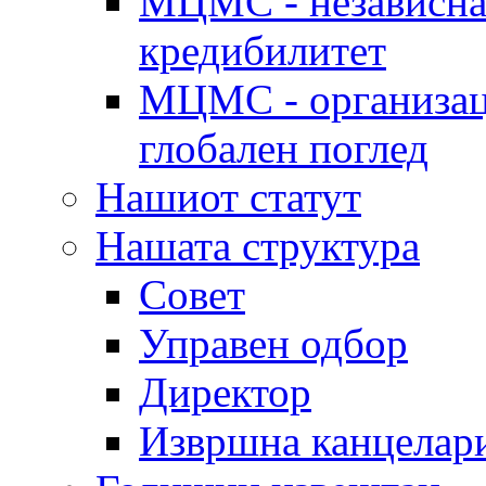
МЦМС - независна 
кредибилитет
МЦМС - организаци
глобален поглед
Нашиот статут
Нашата структура
Совет
Управен одбор
Директор
Извршна канцелар