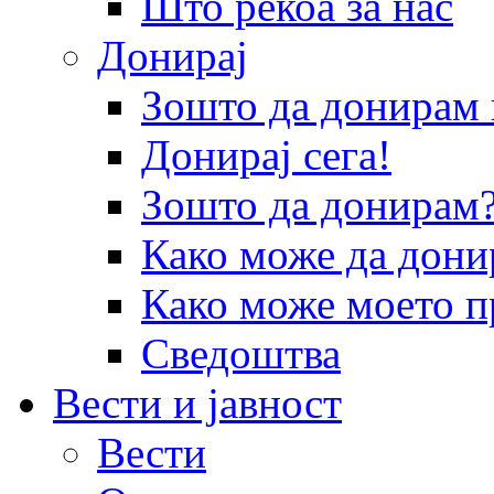
Што рекоа за нас
Донирај
Зошто да донира
Донирај сега!
Зошто да донирам
Како може да дони
Како може моето п
Сведоштва
Вести и јавност
Вести