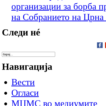
организации за борба п
на Собранието на Црна
Следи нé
Навигација
Вести
Огласи
МЦМС во медиумите