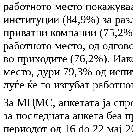
работното место покажуваа
институции (84,9%) за раз
приватни компании (75,2%)
работното место, од одгов
во приходите (76,2%). Иак
место, дури 79,3% од испи
луѓе ќе го изгубат работн
За МЦМС, анкетата ја спр
за последната анкета беа 
периодот од 16 do 22 мај 2