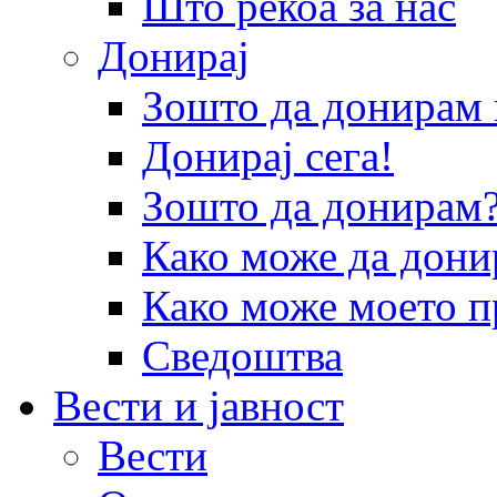
Што рекоа за нас
Донирај
Зошто да донира
Донирај сега!
Зошто да донирам
Како може да дони
Како може моето п
Сведоштва
Вести и јавност
Вести