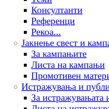
Консултанти
Референци
Рекоа...
Јакнење свест и кам
За кампањите
Листа на кампањи
Промотивен матер
Истражувања и публ
За истражувањата 
Листа на истражув