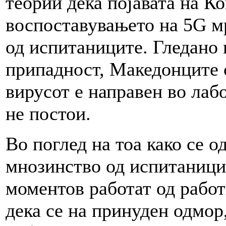
теории дека појавата на Ко
воспоставувањето на 5G м
од испитаниците. Гледано 
припадност, Македонците с
вирусот е направен во лабо
не постои.
Во поглед на тоа како се о
мнозинство од испитаницит
моментов работат од работ
дека се на принуден одмор