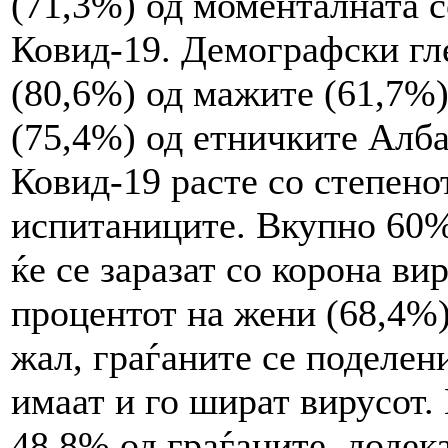
(71,3%) од моменталната с
Ковид-19. Демографски гл
(80,6%) од мажите (61,7%
(75,4%) од етничките Алба
Ковид-19 расте со степено
испитаниците. Вкупно 60%
ќе се заразат со корона ви
процентот на жени (68,4%)
жал, граѓаните се поделени
имаат и го шират вирусот.
48,8% од граѓаните, додек