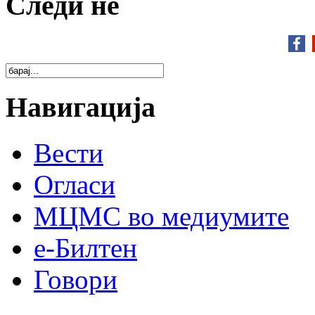
Следи нé
Навигација
Вести
Огласи
МЦМС во медиумите
е-Билтен
Говори