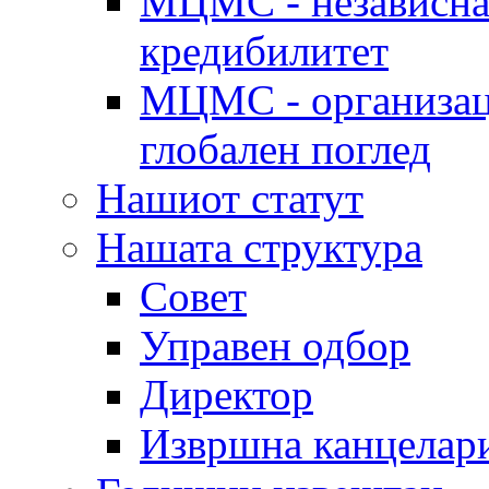
МЦМС - независна 
кредибилитет
МЦМС - организаци
глобален поглед
Нашиот статут
Нашата структура
Совет
Управен одбор
Директор
Извршна канцелар