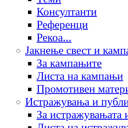
Консултанти
Референци
Рекоа...
Јакнење свест и кам
За кампањите
Листа на кампањи
Промотивен матер
Истражувања и публ
За истражувањата 
Листа на истражув