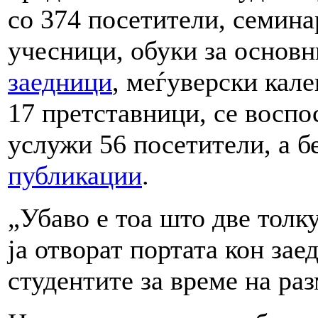
со 374 посетители, семина
учесници, обуки за основ
заедници
, меѓуверски кале
17 претставници, се воспо
услужи 56 посетители, а б
публикации
.
„Убаво е тоа што две толк
ја отворат портата кон зае
студентите за време на ра