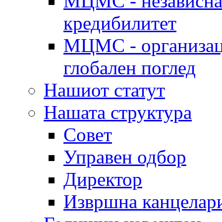
МЦМС - независна 
кредибилитет
МЦМС - организаци
глобален поглед
Нашиот статут
Нашата структура
Совет
Управен одбор
Директор
Извршна канцелар