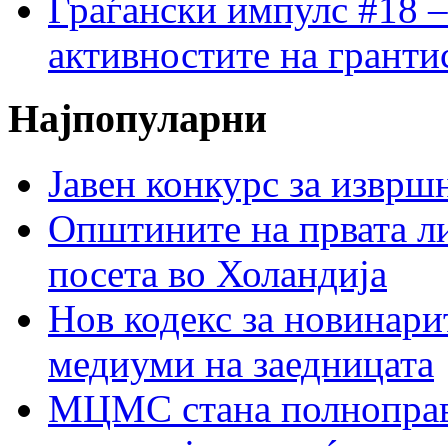
Граѓански импулс #18 –
активностите на гранти
Најпопуларни
Јавен конкурс за изврш
Општините на првата ли
посета во Холандија
Нов кодекс за новинарит
медиуми на заедницата
МЦМС стана полноправн