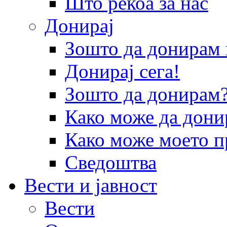
Што рекоа за нас
Донирај
Зошто да донира
Донирај сега!
Зошто да донирам
Како може да дони
Како може моето п
Сведоштва
Вести и јавност
Вести