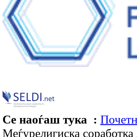
Се наоѓаш тука :
Почетн
Меѓурелигиска соработка 