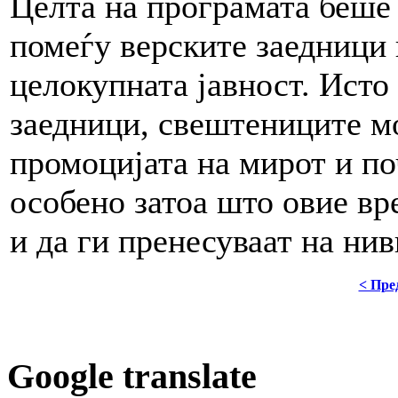
Целта на програмата беше 
помеѓу верските заедници 
целокупната јавност. Исто
заедници, свештениците мо
промоцијата на мирот и по
особено затоа што овие вр
и да ги пренесуваат на ни
< Пре
Google translate