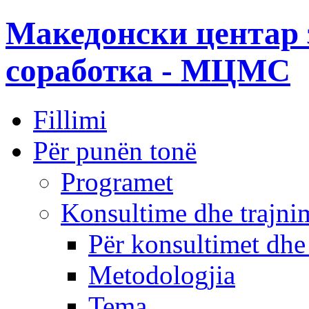
Македонски центар 
соработка - МЦМС
Fillimi
Për punën tonë
Programet
Konsultime dhe trajni
Për konsultimet dhe
Metodologjia
Tema