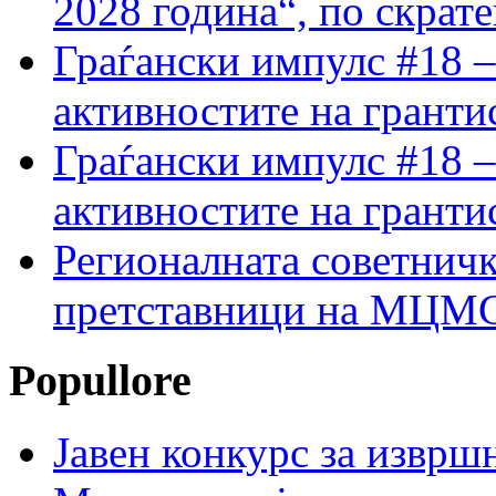
2028 година“, по скрат
Граѓански импулс #18 –
активностите на гранти
Граѓански импулс #18 –
активностите на гранти
Регионалната советничк
претставници на МЦМС 
Popullore
Јавен конкурс за изврш