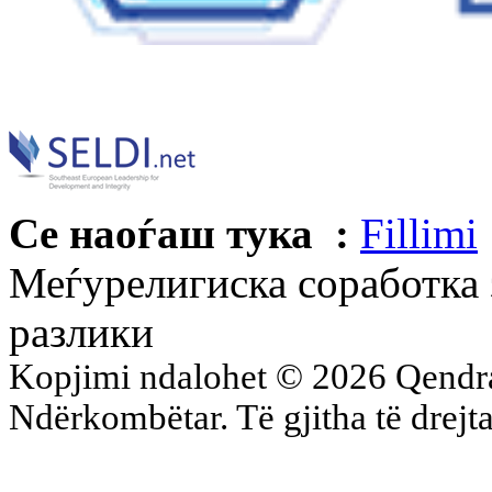
Се наоѓаш тука :
Fillimi
Меѓурелигиска соработка 
разлики
Kopjimi ndalohet © 2026 Qend
Ndërkombëtar. Të gjitha të drejta