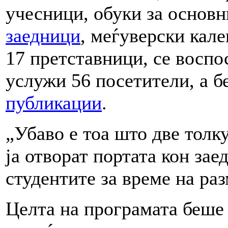
учесници, обуки за основ
заедници
, меѓуверски кале
17 претставници, се воспо
услужи 56 посетители, а б
публикации
.
„Убаво е тоа што две толк
ја отворат портата кон зае
студентите за време на ра
Целта на програмата беше 