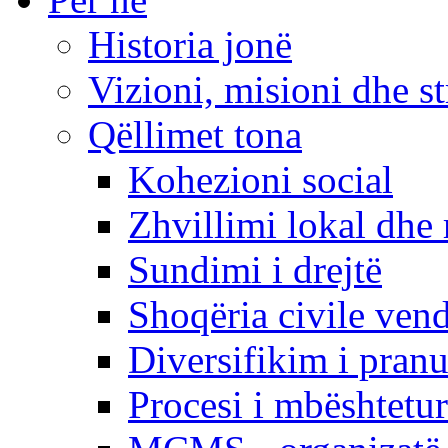
Historia jonë
Vizioni, misioni dhe st
Qëllimet tona
Kohezioni social
Zhvillimi lokal dhe 
Sundimi i drejtë
Shoqëria civile ven
Diversifikim i pranu
Procesi i mbështetur