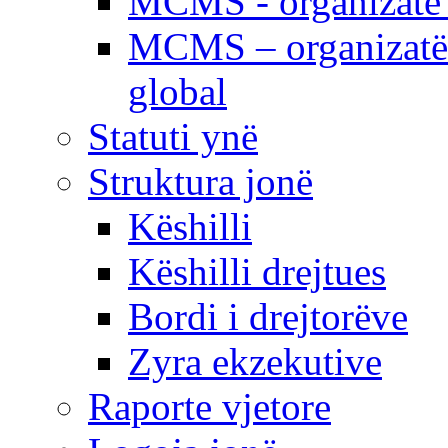
MCMS - organizatë e
MCMS – organizatë 
global
Statuti ynë
Struktura jonë
Këshilli
Këshilli drejtues
Bordi i drejtorëve
Zyra ekzekutive
Raporte vjetore