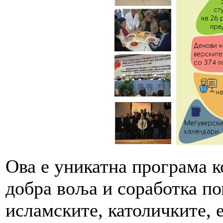
Ова е уникатна програма к
добра воља и соработка по
исламските, католичките, 