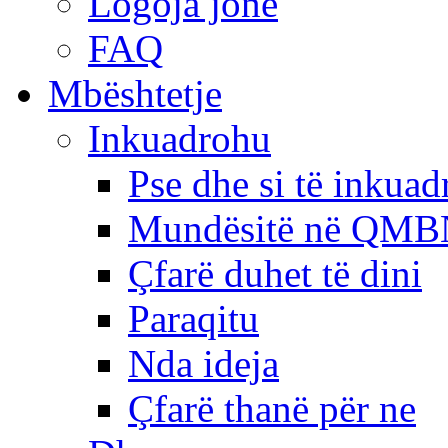
Logoja jonë
FAQ
Mbështetje
Inkuadrohu
Pse dhe si të inkua
Mundësitë në QMB
Çfarë duhet të dini
Paraqitu
Nda ideja
Çfarë thanë për ne