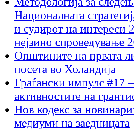
Методологија за следењ
Националната стратегиј
и судирот на интереси 
нејзино спроведување 
Општините на првата ли
посета во Холандија
Граѓански импулс #17 –
активностите на гранти
Нов кодекс за новинарит
медиуми на заедницата