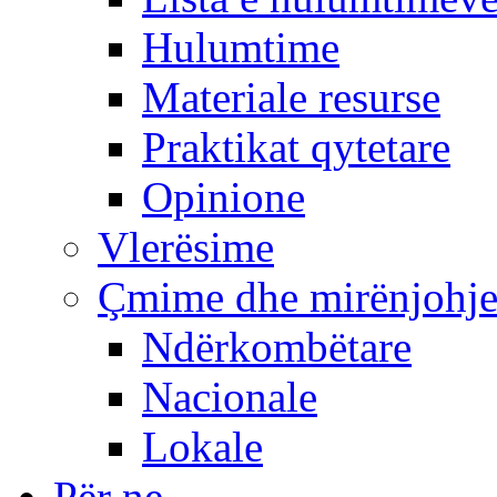
Hulumtime
Materiale resurse
Praktikat qytetare
Opinione
Vlerësime
Çmime dhe mirënjohj
Ndërkombëtare
Nacionale
Lokale
Për ne