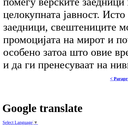
помеѓу верските заедници 
целокупната јавност. Исто
заедници, свештениците мо
промоцијата на мирот и по
особено затоа што овие вр
и да ги пренесуваат на ни
< Parapr
Google translate
Select Language
▼