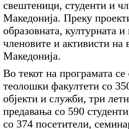
свештеници, студенти и чл
Македонија. Преку проекти
образовната, културната и
членовите и активисти на 
Македонија.
Во текот на програмата се
теолошки факултети со 350
објекти и служби, три лет
предавања со 590 студенти
со 374 посетители, семина