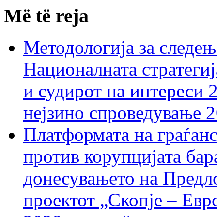
Më të reja
Методологија за следењ
Националната стратегиј
и судирот на интереси 
нејзино спроведување 
Платформата на граѓанс
против корупцијата бар
донесувањето на Предло
проектот „Скопје – Евр