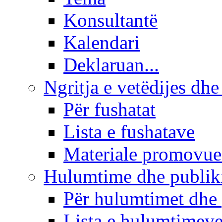
Konsultantë
Kalendari
Deklaruan...
Ngritja e vetëdijes dhe
Për fushatat
Lista e fushatave
Materiale promovue
Hulumtime dhe publi
Për hulumtimet dhe
Lista e hulumtimev