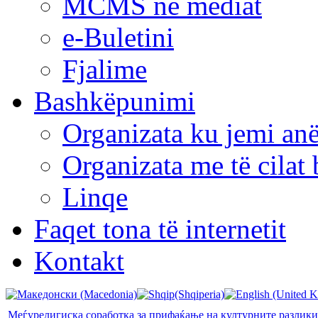
MCMS në mediat
e-Buletini
Fjalime
Bashkëpunimi
Organizata ku jemi anë
Organizata me të cila
Linqe
Faqet tona të internetit
Kontakt
Меѓурелигиска соработка за прифаќање на културните разлики