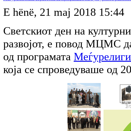
E hënë, 21 maj 2018 15:44
Светскиот ден на културни
развојот, е повод МЦМС д
од програмата
Меѓурелиги
која се спроведуваше од 2