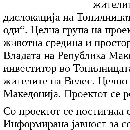
жителит
дислокација на Топилницат
оди“. Целна група на прое
животна средина и прост
Владата на Република Мак
инвеститор во Топилницат
жителите на Велес. Целно
Македонија. Проектот се р
Со проектот се постигнаа 
Информирана јавност за со