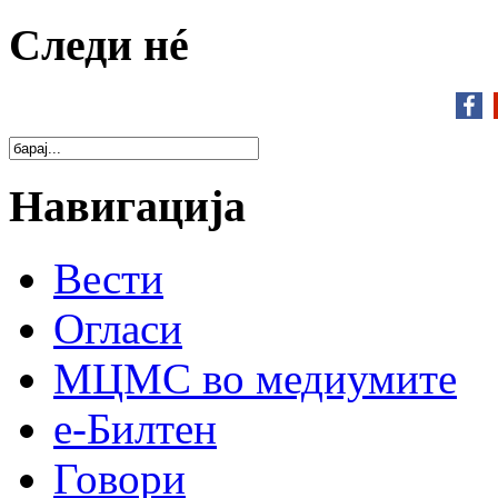
Следи нé
Навигација
Вести
Огласи
МЦМС во медиумите
е-Билтен
Говори