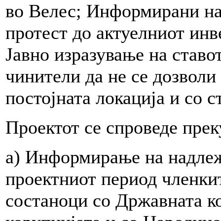
во Велес; Информирани н
протест до актуелниот инв
Јавно изразување на ставо
чинители да не се дозволи
постојната локација и со с
Проектот се спроведе прек
а) Информирање на надле
проектниот период членкит
состаноци со Државната ко