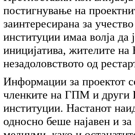
постигнување на проектнит
заинтересирана за учество
институции имаа волја да 
иницијатива, жителите на 
незадоловството од реста
Информации за проектот се
членките на ГПМ и други Г
институции. Настанот наид
односно беше најавен и за
медиуми, како и останатит