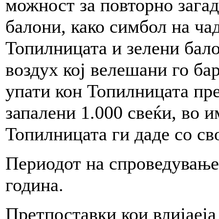
можност за повторно зага
балони, како симбол на чад
Топилницата и зелени бало
воздух кој велешани го ба
упати кон Топилницата пре
запалени 1.000 свеќи, во 
Топилницата ги даде со с
Периодот на спроведување 
година.
Претпоставки кои влијаеја