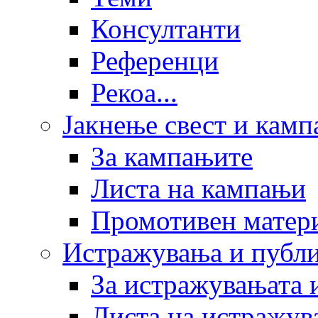
Консултанти
Референци
Рекоа...
Јакнење свест и кам
За кампањите
Листа на кампањи
Промотивен матер
Истражувања и публ
За истражувањата 
Листа на истражув