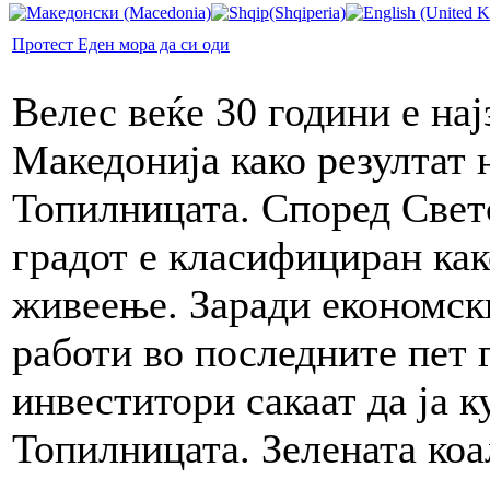
Протест Еден мора да си оди
Велес веќе 30 години е на
Македонија како резултат 
Топилницата. Според Светс
градот е класифициран как
живеење. Заради економск
работи во последните пет 
инвеститори сакаат да ја к
Топилницата. Зелената коа