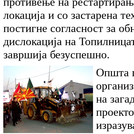
противење на рестартирање
локација и со застарена те
постигне согласност за об
дислокација на Топилница
завршија безуспешно.
Општа ц
органи
на зага
проекто
изразув