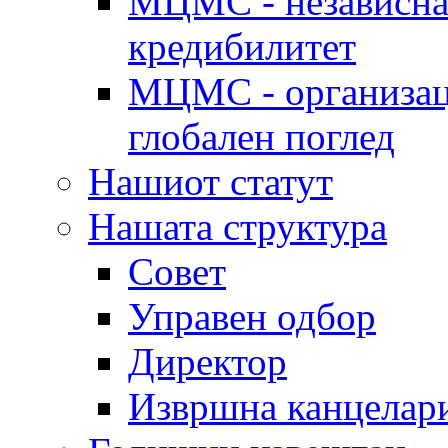
МЦМС - независна 
кредибилитет
МЦМС - организаци
глобален поглед
Нашиот статут
Нашата структура
Совет
Управен одбор
Директор
Извршна канцелар