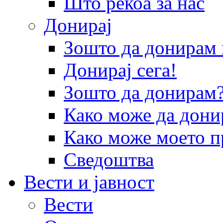
Што рекоа за нас
Донирај
Зошто да донира
Донирај сега!
Зошто да донирам
Како може да дони
Како може моето п
Сведоштва
Вести и јавност
Вести