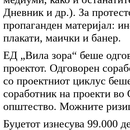
Дневник и др.). За протес
пропаганден материјал: и
плакати, маички и банер.
ЕД „Вила зора“ беше одго
проектот. Одговорен сора
со проектниот циклус беш
соработник на проекти во 
општество. Можните ризиц
Буџетот изнесува 99.000 д