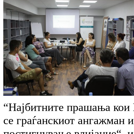
“Најбитните прашања кои 
се граѓанскиот ангажман и
постигнување влијание“, и