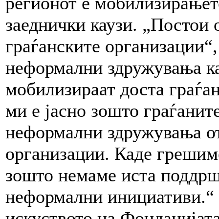
регионот е мобилизирањет
заеднички каузи. „Постои 
граѓанските организации“,
неформални здружувања ка
мобилизираат доста граѓан
ми е јасно зошто граѓаните
неформални здружувања от
организации. Каде грешим
зошто немаме иста поддрш
неформални инициативи.“ 
искуството на Фондацијата