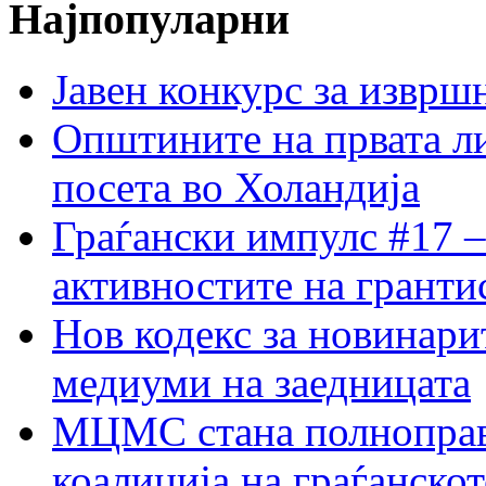
Најпопуларни
Јавен конкурс за изврш
Општините на првата ли
посета во Холандија
Граѓански импулс #17 –
активностите на гранти
Нов кодекс за новинарит
медиуми на заедницата
МЦМС стана полноправн
коалиција на граѓанск