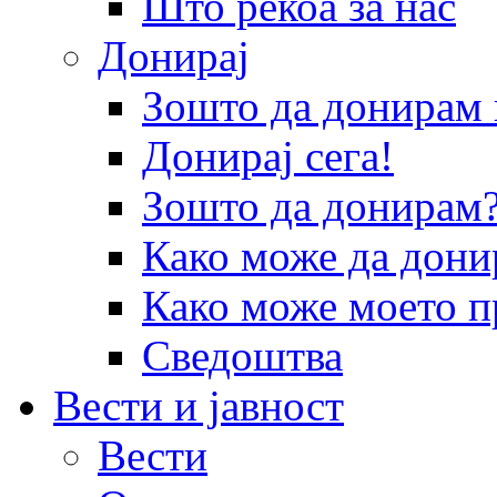
Што рекоа за нас
Донирај
Зошто да донира
Донирај сега!
Зошто да донирам
Како може да дони
Како може моето п
Сведоштва
Вести и јавност
Вести