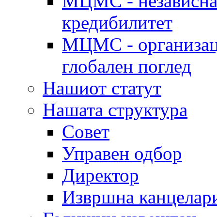
МЦМС - независна 
кредибилитет
МЦМС - организаци
глобален поглед
Нашиот статут
Нашата структура
Совет
Управен одбор
Директор
Извршна канцелар