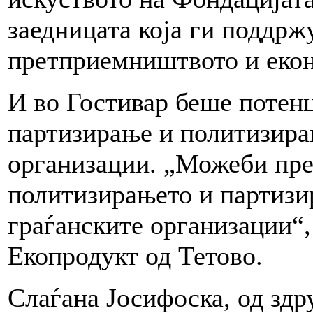
заедницата која ги поддрж
претприемништвото и екон
И во Гостивар беше потен
партизирање и политизирањ
организации. „Можеби пре
политизирањето и партизи
граѓанските организации“,
Екопродукт од Тетово.
Слаѓана Јосифоска, од зд