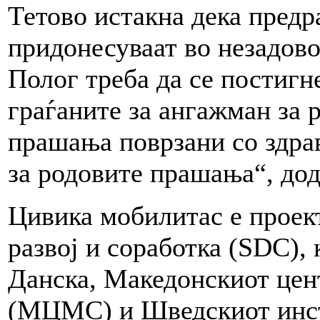
Тетово истакна дека предр
придонесуваат во незадов
Полог треба да се постигн
граѓаните за ангажман за 
прашања поврзани со здрав
за родовите прашања“, дод
Цивика мобилитас е проект
развој и соработка (SDC),
Данска, Македонскиот цен
(МЦМС) и Шведскиот инсти