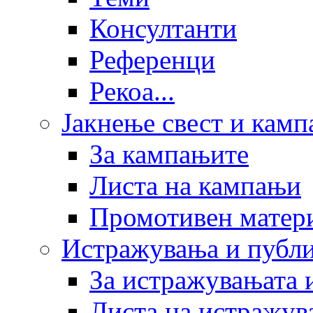
Консултанти
Референци
Рекоа...
Јакнење свест и кам
За кампањите
Листа на кампањи
Промотивен матер
Истражувања и публ
За истражувањата 
Листа на истражув