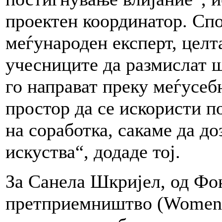
проектен координатор. Сп
меѓународен експерт, целт
учесниците да размислат ш
го направат преку меѓусеб
простор да се искористи п
на соработка, сакаме да д
искуства“, додаде тој.
За Санела Шкријел, од Фо
претприемништво (Women E