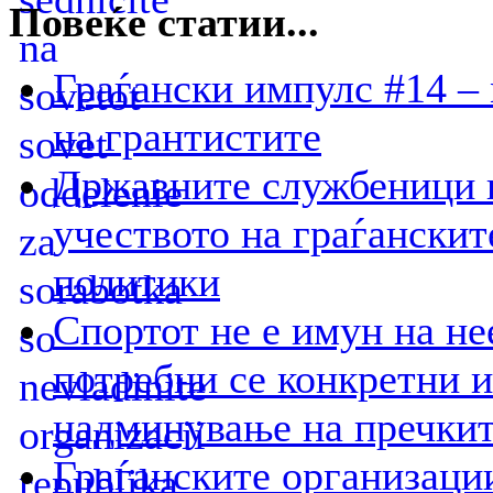
Повеќе статии...
Граѓански импулс #14 – 
на грантистите
Државните службеници н
учеството на граѓански
политики
Спортот не е имун на не
потребни се конкретни 
надминување на пречки
Граѓанските организации