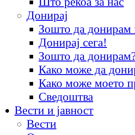
Што рекоа за нас
Донирај
Зошто да донира
Донирај сега!
Зошто да донирам
Како може да дони
Како може моето п
Сведоштва
Вести и јавност
Вести