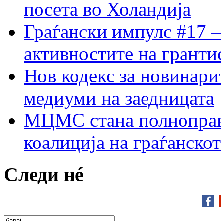
посета во Холандија
Граѓански импулс #17 –
активностите на гранти
Нов кодекс за новинарит
медиуми на заедницата
МЦМС стана полноправн
коалиција на граѓанск
Следи нé