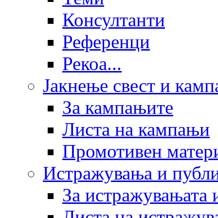
Консултанти
Референци
Рекоа...
Јакнење свест и кам
За кампањите
Листа на кампањи
Промотивен матер
Истражувања и публ
За истражувањата 
Листа на истражув