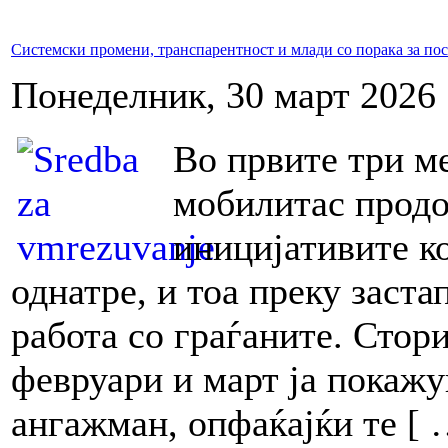
Системски промени, транспарентност и млади со порака за по
Понеделник, 30 март 2026 
Во првите три м
мобилитас продо
иницијативите к
однатре, и тоа преку заста
работа со граѓаните. Стори
февруари и март ја покажу
ангажман, опфаќајќи те [ 