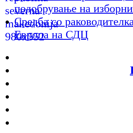
подобрување на изборни
Средба со раководителка
Европа на СДЦ