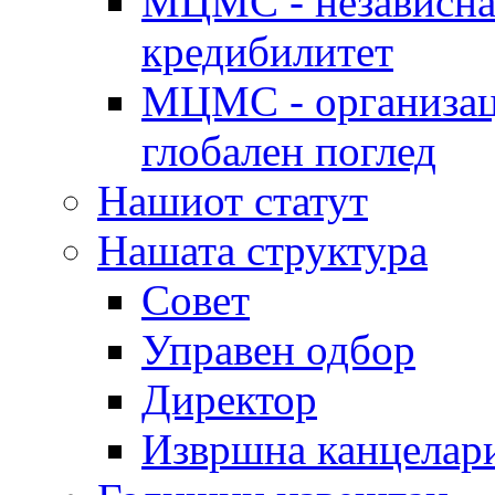
МЦМС - независна 
кредибилитет
МЦМС - организаци
глобален поглед
Нашиот статут
Нашата структура
Совет
Управен одбор
Директор
Извршна канцелар