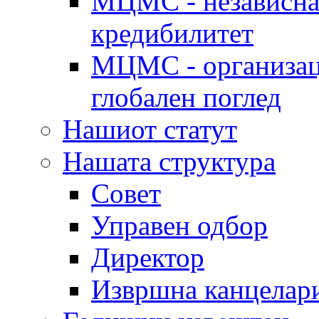
МЦМС - независна 
кредибилитет
МЦМС - организаци
глобален поглед
Нашиот статут
Нашата структура
Совет
Управен одбор
Директор
Извршна канцелар