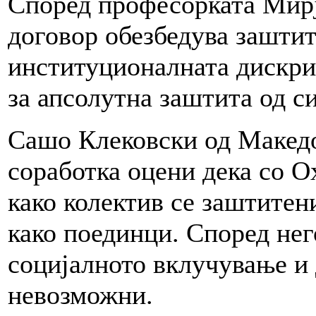
Според професорката Мирј
договор обезбедува заштит
институционалната дискри
за апсолутна заштита од с
Сашо Клековски од Македо
соработка оцени дека со 
како колектив се заштитен
како поединци. Според нег
социјалното вклучување и 
невозможни.