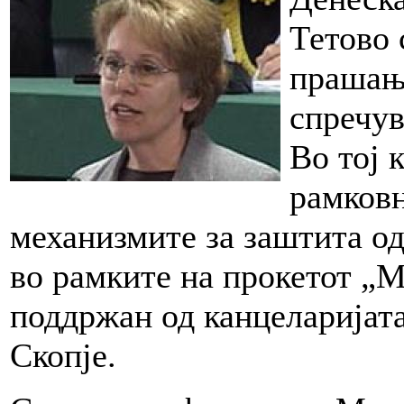
Тетово 
прашањ
спречув
Во тој 
рамковн
механизмите за заштита о
во рамките на прокетот „М
поддржан од канцеларијата
Скопје.