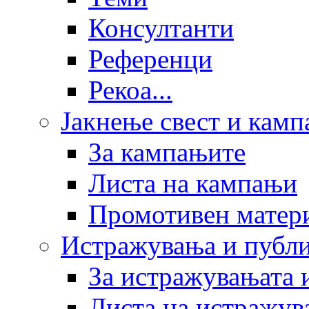
Консултанти
Референци
Рекоа...
Јакнење свест и кам
За кампањите
Листа на кампањи
Промотивен матер
Истражувања и публ
За истражувањата 
Листа на истражув