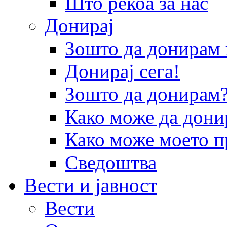
Што рекоа за нас
Донирај
Зошто да донира
Донирај сега!
Зошто да донирам
Како може да дони
Како може моето п
Сведоштва
Вести и јавност
Вести