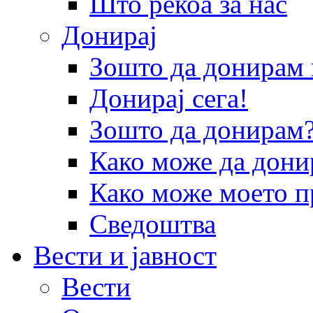
Што рекоа за нас
Донирај
Зошто да донира
Донирај сега!
Зошто да донирам
Како може да дони
Како може моето п
Сведоштва
Вести и јавност
Вести