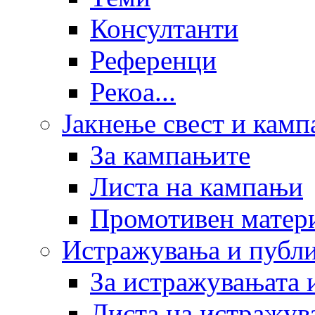
Консултанти
Референци
Рекоа...
Јакнење свест и кам
За кампањите
Листа на кампањи
Промотивен матер
Истражувања и публ
За истражувањата 
Листа на истражув