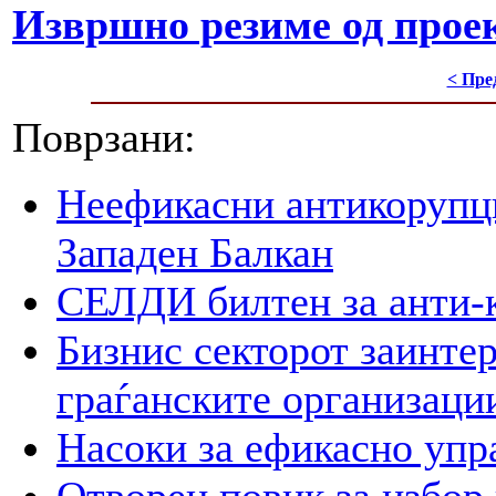
Извршно резиме од проек
< Пре
Поврзани:
Неефикасни антикорупци
Западен Балкан
СЕЛДИ билтен за анти-
Бизнис секторот заинтер
граѓанските организаци
Насоки за ефикасно упр
Отворен повик за избор