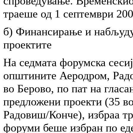
спроведување. Временскио
траеше од 1 септември 200
б) Финансирање и набљуду
проектите
На седмата форумска сеси
општините Аеродром, Радо
во Берово, по пат на глас
предложени проекти (35 во
Радовиш/Конче), избраа тр
форуми беше избран по еде