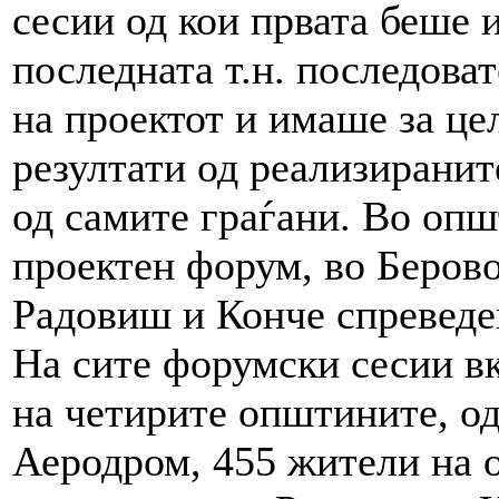
сесии од кои првата беше 
последната т.н. последоват
на проектот и имаше за це
резултати од реализирани
од самите граѓани. Во оп
проектен форум, во Берово
Радовиш и Конче спревед
На сите форумски сесии в
на четирите општините, о
Аеродром, 455 жители на 