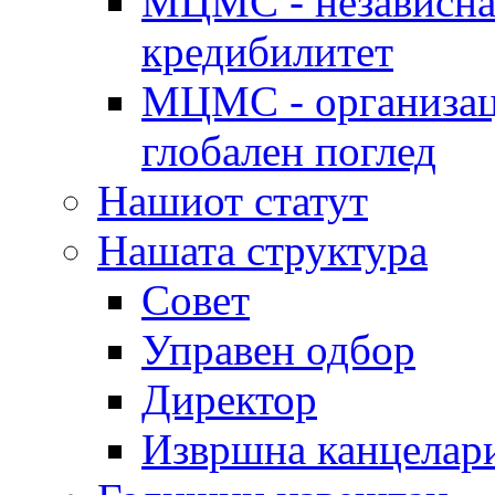
МЦМС - независна 
кредибилитет
МЦМС - организаци
глобален поглед
Нашиот статут
Нашата структура
Совет
Управен одбор
Директор
Извршна канцелар