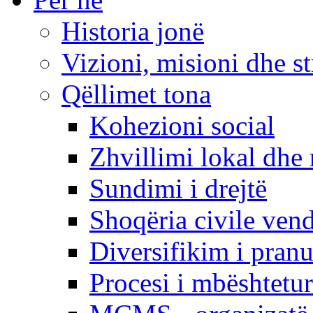
Historia jonë
Vizioni, misioni dhe st
Qëllimet tona
Kohezioni social
Zhvillimi lokal dhe 
Sundimi i drejtë
Shoqëria civile ven
Diversifikim i pranu
Procesi i mbështetur