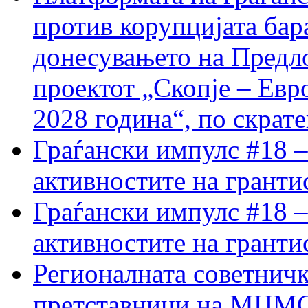
против корупцијата бар
донесувањето на Предло
проектот „Скопје – Евр
2028 година“, по скрат
Граѓански импулс #18 –
активностите на гранти
Граѓански импулс #18 –
активностите на гранти
Регионалната советничк
претставници на МЦМС 