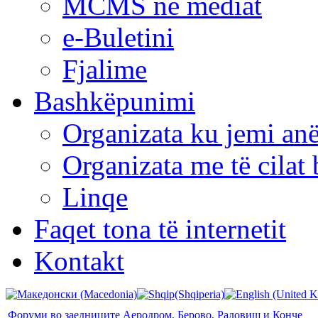
MCMS në mediat
e-Buletini
Fjalime
Bashkëpunimi
Organizata ku jemi anë
Organizata me të cila
Linqe
Faqet tona të internetit
Kontakt
Форуми во заедниците Аеродром, Берово, Радовиш и Конче