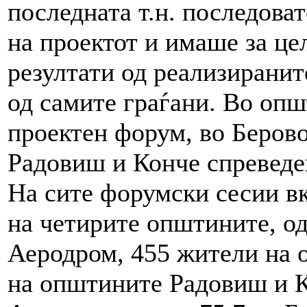
последната т.н. последоват
на проектот и имаше за це
резултати од реализирани
од самите граѓани. Во оп
проектен форум, во Берово
Радовиш и Конче спревед
На сите форумски сесии в
на четирите општините, о
Аеродром, 455 жители на 
на општините Радовиш и К