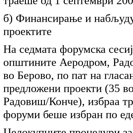
траеше од 1 септември 200
б) Финансирање и набљуду
проектите
На седмата форумска сеси
општините Аеродром, Радо
во Берово, по пат на глас
предложени проекти (35 во
Радовиш/Конче), избраа тр
форуми беше избран по еде
Целокупните процедури за 