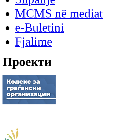
MCMS në mediat
e-Buletini
Fjalime
Проекти