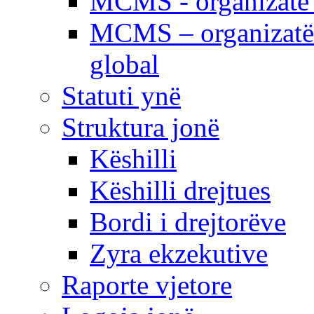
MCMS - organizatë e
MCMS – organizatë 
global
Statuti ynë
Struktura jonë
Këshilli
Këshilli drejtues
Bordi i drejtorëve
Zyra ekzekutive
Raporte vjetore