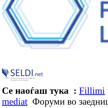
Се наоѓаш тука :
Fillimi
mediat
Форуми во заедниц