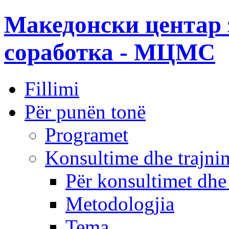
Македонски центар 
соработка - МЦМС
Fillimi
Për punën tonë
Programet
Konsultime dhe trajni
Për konsultimet dhe
Metodologjia
Tema