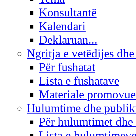
Konsultantë
Kalendari
Deklaruan...
Ngritja e vetëdijes dhe
Për fushatat
Lista e fushatave
Materiale promovue
Hulumtime dhe publi
Për hulumtimet dhe
Lista e hulumtimev