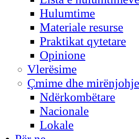
Hulumtime
Materiale resurse
Praktikat qytetare
Opinione
Vlerësime
Çmime dhe mirënjohj
Ndërkombëtare
Nacionale
Lokale
Për ne