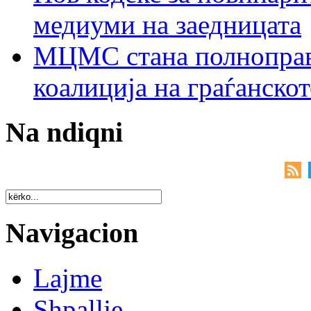
медиуми на заедницата
МЦМС стана полноправн
коалиција на граѓанск
Na ndiqni
Navigacion
Lajme
Shpallje