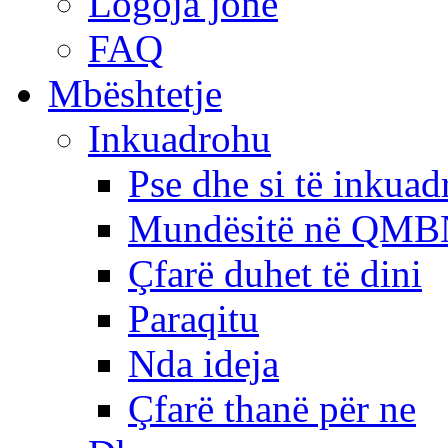
Logoja jonë
FAQ
Mbështetje
Inkuadrohu
Pse dhe si të inkua
Mundësitë në QMB
Çfarë duhet të dini
Paraqitu
Nda ideja
Çfarë thanë për ne