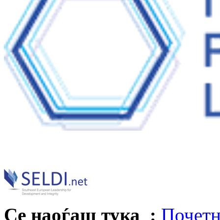
Се наоѓаш тука :
Почетн