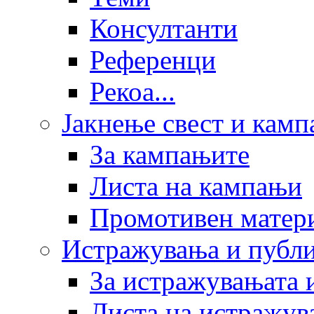
Консултанти
Референци
Рекоа...
Јакнење свест и кам
За кампањите
Листа на кампањи
Промотивен матер
Истражувања и публ
За истражувањата 
Листа на истражув