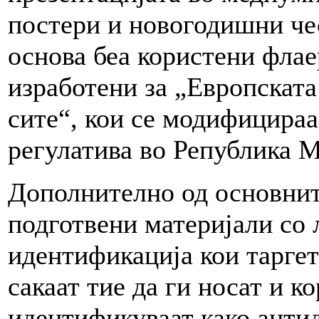
постери и новогодишни че
основа беа користени флае
изработени за „Европската
сите“, кои се модифицираа
регулатива во Република М
Дополнително од основнит
подготвени материјали со 
идентификација кои таргет
сакаат тие да ги носат и ко
идентификуваат како анти