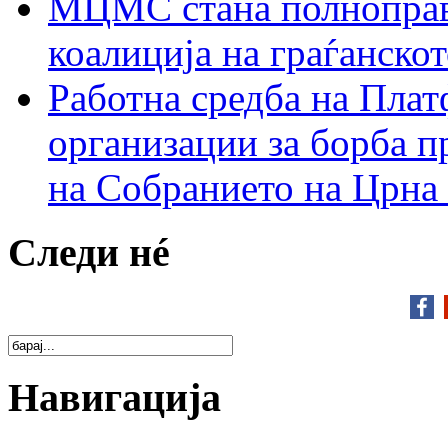
МЦМС стана полноправн
коалиција на граѓанск
Работна средба на Плат
организации за борба п
на Собранието на Црна
Следи нé
Навигација