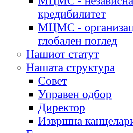
МЦМС - независна 
кредибилитет
МЦМС - организаци
глобален поглед
Нашиот статут
Нашата структура
Совет
Управен одбор
Директор
Извршна канцелар