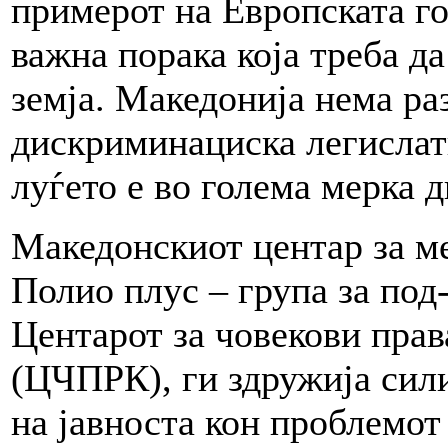
примерот на Европската г
важна порака која треба д
земја. Македонија нема ра
дискриминациска легислат
луѓето е во голема мерка 
Македонскиот центар за 
Полио плус – група за под
Центарот за човекови пра
(ЦЧПРК), ги здружија сили
на јавноста кон проблемот