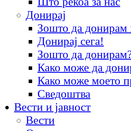
Што рекоа за нас
Донирај
Зошто да донира
Донирај сега!
Зошто да донирам
Како може да дони
Како може моето п
Сведоштва
Вести и јавност
Вести