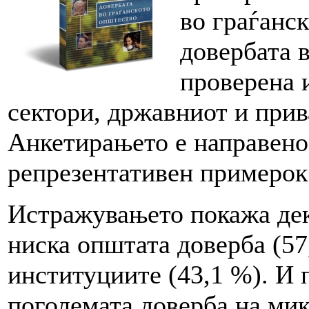
во граѓанс
довербата в
проверена 
сектори, државниот и прив
Анкетирањето е направено 
репрезентативен примерок
Истражувањето покажа дек
ниска општата доверба (57
институциите (43,1 %). И 
поголемата доверба на мик