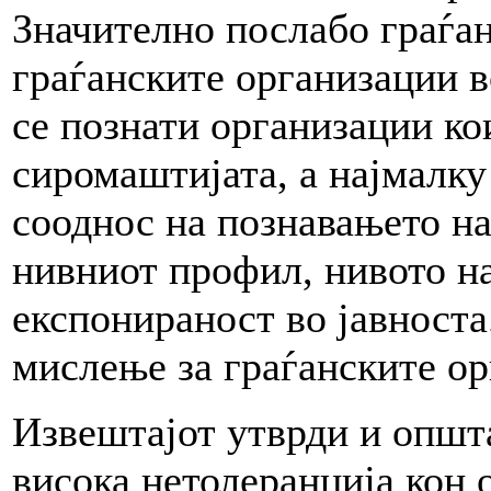
Значително послабо граѓан
граѓанските организации в
се познати организации ко
сиромаштијата, а најмалку
сооднос на познавањето на
нивниот профил, нивото н
експонираност во јавноста
мислење за граѓанските ор
Извештајот утврди и општ
висока нетолеранција кон 