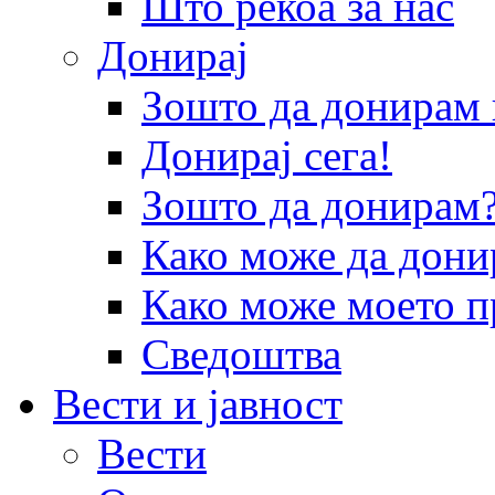
Што рекоа за нас
Донирај
Зошто да донира
Донирај сега!
Зошто да донирам
Како може да дони
Како може моето п
Сведоштва
Вести и јавност
Вести