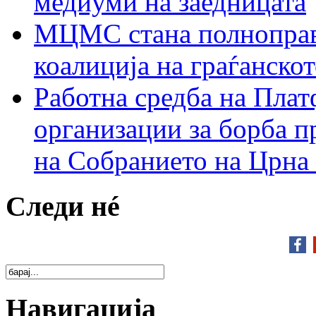
медиуми на заедницата
МЦМС стана полноправн
коалиција на граѓанск
Работна средба на Плат
организации за борба п
на Собранието на Црна
Следи нé
Навигација