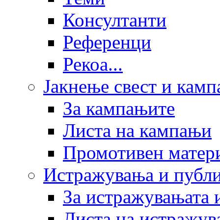
Консултанти
Референци
Рекоа...
Јакнење свест и кам
За кампањите
Листа на кампањи
Промотивен матер
Истражувања и публ
За истражувањата 
Листа на истражув