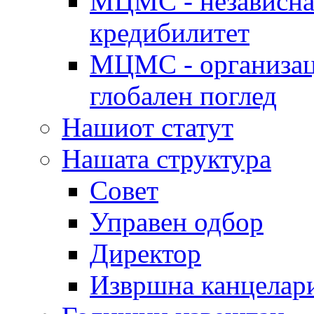
МЦМС - независна 
кредибилитет
МЦМС - организаци
глобален поглед
Нашиот статут
Нашата структура
Совет
Управен одбор
Директор
Извршна канцелар