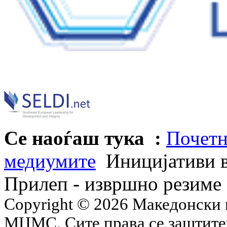
Се наоѓаш тука :
Почетн
медиумите
Иницијативи в
Прилеп - извршно резиме
Copyright © 2026 Македонски 
МЦМС. Сите права се заштит