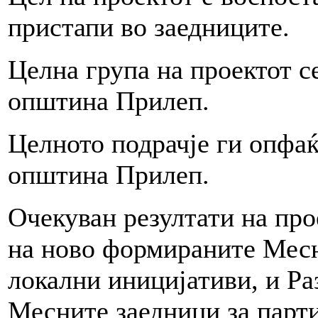
пристапи во заедниците.
Целна група на проектот с
општина Прилеп.
Целното подрачје ги опфаќ
општина Прилеп.
Очекуван резултати на про
на ново формираните Месн
локални иницијативи, и Р
Месните заедници за парт