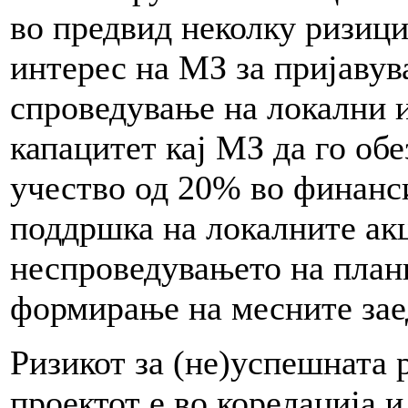
во предвид неколку ризици
интерес на МЗ за пријавув
спроведување на локални 
капацитет кај МЗ да го об
учество од 20% во финанси
поддршка на локалните акц
неспроведувањето на план
формирање на месните зае
Ризикот за (не)успешната 
проектот е во корелација 