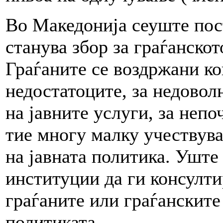
Во Македонија сеуште пост
станува збор за граѓанскот
Граѓаните се воздржани ко
недостатоците, за недовол
на јавните услуги, за неп
тие многу малку учествува
на јавната политика. Уште 
институции да ги консулти
граѓаните или граѓанските
политиката.