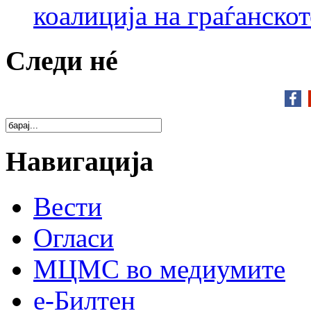
коалиција на граѓанск
Следи нé
Навигација
Вести
Огласи
МЦМС во медиумите
е-Билтен