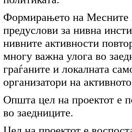
Формирањето на Месните з
предуслови за нивна инст
нивните активности повтор
многу важна улога во заед
граѓаните и локалната сам
организатори на активното
Општа цел на проектот е п
во заедниците.
Цел на проектот е воспос