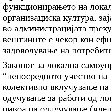
функционирањето на локал
организациска култура, за
во администрацијата прек
вештините е чекор кон еф
задоволување на потребите
Законот за локална самоуп
“непосредното учество на 
колективно вклучување на
одучување за работи од ло
нивоа на одлучување (член