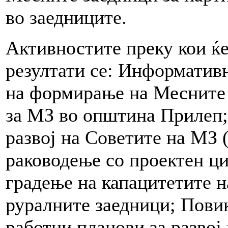
во заедниците.
Активностите преку кои ќе
резултати се: Информатив
на формирање на Месните 
за МЗ во општина Прилеп;
развој на Советите на МЗ
раководење со проектен ци
градење на капацитетите н
руралните заедници; Пови
работни планови за развој