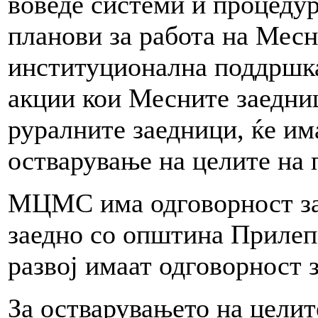
воведе системи и процеду
планови за работа на Месн
институционална поддршка
акции кои Месните заедниц
руралните заедници, ќе им
остварување на целите на 
МЦМС има одговорност за 
заедно со општина Прилеп
развој имаат одговорност 
За остварувањето на целит