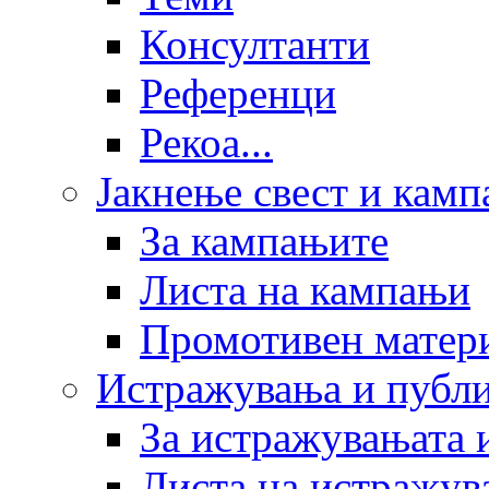
Консултанти
Референци
Рекоа...
Јакнење свест и кам
За кампањите
Листа на кампањи
Промотивен матер
Истражувања и публ
За истражувањата 
Листа на истражув