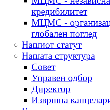
МЦМС - независна 
кредибилитет
МЦМС - организаци
глобален поглед
Нашиот статут
Нашата структура
Совет
Управен одбор
Директор
Извршна канцелар