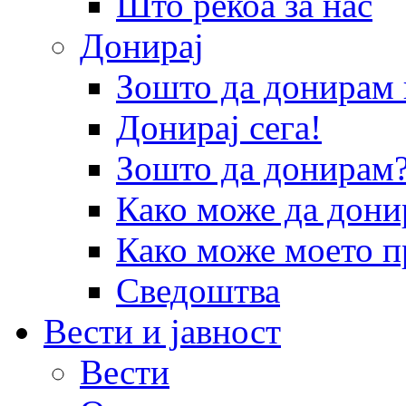
Што рекоа за нас
Донирај
Зошто да донира
Донирај сега!
Зошто да донирам
Како може да дони
Како може моето п
Сведоштва
Вести и јавност
Вести