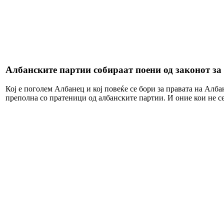
Албанските партии собираат поени од законот за
Кој е поголем Албанец и кој повеќе се бори за правата на Алба
преполна со пратеници од албанските партии. И оние кои не се