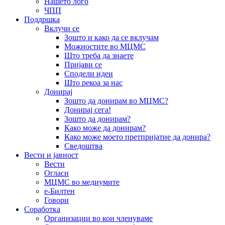
Нашето лого
ЧПП
Поддршка
Вклучи се
Зошто и како да се вклучам
Можностите во МЦМС
Што треба да знаете
Пријави се
Сподели идеи
Што рекоа за нас
Донирај
Зошто да донирам во МЦМС?
Донирај сега!
Зошто да донирам?
Како може да донирам?
Како може моето претпријатие да донира?
Сведоштва
Вести и јавност
Вести
Огласи
МЦМС во медиумите
е-Билтен
Говори
Соработка
Организации во кои членуваме