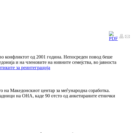
 во конфликтот од 2001 година. Непосреден повод беше
онија и на членовите на нивните семејства, во јавноста
иките за реинтеграција
о на Македонскиот центар за меѓународна соработка.
адници на ОНА, каде 90 отсто од анкетираните етнички