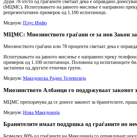
Дури 78 отсто од граѓаните сметаат дека е оправдано донесув
(МЦМС). Испитувањето на јавното мислење е направено преку т
репрезентативен примерок од 1.100 испитаници.
Медиум:
Плус Инфо
МЦМС: Мнозинството граѓани се за нов Закон за
Мнозинството граѓани или 78 проценти сметаат дека е оправд
Испитувањето на јавното мислење е направено преку телефонск
примерок од 1.100 испитаници. Половина од испитаниците бил
застапени од другите етнички групи.
Медиум:
Македонска Радио Телевизија
Мнозинството Албанци го поддржуваат законот 
МЦМС препорачува да се донесе законот за бранителите, праша
Медиум:
Нова Македонија
Бранителите имаат поддршка од граѓаните но не
Безмалку 80% од граѓаните на Македонија го оправдуваат носе