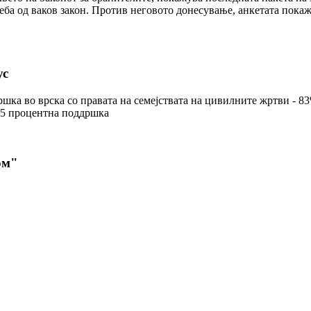
а од ваков закон. Против неговото донесување, анкетата покажу
ус
ка во врска со правата на семејствата на цивилните жртви - 83
95 процентна поддршка
ом"