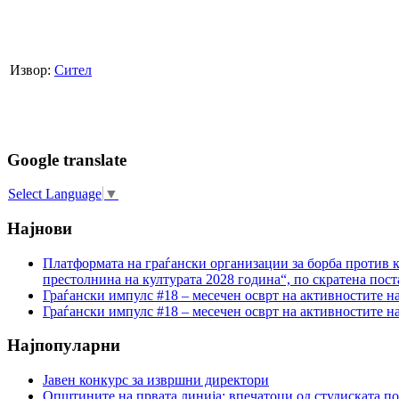
Извор:
Сител
Google translate
Select Language
▼
Најнови
Платформата на граѓански организации за борба против к
престолнина на културата 2028 година“, по скратена пост
Граѓански импулс #18 – месечен осврт на активностите н
Граѓански импулс #18 – месечен осврт на активностите н
Најпопуларни
Јавен конкурс за извршни директори
Општините на првата линија: впечатоци од студиската по