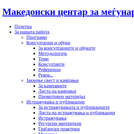
Македонски центар за меѓун
Почетна
За нашата работа
Програми
Консултации и обуки
За консултациите и обуките
Методологија
Теми
Консултанти
Референци
Рекоа...
Јакнење свест и кампањи
За кампањите
Листа на кампањи
Промотивен материјал
Истражувања и публикации
За истражувањата и публикациите
Листа на истражувања и публикации
Истражувања
Ресурсни материјали
Граѓански практики