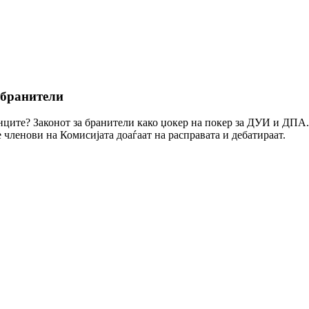
 бранители
нците? Законот за бранители како џокер на покер за ДУИ и ДПА. С
 членови на Комисијата доаѓаат на расправата и дебатираат.