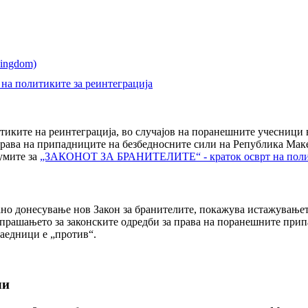
 политиките за реинтеграција
итиките на реинтеграција, во случајов на поранешните учесници
рава на припадниците на безбедносните сили на Република Макед
иумите за
„ЗАКОНОТ ЗА БРАНИТЕЛИТЕ“ - краток осврт на полит
ано донесување нов Закон за бранителите, покажува истажувањет
прашањето за законските одредби за права на поранешните прип
заедници е „против“.
ли