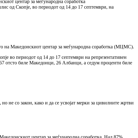
нскиот центар за меѓународна соработка
ис од Скопје, во периодот од 14 до 17 септември, на
то на Македонскиот центар за меѓународна соработка (МЦМС).
пје во периодот од 14 до 17 септември на репрезентативен
67 отсто биле Македонци, 26 Албанци, а седум проценти биле
о не со закон, како и да се усвојат мерки за цивилните жртви
 Македонскиот центар за меѓународна соработка. Над 87%