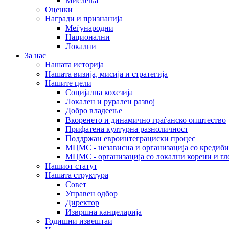
Мислења
Оценки
Награди и признанија
Меѓународни
Национални
Локални
За нас
Нашата историја
Нашата визија, мисија и стратегија
Нашите цели
Социјална кохезија
Локален и рурален развој
Добро владеење
Вкоренето и динамично граѓанско општество
Прифатена културна разноличност
Поддржан евроинтеграциски процес
МЦМС - независна и организација со кредиби
МЦМС - организација со локални корени и гл
Нашиот статут
Нашата структура
Совет
Управен одбор
Директор
Извршна канцеларија
Годишни извештаи