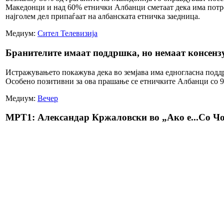
Македонци и над 60% етнички Албанци сметаат дека има потреб
најголем дел припаѓаат на албанската етничка заедница.
Медиум:
Сител Телевизија
Бранителите имаат поддршка, но немаат консенз
Истражувањето покажува дека во земјава има едногласна поддрш
Особено позитивни за ова прашање се етничките Албанци со 
Медиум:
Вечер
МРТ1: Александар Кржаловски во „Ако е...Со Ч