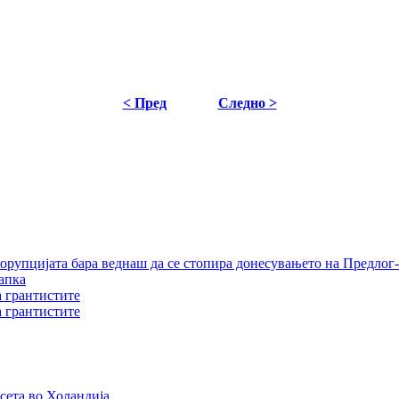
< Пред
Следно >
орупцијата бара веднаш да се стопира донесувањето на Предлог-
апка
а грантистите
а грантистите
сета во Холандија