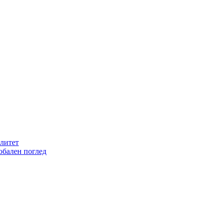
литет
обален поглед