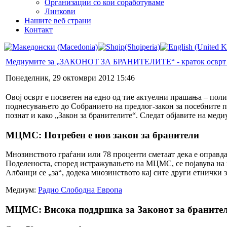
Организации со кои соработуваме
Линкови
Нашите веб страни
Контакт
Медиумите за „ЗАКОНОТ ЗА БРАНИТЕЛИТЕ“ - краток осврт на
Понеделник, 29 октомври 2012 15:46
Овој осврт е посветен на едно од тие актуелни прашања – пол
поднесувањето до Собранието на предлог-закон за посебните п
познат и како „Закон за бранителите“. Следат објавите на мед
МЦМС: Потребен е нов закон за бранители
Мнозинството граѓани или 78 проценти сметаат дека е оправд
Поделеноста, според истражувањето на МЦМС, се појавува на 
Албанци се „за“, додека мнозинството кај сите други етнички 
Медиум:
Радио Слободна Европа
МЦМС: Висока поддршка за Законот за браните