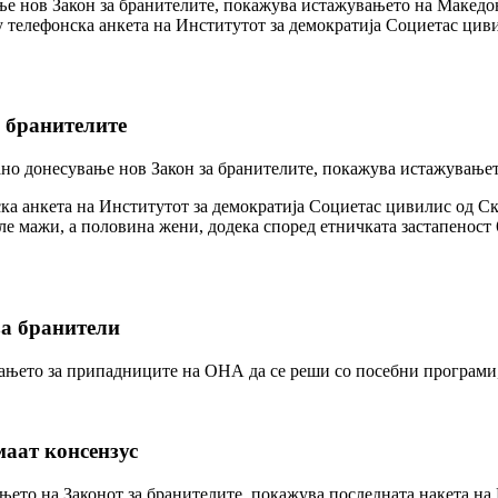
ање нов Закон за бранителите, покажува истажувањето на Македо
елефонска анкета на Институтот за демократија Социетас цивил
 бранителите
ано донесување нов Закон за бранителите, покажува истажување
а анкета на Институтот за демократија Социетас цивилис од Ско
е мажи, а половина жени, додека според етничката застапеност 
за бранители
њето за припадниците на ОНА да се реши со посебни програми, н
маат консензус
њето на Законот за бранителите, покажува последната накета на