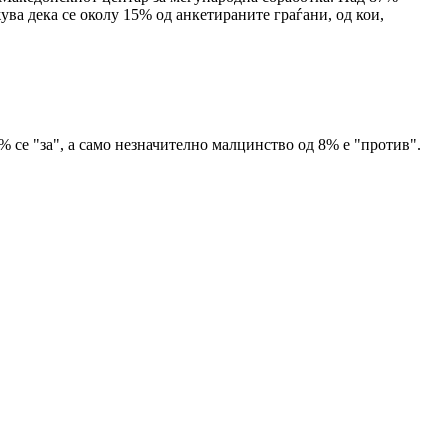
ва дека се околу 15% од анкетираните граѓани, од кои,
% се "за", а само незначително малцинство од 8% е "против".