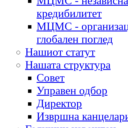
МЦМС - независна 
кредибилитет
МЦМС - организаци
глобален поглед
Нашиот статут
Нашата структура
Совет
Управен одбор
Директор
Извршна канцелар