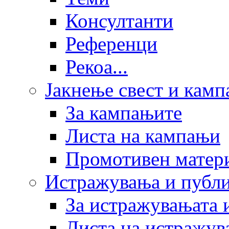
Консултанти
Референци
Рекоа...
Јакнење свест и кам
За кампањите
Листа на кампањи
Промотивен матер
Истражувања и публ
За истражувањата 
Листа на истражув