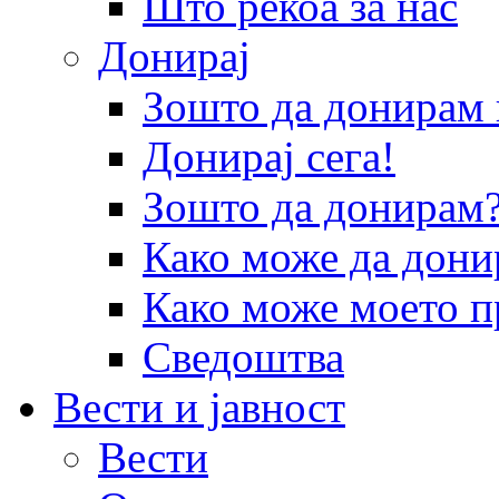
Што рекоа за нас
Донирај
Зошто да донира
Донирај сега!
Зошто да донирам
Како може да дони
Како може моето п
Сведоштва
Вести и јавност
Вести