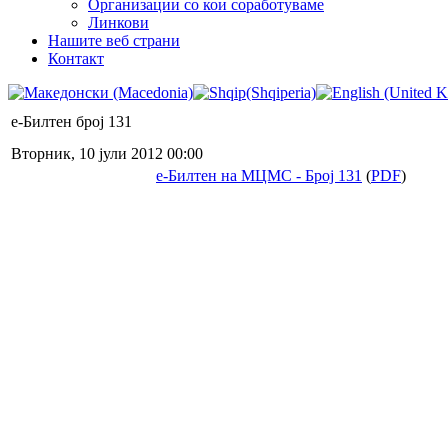
Организации со кои соработуваме
Линкови
Нашите веб страни
Контакт
е-Билтен број 131
Вторник, 10 јули 2012 00:00
е-Билтен на МЦМС - Број 131
(
PDF
)