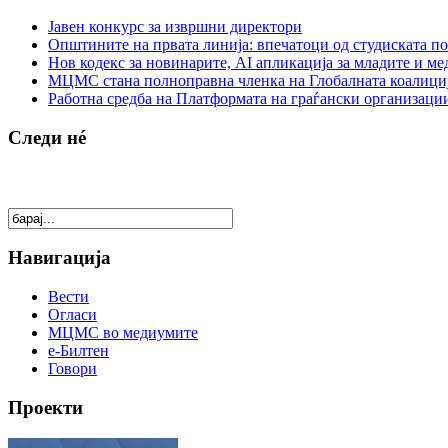
Јавен конкурс за извршни директори
Општините на првата линија: впечатоци од студиската по
Нов кодекс за новинарите, AI апликација за младите и м
МЦМС стана полноправна членка на Глобалната коалици
Работна средба на Платформата на граѓански организации
Следи нé
Навигација
Вести
Огласи
МЦМС во медиумите
е-Билтен
Говори
Проекти