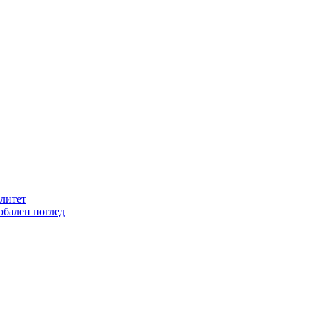
литет
обален поглед