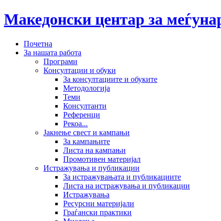
Македонски центар за меѓун
Почетна
За нашата работа
Програми
Консултации и обуки
За консултациите и обуките
Методологија
Теми
Консултанти
Референци
Рекоа...
Јакнење свест и кампањи
За кампањите
Листа на кампањи
Промотивен материјал
Истражувања и публикации
За истражувањата и публикациите
Листа на истражувања и публикации
Истражувања
Ресурсни материјали
Граѓански практики