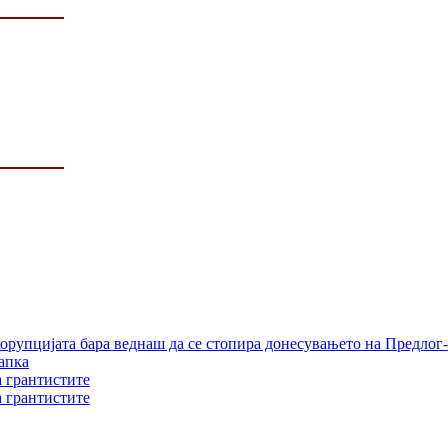
орупцијата бара веднаш да се стопира донесувањето на Предлог-
апка
а грантистите
а грантистите