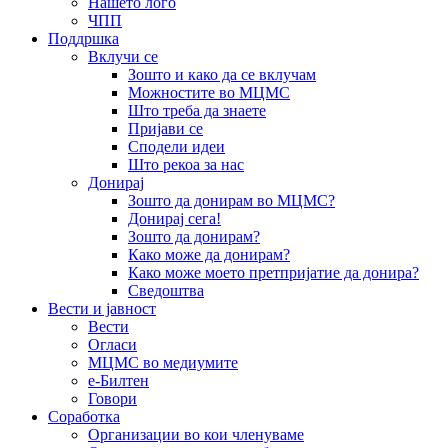
Нашето лого
ЧПП
Поддршка
Вклучи се
Зошто и како да се вклучам
Можностите во МЦМС
Што треба да знаете
Пријави се
Сподели идеи
Што рекоа за нас
Донирај
Зошто да донирам во МЦМС?
Донирај сега!
Зошто да донирам?
Како може да донирам?
Како може моето претпријатие да донира?
Сведоштва
Вести и јавност
Вести
Огласи
МЦМС во медиумите
е-Билтен
Говори
Соработка
Организации во кои членуваме