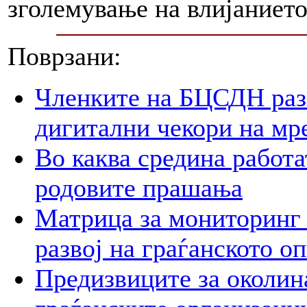
зголемување на влијанието
Поврзани:
Членките на БЦСДН разг
дигитални чекори на мр
Во каква средина работа
родовите прашања
Матрица за мониторинг 
развој на граѓанското о
Предизвиците за околин