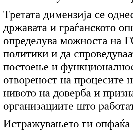
Третата димензија се одне
државата и граѓанското опш
определува можноста на ГО
политики и да спроведуваа
постоење и функционалнос
отвореност на процесите н
нивото на доверба и призн
организациите што работат
Истражувањето ги опфаќа