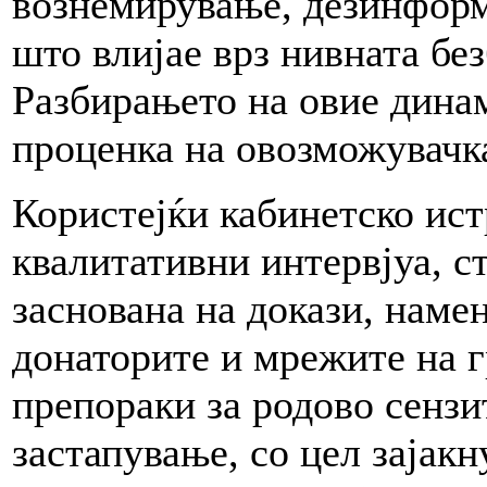
вознемирување, дезинформ
што влијае врз нивната бе
Разбирањето на овие динам
проценка на овозможувачк
Користејќи кабинетско ист
квалитативни интервјуа, с
заснована на докази, наме
донаторите и мрежите на г
препораки за родово сензи
застапување, со цел зајак