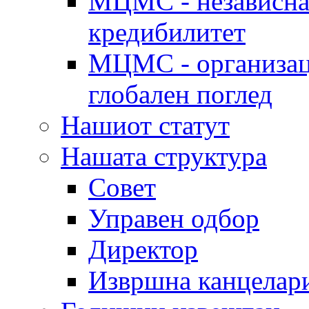
МЦМС - независна 
кредибилитет
МЦМС - организаци
глобален поглед
Нашиот статут
Нашата структура
Совет
Управен одбор
Директор
Извршна канцелар