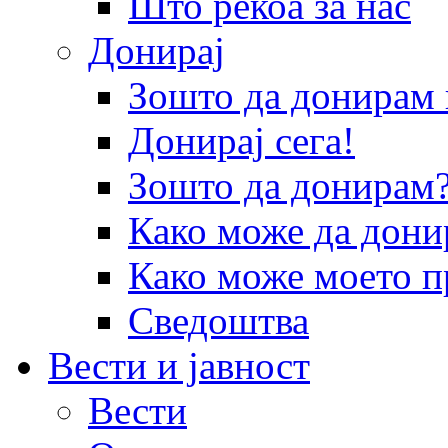
Што рекоа за нас
Донирај
Зошто да донира
Донирај сега!
Зошто да донирам
Како може да дони
Како може моето п
Сведоштва
Вести и јавност
Вести