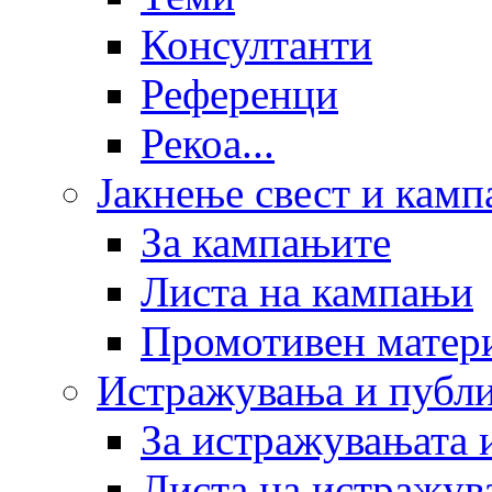
Консултанти
Референци
Рекоа...
Јакнење свест и кам
За кампањите
Листа на кампањи
Промотивен матер
Истражувања и публ
За истражувањата 
Листа на истражув