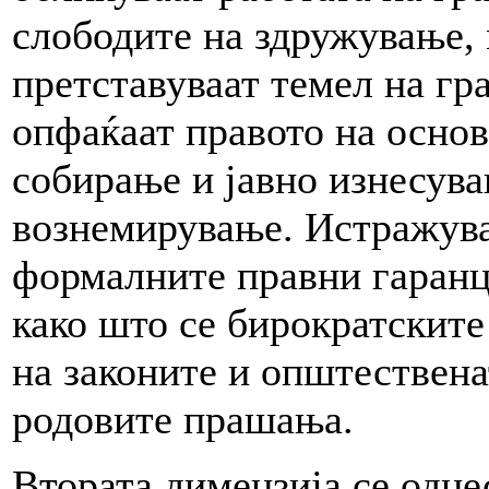
слободите на здружување,
претставуваат темел на гр
опфаќаат правото на осно
собирање и јавно изнесува
вознемирување. Истражува
формалните правни гаранц
како што се бирократските
на законите и општествена
родовите прашања.
Втората димензија се одне