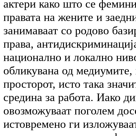
актери како што се фемини
правата на жените и заедн
занимаваат со родово бази
права, антидискриминациј
национално и локално ниво
обликувана од медиумите, 
просторот, исто така знач
средина за работа. Иако д
овозможуваат поголем досе
истовремено ги изложуваа