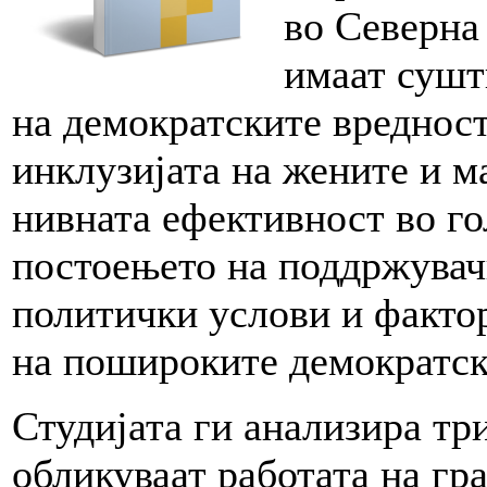
во Северна
имаат сушт
на демократските вредност
инклузијата на жените и м
нивната ефективност во го
постоењето на поддржувач
политички услови и фактор
на пошироките демократск
Студијата ги анализира тр
обликуваат работата на гр