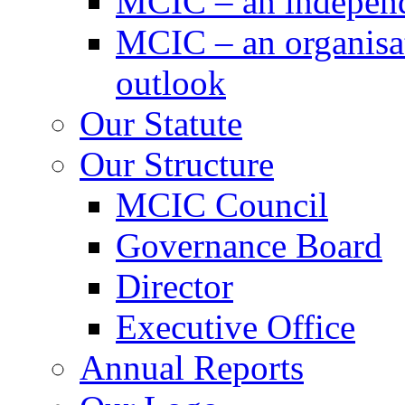
MCIC – an independe
MCIC – an organisat
outlook
Our Statute
Our Structure
MCIC Council
Governance Board
Director
Executive Office
Annual Reports