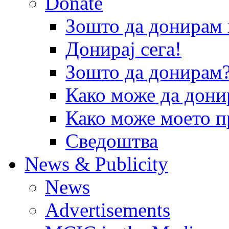
Donate
Зошто да донира
Донирај сега!
Зошто да донирам
Како може да дони
Како може моето п
Сведоштва
News & Publicity
News
Advertisements