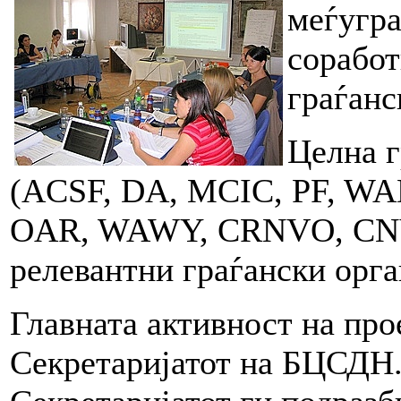
меѓугра
соработ
граѓанс
Целна 
(ACSF, DA, MCIC, PF, WA
OAR, WAWY, CRNVO, CNV
релевантни граѓански орга
Главната активност на про
Секретаријатот на БЦСДН.