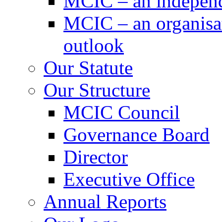
MCIC – an independe
MCIC – an organisat
outlook
Our Statute
Our Structure
MCIC Council
Governance Board
Director
Executive Office
Annual Reports