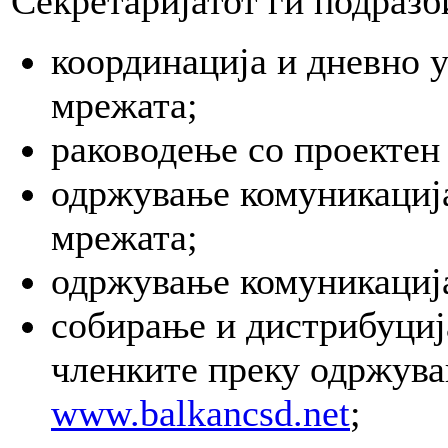
Секретаријатот ги подразб
координација и дневно 
мрежата;
раководење со проектен
одржување комуникација
мрежата;
одржување комуникација
собирање и дистрибуциј
членките преку одржува
www.balkancsd.net
;