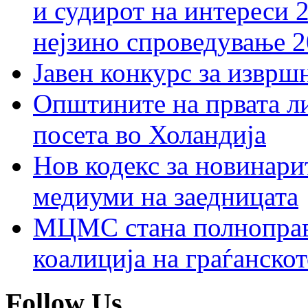
и судирот на интереси 
нејзино спроведување 
Јавен конкурс за изврш
Општините на првата ли
посета во Холандија
Нов кодекс за новинарит
медиуми на заедницата
МЦМС стана полноправн
коалиција на граѓанск
Follow Us