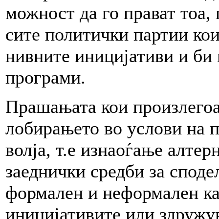
можност да го прават тоа, 
сите политички партии ко
нивните иницијативи и би 
програми.
Прашањата кои произлегоа 
лобирањето во услови на 
волја, т.е изнаоѓање алте
заеднички средби за споде
формален и неформален кар
иницијативите или здружу