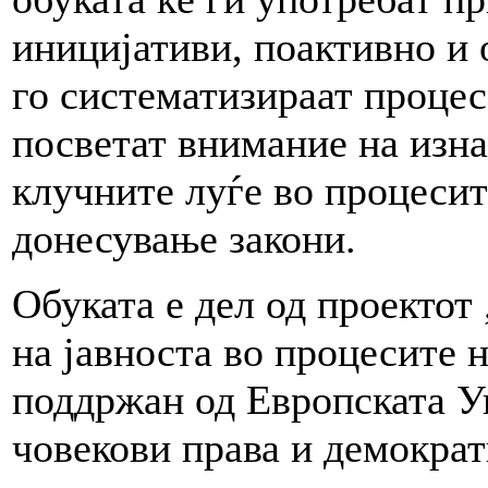
иницијативи, поактивно и 
го систематизираат процес
посветат внимание на изна
клучните луѓе во процеси
донесување закони.
Обуката е дел од проектот
на јавноста во процесите н
поддржан од Европската Ун
човекови права и демокра