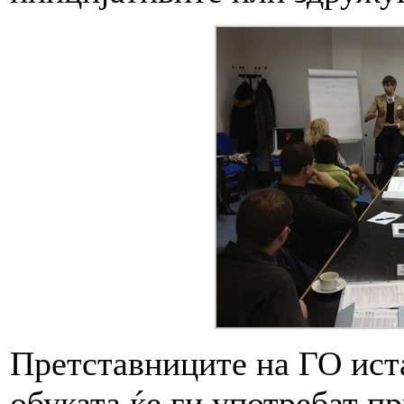
Претставниците на ГО иста
обуката ќе ги употребат п