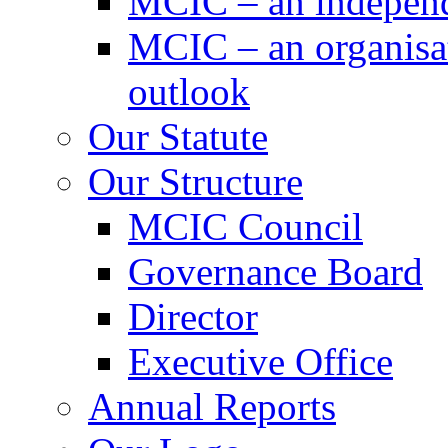
MCIC – an independe
MCIC – an organisat
outlook
Our Statute
Our Structure
MCIC Council
Governance Board
Director
Executive Office
Annual Reports