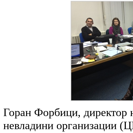
Горан Форбици, директор 
невладини организации (Ц