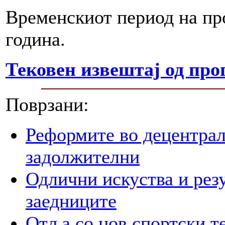
Временскиот период на про
година.
Тековен извештај од про
Поврзани:
Реформите во децентрал
задолжителни
Одлични искуства и рез
заедниците
Отља со нов спортски т