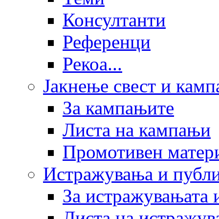
Консултанти
Референци
Рекоа...
Јакнење свест и кам
За кампањите
Листа на кампањи
Промотивен матер
Истражувања и публ
За истражувањата 
Листа на истражув