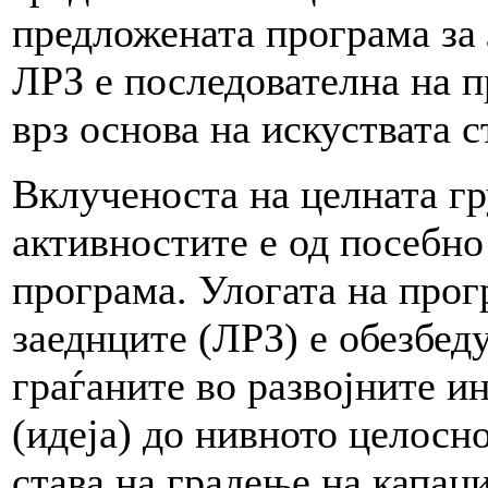
предложената програма за 
ЛРЗ е последователна на 
врз основа на искуствата 
Вклученоста на целната гр
активностите е од посебно
програма. Улогата на прог
заеднците (ЛРЗ) е обезбед
граѓаните во развојните и
(идеја) до нивното целосн
става на градење на капац