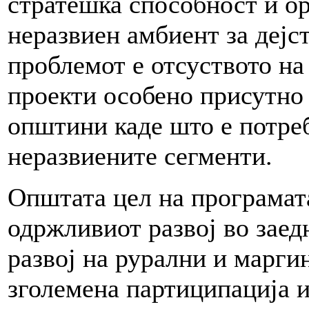
стратешка способност и ор
неразвиен амбиент за дејс
проблемот е отсуството на
проекти особено присутно 
општини каде што е потреб
неразвиените сегменти.
Општата цел на програмат
одржливиот развој во заед
развој на рурални и марги
зголемена партиципација и