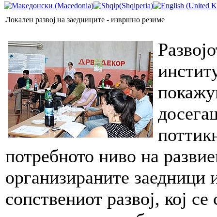
Локален развој на заедниците - извршно резиме
Развојо
инстит
покажув
досега
поттикн
потребното ниво на развие
организираните заедници и
сопствениот развој, кој се