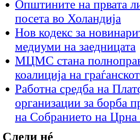
Општините на првата ли
посета во Холандија
Нов кодекс за новинарит
медиуми на заедницата
МЦМС стана полноправн
коалиција на граѓанск
Работна средба на Плат
организации за борба п
на Собранието на Црна
Следи нé