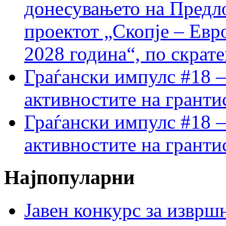
донесувањето на Предло
проектот „Скопје – Евр
2028 година“, по скрат
Граѓански импулс #18 –
активностите на гранти
Граѓански импулс #18 –
активностите на гранти
Најпопуларни
Јавен конкурс за изврш