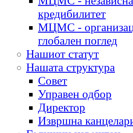
МЦМС - независна 
кредибилитет
МЦМС - организаци
глобален поглед
Нашиот статут
Нашата структура
Совет
Управен одбор
Директор
Извршна канцелар