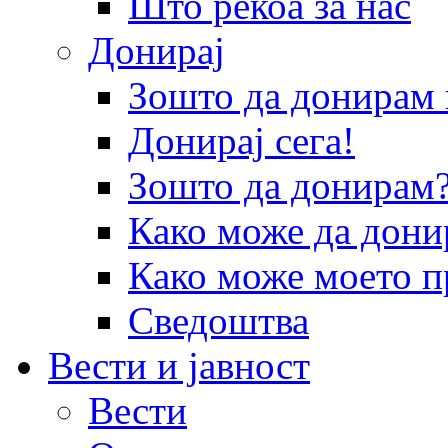
Што рекоа за нас
Донирај
Зошто да донира
Донирај сега!
Зошто да донирам
Како може да дони
Како може моето п
Сведоштва
Вести и јавност
Вести