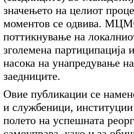
значењето на целиот проце
моментов се одвива. МЦМС
поттикнување на локалниот
зголемена партиципација и
насока на унапредување на
заедниците.
Овие публикации се намен
и службеници, институции 
полето на успешната реорг
самоуправа, како и за обич