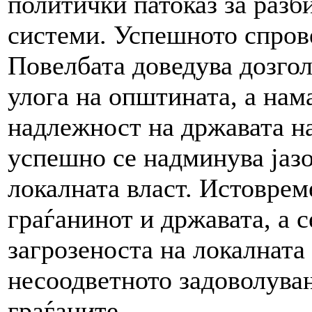
политички патоказ за разб
системи. Успешното спров
Повелбата доведува дозго
улога на општината, а нам
надлежност на државата на
успешно се надминува јазо
локалната власт. Истоврем
граѓанинот и државата, а 
загрозеноста на локалната
несоодветното задоволувањ
граѓаните.