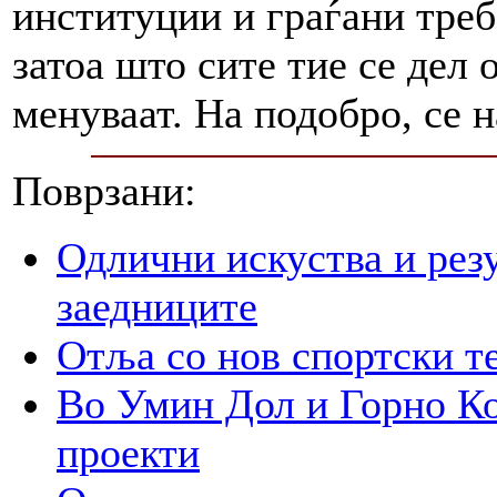
институции и граѓани треб
затоа што сите тие се дел 
менуваат. На подобро, се 
Поврзани:
Одлични искуства и рез
заедниците
Отља со нов спортски т
Во Умин Дол и Горно Ко
проекти