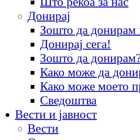
Што рекоа за нас
Донирај
Зошто да донира
Донирај сега!
Зошто да донирам
Како може да дони
Како може моето п
Сведоштва
Вести и јавност
Вести