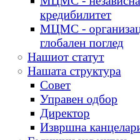
МЦМС - независна 
кредибилитет
МЦМС - организаци
глобален поглед
Нашиот статут
Нашата структура
Совет
Управен одбор
Директор
Извршна канцелар