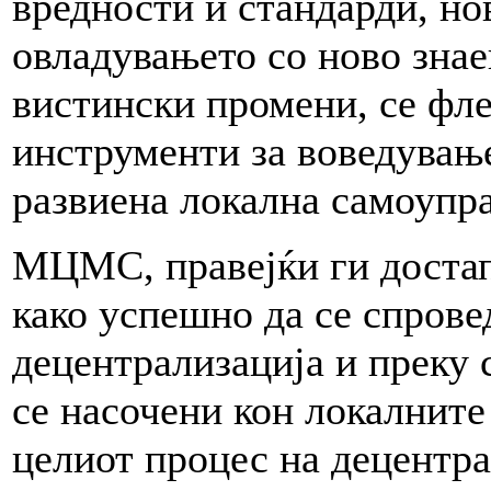
вредности и стандарди, но
овладувањето со ново знае
вистински промени, се фл
инструменти за воведувањ
развиена локална самоупра
МЦМС, правејќи ги доста
како успешно да се спрове
децентрализација и преку 
се насочени кон локалните
целиот процес на децентра