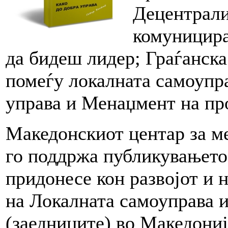
Децентрали
комуницира
да бидеш лидер; Граѓанск
помеѓу локалната самоупра
управа и Менаџмент на пр
Македонскиот центар за 
го поддржа публикувањето 
придонесе кон развојот и 
на Локалната самоуправа 
(заедниците) во Македониј