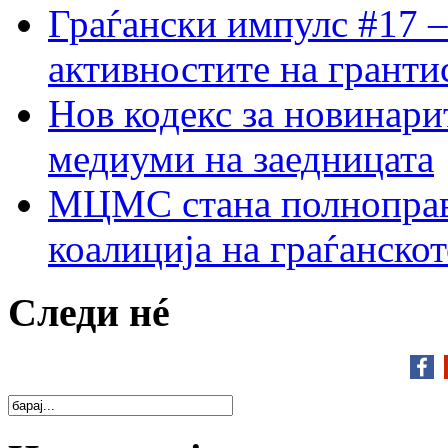
Граѓански импулс #17 –
активностите на гранти
Нов кодекс за новинарит
медиуми на заедницата
МЦМС стана полноправн
коалиција на граѓанск
Следи нé