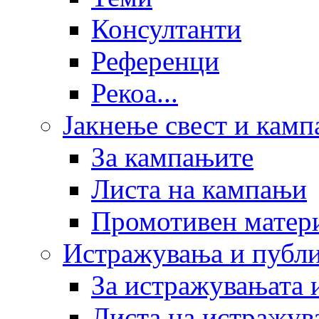
Консултанти
Референци
Рекоа...
Јакнење свест и кам
За кампањите
Листа на кампањи
Промотивен матер
Истражувања и публ
За истражувањата 
Листа на истражув