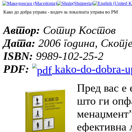
Како до добра управа - водич за локалната управа во РМ
Автор:
Сотир Костов
Дата:
2006 година, Скопј
ISBN:
9989-102-25-2
PDF:
kako-do-dobra-u
Пред вас е 
што ги опф
менаџмент”
ефективна 