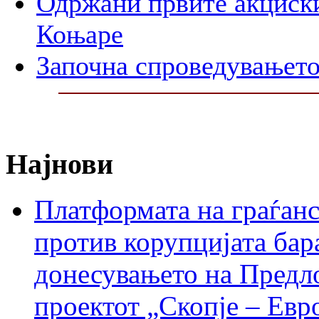
Одржани првите акциски
Коњаре
Започна спроведувањето
Најнови
Платформата на граѓанс
против корупцијата бар
донесувањето на Предло
проектот „Скопје – Евр