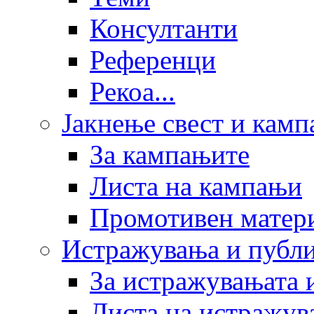
Консултанти
Референци
Рекоа...
Јакнење свест и кам
За кампањите
Листа на кампањи
Промотивен матер
Истражувања и публ
За истражувањата 
Листа на истражув