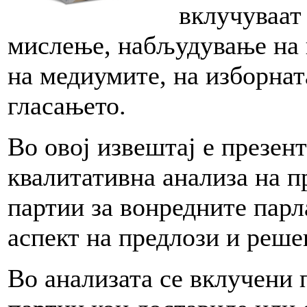
вклучуваат
мислење, набљудување на 
на медиумите, на изборнат
гласањето.
Во овој извештај е презен
квалитативна анализа на 
партии за вонредните парл
аспект на предлози и решен
Во анализата се вклучени