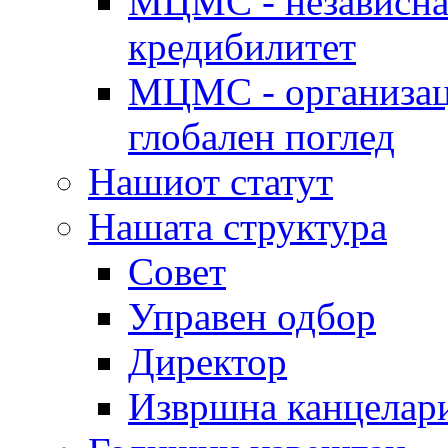
МЦМС - независна 
кредибилитет
МЦМС - организаци
глобален поглед
Нашиот статут
Нашата структура
Совет
Управен одбор
Директор
Извршна канцелар