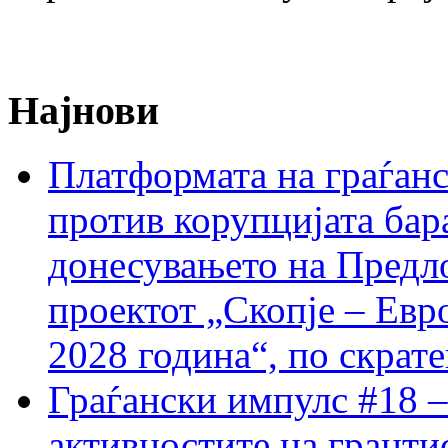
Најнови
Платформата на граѓанс
против корупцијата бар
донесувањето на Предло
проектот „Скопје – Евр
2028 година“, по скрат
Граѓански импулс #18 –
активностите на гранти