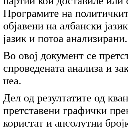
партии кои доставиле или 
Програмите на политичкит
објавени на албански јази
јазик и потоа анализирани.
Во овој документ се претс
спроведената анализа и за
неа.
Дел од резултатите од ква
претставени графички прек
користат и апсолутни број