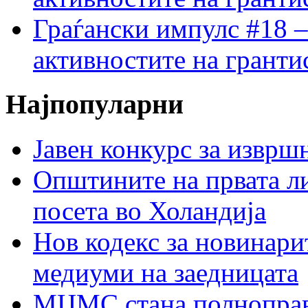
Граѓански импулс #18 –
активностите на гранти
Најпопуларни
Јавен конкурс за изврш
Општините на првата ли
посета во Холандија
Нов кодекс за новинарит
медиуми на заедницата
МЦМС стана полноправн