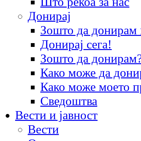
Што рекоа за нас
Донирај
Зошто да донира
Донирај сега!
Зошто да донирам
Како може да дони
Како може моето п
Сведоштва
Вести и јавност
Вести