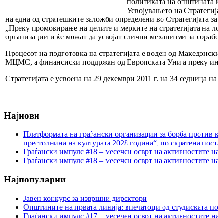
политиката на општината к
Усвојувањето на Стратегиј
на една од стратешките заложби определени во Стратегијата за 
„Преку промовирање на целите и мерките на стратегијата на ло
организации и ќе можат да усвојат слични механизми за сораб
Процесот на подготовка на стратегијата е воден од Македонск
МЦМС, а финансиски поддржан од Европската Унија преку инс
Стратегијата е усвоена на 29 декември 2011 г. на 34 седница н
Најнови
Платформата на граѓански организации за борба против к
престолнина на културата 2028 година“, по скратена пост
Граѓански импулс #18 – месечен осврт на активностите н
Граѓански импулс #18 – месечен осврт на активностите н
Најпопуларни
Јавен конкурс за извршни директори
Општините на првата линија: впечатоци од студиската по
Граѓански импулс #17 – месечен осврт на активностите н