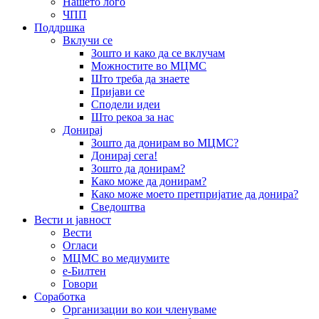
Нашето лого
ЧПП
Поддршка
Вклучи се
Зошто и како да се вклучам
Можностите во МЦМС
Што треба да знаете
Пријави се
Сподели идеи
Што рекоа за нас
Донирај
Зошто да донирам во МЦМС?
Донирај сега!
Зошто да донирам?
Како може да донирам?
Како може моето претпријатие да донира?
Сведоштва
Вести и јавност
Вести
Огласи
МЦМС во медиумите
е-Билтен
Говори
Соработка
Организации во кои членуваме