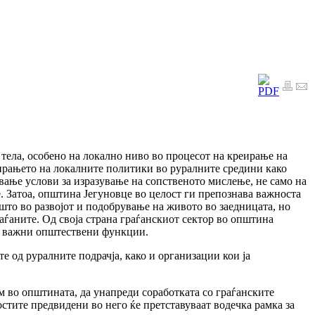
тела, особено на локално ниво во процесот на креирање на
ирањето на локалните политики во руралните средини како
вање услови за изразување на сопственото мислење, не само на
. Затоа, општина Јегуновце во целост ги препознава важноста
пшто во развојот и подобрување на живото во заедницата, но
раѓаните. Од своја страна граѓанскиот сектор во општина
ши важни општествени функции.
е од руралните подрачја, како и организации кои ја
м во општината, да унапреди соработката со граѓанските
стите предвидени во него ќе претставуваат водечка рамка за