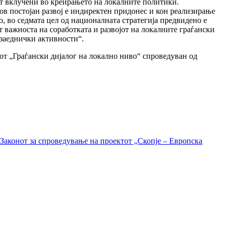
ат вклучени во креирањето на локалните политики.
гов постојан развој е индиректен придонес и кон реализирање
о, во седмата цел од националната стратегија предвидено е
 важноста на соработката и развојот на локалните граѓански
 заеднички активности“.
от „Граѓански дијалог на локално ниво“ спроведуван од
Законот за спроведување на проектот „Скопје – Европска