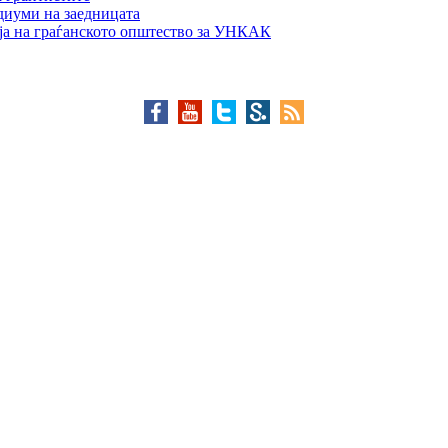
едиуми на заедницата
ја на граѓанското општество за УНКАК