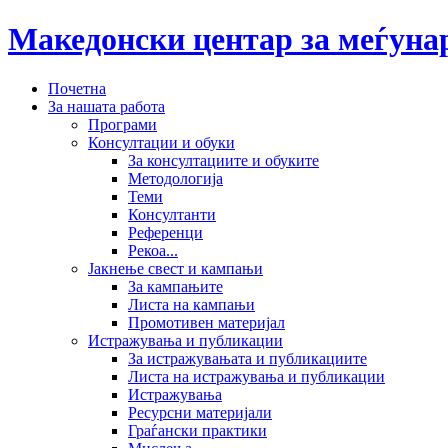
Македонски центар за меѓун
Почетна
За нашата работа
Програми
Консултации и обуки
За консултациите и обуките
Методологија
Теми
Консултанти
Референци
Рекоа...
Јакнење свест и кампањи
За кампањите
Листа на кампањи
Промотивен материјал
Истражувања и публикации
За истражувањата и публикациите
Листа на истражувања и публикации
Истражувања
Ресурсни материјали
Граѓански практики