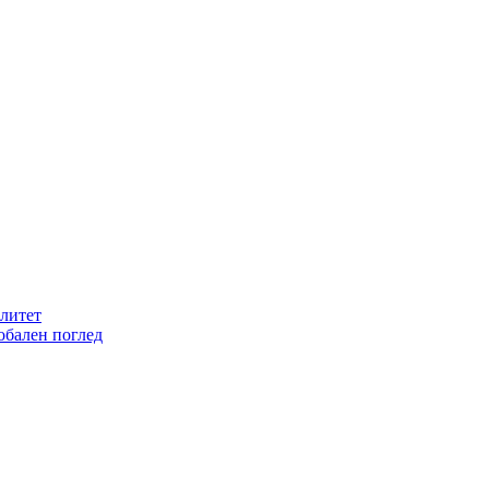
литет
обален поглед