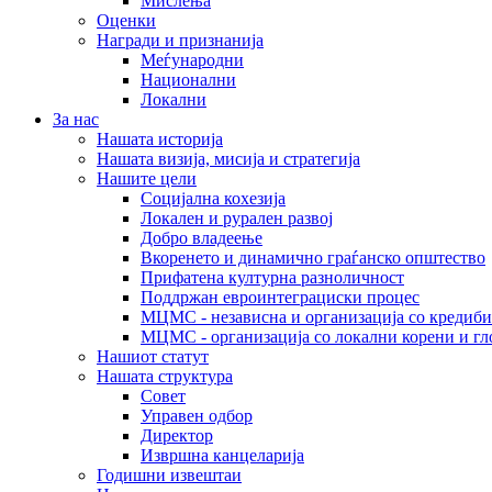
Мислења
Оценки
Награди и признанија
Меѓународни
Национални
Локални
За нас
Нашата историја
Нашата визија, мисија и стратегија
Нашите цели
Социјална кохезија
Локален и рурален развој
Добро владеење
Вкоренето и динамично граѓанско општество
Прифатена културна разноличност
Поддржан евроинтеграциски процес
МЦМС - независна и организација со кредиби
МЦМС - организација со локални корени и гл
Нашиот статут
Нашата структура
Совет
Управен одбор
Директор
Извршна канцеларија
Годишни извештаи