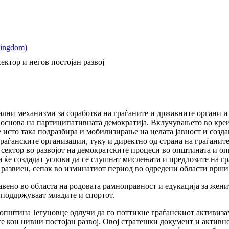
ектор и негов постојан развој
ни механизми за соработка на граѓаните и државните органи и 
 основа на партиципативната демократија. Вклучувањето во кре
 исто така подразбира и мобилизирање на целата јавност и созда
раѓанските организации, туку и директно од страна на граѓаните
т сектор во развојот на демократските процеси во општината и о
ја ќе создадат услови да се слушнат мислењата и предлозите на г
о развиен, сепак во изминатиот период во одредени области вр
вено во областа на родовата рамноправност и едукација за женит
 поддржуваат младите и спортот.
 општина Јегуновце одлучи да го поттикне граѓанскиот активиза
е кон нивни постојан развој. Овој стратешки документ и активно