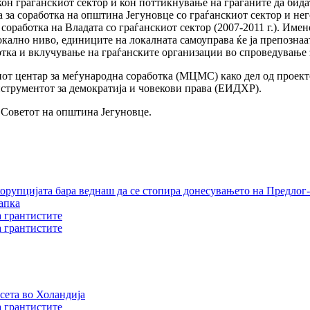
он граѓанскиот сектор и кон поттикнување на граѓаните да бид
а за соработка на општина Јегуновце со граѓанскиот сектор и не
соработка на Владата со граѓанскиот сектор (2007-2011 г.). Имен
кално ниво, единиците на локалната самоуправа ќе ја препознаат
отка и вклучување на граѓанските организации во спроведување
иот центар за меѓународна соработка (МЦМС) како дел од проект
трументот за демократија и човекови права (ЕИДХР).
а Советот на општина Јегуновце.
орупцијата бара веднаш да се стопира донесувањето на Предлог-
апка
а грантистите
а грантистите
сета во Холандија
а грантистите