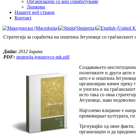
Организации со кои соработуваме
Линкови
Нашите веб страни
Контакт
Стратегија за соработка на општина Јегуновце со граѓанскиот с
Дата:
2012 година
PDF
:
strategija-jegunovce-mk.pdf
Создавањето институционал
политиките и други акти е
што е и општина Јегуновце
организиран начин преку г
и улогата и на граѓанскио
исто така со оваа стратеги
Јегуновце, иако недоволн
Најголемо влијание е напра
промовираат културата, ги
Тргнувајќи од овие факти,
организации и да придонес