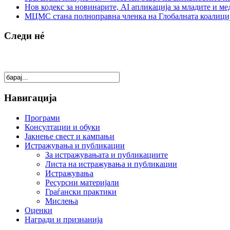
Нов кодекс за новинарите, AI апликација за младите и м
МЦМС стана полноправна членка на Глобалната коалици
Следи нé
Навигација
Програми
Консултации и обуки
Јакнење свест и кампањи
Истражувања и публикации
За истражувањата и публикациите
Листа на истражувања и публикации
Истражувања
Ресурсни материјали
Граѓански практики
Мислења
Оценки
Награди и признанија