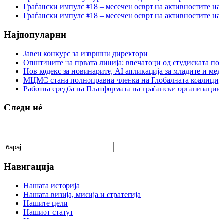
Граѓански импулс #18 – месечен осврт на активностите н
Граѓански импулс #18 – месечен осврт на активностите н
Најпопуларни
Јавен конкурс за извршни директори
Општините на првата линија: впечатоци од студиската по
Нов кодекс за новинарите, AI апликација за младите и м
МЦМС стана полноправна членка на Глобалната коалици
Работна средба на Платформата на граѓански организации
Следи нé
Навигација
Нашата историја
Нашата визија, мисија и стратегија
Нашите цели
Нашиот статут