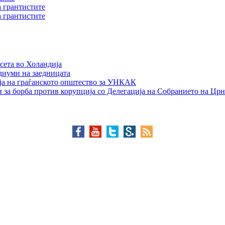
а грантистите
а грантистите
сета во Холандија
едиуми на заедницата
ја на граѓанското општество за УНКАК
 за борба против корупција со Делегација на Собранието на Црн