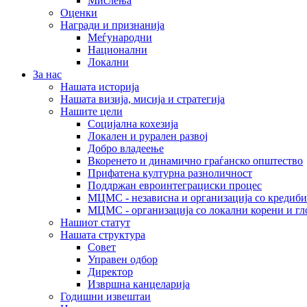
Мислења
Оценки
Награди и признанија
Меѓународни
Национални
Локални
За нас
Нашата историја
Нашата визија, мисија и стратегија
Нашите цели
Социјална кохезија
Локален и рурален развој
Добро владеење
Вкоренето и динамично граѓанско општество
Прифатена културна разноличност
Поддржан евроинтеграциски процес
МЦМС - независна и организација со кредиби
МЦМС - организација со локални корени и гл
Нашиот статут
Нашата структура
Совет
Управен одбор
Директор
Извршна канцеларија
Годишни извештаи