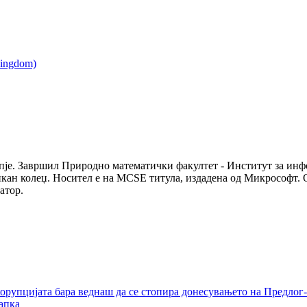
опје. Завршил Природно математички факултет - Институт за ин
кан колеџ. Носител е на MCSE титула, издадена од Микрософт. 
атор.
орупцијата бара веднаш да се стопира донесувањето на Предлог-
апка