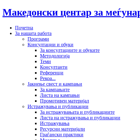
Македонски центар за меѓун
Почетна
За нашата работа
Програми
Консултации и обуки
За консултациите и обуките
Методологија
Теми
Консултанти
Референци
Рекоа...
Јакнење свест и кампањи
За кампањите
Листа на кампањи
Промотивен материјал
Истражувања и публикации
За истражувањата и публикациите
Листа на истражувања и публикации
Истражувања
Ресурсни материјали
Граѓански практики