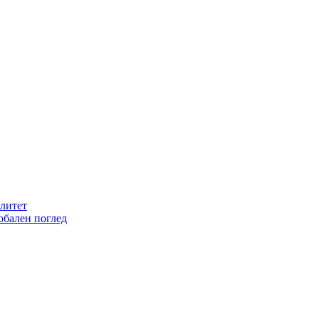
литет
обален поглед