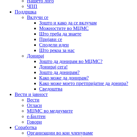
Нашето лого
ЧПП
Поддршка
Вклучи се
Зошто и како да се вклучам
Можностите во МЦМС
Што треба да знаете
Пријави се
Сподели идеи
Што рекоа за нас
Донирај
Зошто да донирам во МЦМС?
Донирај сега!
Зошто да донирам?
Како може да донирам?
Како може моето претпријатие да донира?
Сведоштва
Вести и јавност
Вести
Огласи
МЦМС во медиумите
е-Билтен
Говори
Соработка
Организации во кои членуваме