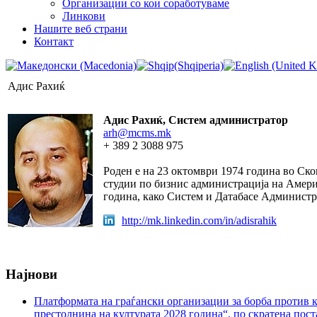
Организации со кои соработуваме
Линкови
Нашите веб страни
Контакт
Адис Рахиќ
Адис Рахиќ, Систем администратор
arh@mcms.mk
+ 389 2 3088 975
Роден е на 23 октомври 1974 година во Ск
студии по бизнис администрација на Амери
година, како Систем и Датабасе Администр
http://mk.linkedin.com/in/adisrahik
Најнови
Платформата на граѓански организации за борба против к
престолнина на културата 2028 година“, по скратена пост