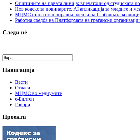
Општините на првата линија: впечатоци од студиската по
Нов кодекс за новинарите, AI апликација за младите и м
МЦМС стана полноправна членка на Глобалната коалици
Работна средба на Платформата на граѓански организации
Следи нé
Навигација
Вести
Огласи
МЦМС во медиумите
е-Билтен
Говори
Проекти