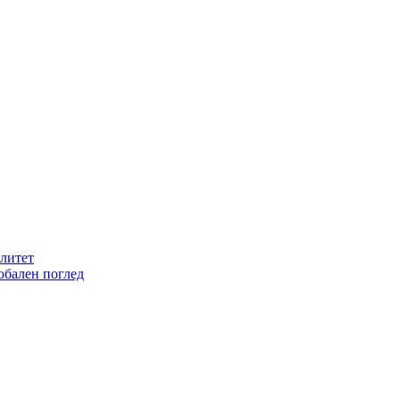
литет
обален поглед