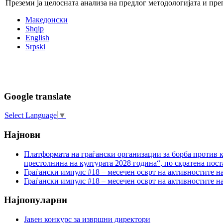
Преземи ја целосната анализа на предлог методологијата и пре
Македонски
Shqip
English
Srpski
Google translate
Select Language
▼
Најнови
Платформата на граѓански организации за борба против к
престолнина на културата 2028 година“, по скратена пост
Граѓански импулс #18 – месечен осврт на активностите н
Граѓански импулс #18 – месечен осврт на активностите н
Најпопуларни
Јавен конкурс за извршни директори