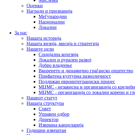
Мислења
Оценки
Награди и признанија
Меѓународни
Национални
Локални
За нас
Нашата историја
Нашата визија, мисија и стратегија
Нашите цели
Социјална кохезија
Локален и рурален развој
Добро владеење
Вкоренето и динамично граѓанско општество
Прифатена културна разноличност
Поддржан евроинтеграциски процес
МЦМС - независна и организација со кредиби
МЦМС - организација со локални корени и гл
Нашиот статут
Нашата структура
Совет
Управен одбор
Директор
Извршна канцеларија
Годишни извештаи