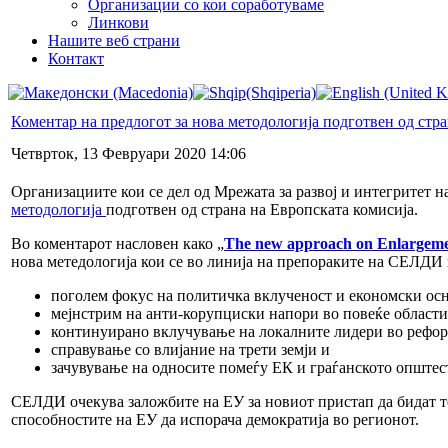
Организации со кои соработуваме
Линкови
Нашите веб страни
Контакт
Коментар на предлогот за нова методологија подготвен од стр
Четврток, 13 Февруари 2020 14:06
Организациите кои се дел од Мрежата за развој и интегритет
методологија
подготвен од страна на Европската комисија.
Во коментарот насловен како „
The new approach on Enlargement
нова мeтедологија кои се во линија на препораките на СЕЛДИ 
поголем фокус на политичка вклученост и економски ос
мејнстрим на анти-корупциски напори во повеќе области
континуирано вклучување на локалните лидери во рефор
справување со влијание на трети земји и
зачувување на односите помеѓу ЕК и граѓанското општес
СЕЛДИ очекува заложбите на ЕУ за новиот пристап да бидат тес
способностите на ЕУ да испорача демократија во регионот.