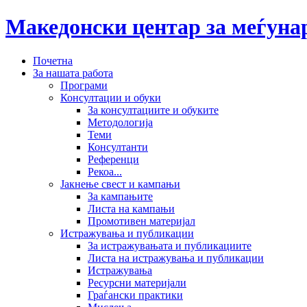
Македонски центар за меѓун
Почетна
За нашата работа
Програми
Консултации и обуки
За консултациите и обуките
Методологија
Теми
Консултанти
Референци
Рекоа...
Јакнење свест и кампањи
За кампањите
Листа на кампањи
Промотивен материјал
Истражувања и публикации
За истражувањата и публикациите
Листа на истражувања и публикации
Истражувања
Ресурсни материјали
Граѓански практики