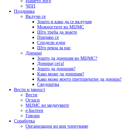
Нашето лого
ЧПП
Поддршка
Вклучи се
Зошто и како да се вклучам
Можностите во МЦМС
Што треба да знаете
Пријави се
Сподели идеи
Што рекоа за нас
Донирај
Зошто да донирам во МЦМС?
Донирај сега!
Зошто да донирам?
Како може да донирам?
Како може моето претпријатие да донира?
Сведоштва
Вести и јавност
Вести
Огласи
МЦМС во медиумите
е-Билтен
Говори
Соработка
Организации во кои членуваме