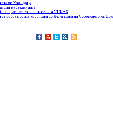
сета во Холандија
едиуми на заедницата
ја на граѓанското општество за УНКАК
 за борба против корупција со Делегација на Собранието на Црн