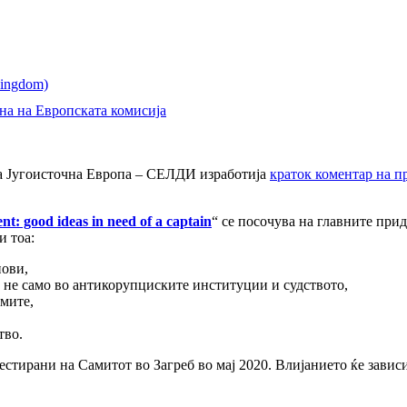
ана на Европската комисија
 на Југоисточна Европа – СЕЛДИ изработија
краток коментар на п
: good ideas in need of a captain
“ се посочува на главните при
и тоа:
нови,
 не само во антикорупциските институции и судството,
мите,
тво.
тирани на Самитот во Загреб во мај 2020. Влијанието ќе зависи