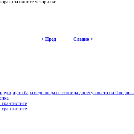
порака за идните чекори на:
< Пред
Следно >
орупцијата бара веднаш да се стопира донесувањето на Предлог-
апка
а грантистите
а грантистите