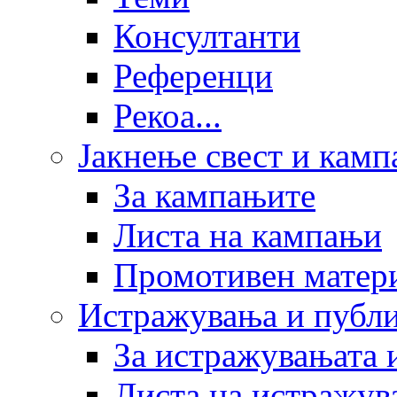
Консултанти
Референци
Рекоа...
Јакнење свест и кам
За кампањите
Листа на кампањи
Промотивен матер
Истражувања и публ
За истражувањата 
Листа на истражув