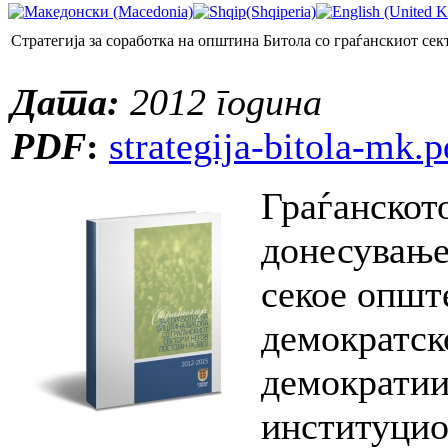
Стратегија за соработка на општина Битола со граѓанскиот сект
Дата:
2012 година
PDF
:
strategija-bitola-mk.p
Граѓанскот
донесување
секое општ
демократск
демократии
институцио