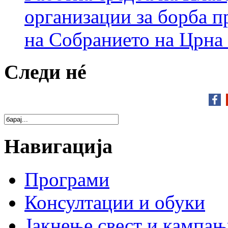
организации за борба п
на Собранието на Црна
Следи нé
Навигација
Програми
Консултации и обуки
Јакнење свест и кампа