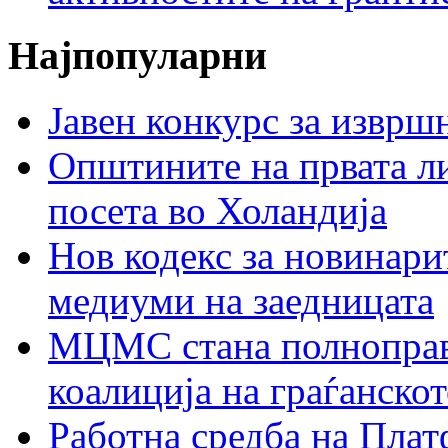
Најпопуларни
Јавен конкурс за изврш
Општините на првата ли
посета во Холандија
Нов кодекс за новинарит
медиуми на заедницата
МЦМС стана полноправн
коалиција на граѓанск
Работна средба на Плат