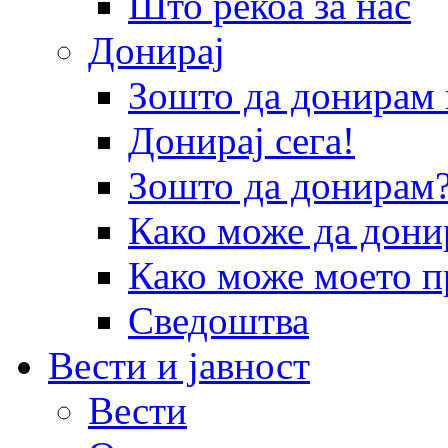
Што рекоа за нас
Донирај
Зошто да донира
Донирај сега!
Зошто да донирам
Како може да дони
Како може моето п
Сведоштва
Вести и јавност
Вести