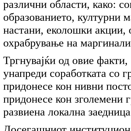
различни области, како: с
образованието, културни 
настани, еколошки акции,
охрабрување на маргинали
Тргнувајќи од овие факти,
унапреди соработката со г
придонесе кон нивни постој
придонесе кон зголемени г
развиена локална заедница 
Досегашниот институцион