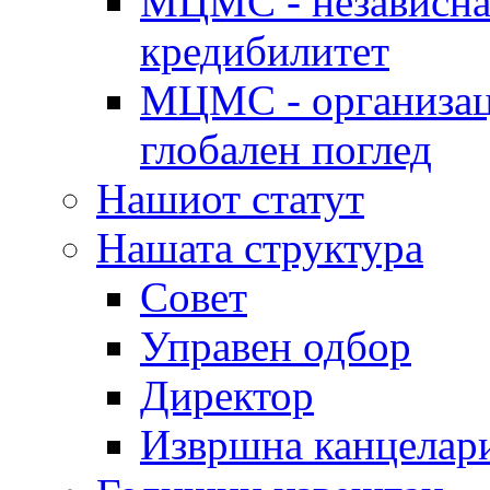
МЦМС - независна 
кредибилитет
МЦМС - организаци
глобален поглед
Нашиот статут
Нашата структура
Совет
Управен одбор
Директор
Извршна канцелар