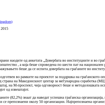
 2015
зирани наодите од анкетата „Довербата во институциите и во гра
 општество , а која беше спроведена по шести пат на национален
ражувањето беше да се испита довербата на граѓаните во инстит
подготвен во рамките на проектот за поддршка на граѓанското о
од страна на Македонскиот центар за меѓународна соработка (М
вештај, на М-проспект, чија одговорност беше и методолошката
јот од извештајот.
ните (82,2%) знаат да наведат успешна граѓанска организација, 
и се препознаени околу 50 организации. Најпрепознаена организа