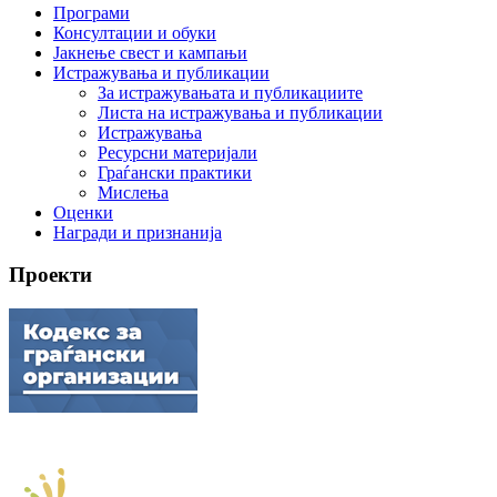
Програми
Консултации и обуки
Јакнење свест и кампањи
Истражувања и публикации
За истражувањата и публикациите
Листа на истражувања и публикации
Истражувања
Ресурсни материјали
Граѓански практики
Мислења
Оценки
Награди и признанија
Проекти