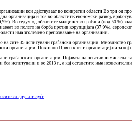
рганизации кои дејствуваат во конкретни области Во три од про
една организација и тоа во областите: економски развој, вработув
,5%). Во седум од областите малцинство граѓани (под 50 %) знаа
аваат во полето на борба против корупцијата (37,9%), европски
области има зголемено препознавање на организации.
 на сите 35 испитувани граѓански организации. Мнозинство гра
нски организации. Повторно Црвен крст е организацијата за која 
ни граѓанските организации. Појавата на негативно мислење за 
и беа испитувани и во 2013 г., а кај останатите има незначител
осите со другите луѓе