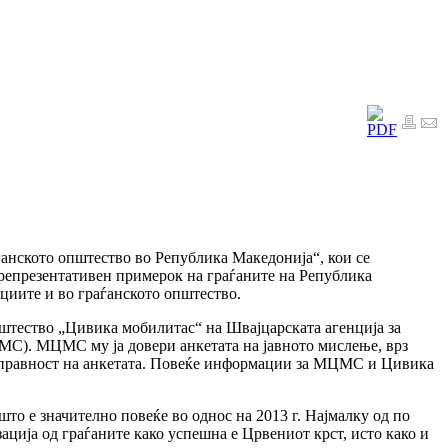
ѓанското општество во Република Македонија“, кои се
 репрезентативен примерок на граѓаните на Република
уциите и во граѓанското општество.
пштество „Цивика мобилитас“ на Швајцарската агенција за
ЦМС). МЦМС му ја довери анкетата на јавното мислење, врз
 исправност на анкетата. Повеќе информации за МЦМС и Цивика
што е значително повеќе во однос на 2013 г. Најмалку од по
ција од граѓаните како успешна е Црвениот крст, исто како и