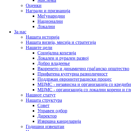
Мислења
Оценки
Награди и признанија
Меѓународни
Национални
Локални
За нас
Нашата историја
Нашата визија, мисија и стратегија
Нашите цели
Социјална кохезија
Локален и рурален развој
Добро владеење
Вкоренето и динамично граѓанско општество
Прифатена културна разноличност
Поддржан евроинтеграциски процес
МЦМС - независна и организација со кредиби
МЦМС - организација со локални корени и гл
Нашиот статут
Нашата структура
Совет
Управен одбор
Директор
Извршна канцеларија
Годишни извештаи