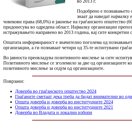
во 2013 г.
Подобрено е познавањето о
знаат да наведат најмалку 
човекови права (68,0%) и јакнење на граѓанското општество (60
придонесува во одредена област. Најмалку организации препозн
истражувањето направено во 2013 година, кај сите конкретни 
Општата информираност е значително поголема од познавањето
организации, а ги познаваат четири од 35-те испитувани граѓа
Во јавноста преовладува позитивното мислење за сите испитува
Позитивното мислење се зголемило за две од организациите ко
позитивното мислење за седум од организациите.
Поврзани:
Доверба во граѓанското општество 2024
Граѓаните сметаат дека треба да бидат внимателни во одн
Општа доверба и доверба во институциите 2024
Општа доверба и доверба во институциите 2021
Доверба во Владата и локални избори