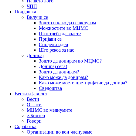
Нашето лого
ЧПП
Поддршка
Вклучи се
Зошто и како да се вклучам
Можностите во МЦМС
Што треба да знаете
Пријави се
Сподели идеи
Што рекоа за нас
Донирај
Зошто да донирам во МЦМС?
Донирај сега!
Зошто да донирам?
Како може да донирам?
Како може моето претпријатие да донира?
Сведоштва
Вести и јавност
Вести
Огласи
МЦМС во медиумите
е-Билтен
Говори
Соработка
Организации во кои членуваме