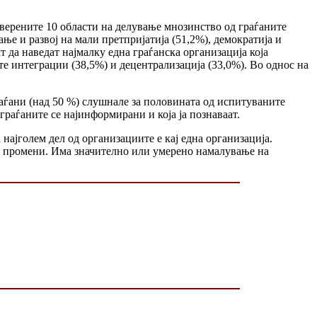
верените 10 области на делување мнозинство од граѓаните
ање и развој на мали претпријатија (51,2%), демократија и
т да наведат најмалку една граѓанска организација која
те интеграции (38,5%) и децентрализација (33,0%). Во однос на
ѓани (над 50 %) слушнале за половината од испитуваните
граѓаните се најинформирани и која ја познаваат.
најголем дел од организациите е кај една организација.
ни промени. Има значително или умерено намалување на