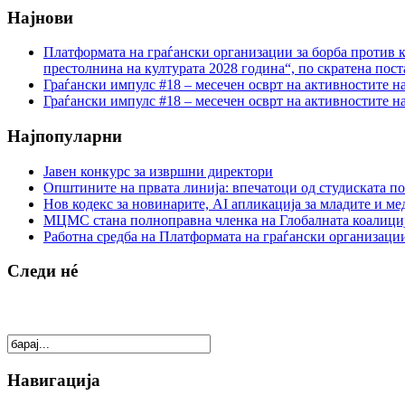
Најнови
Платформата на граѓански организации за борба против к
престолнина на културата 2028 година“, по скратена пост
Граѓански импулс #18 – месечен осврт на активностите н
Граѓански импулс #18 – месечен осврт на активностите н
Најпопуларни
Јавен конкурс за извршни директори
Општините на првата линија: впечатоци од студиската по
Нов кодекс за новинарите, AI апликација за младите и м
МЦМС стана полноправна членка на Глобалната коалици
Работна средба на Платформата на граѓански организации
Следи нé
Навигација