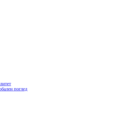
литет
обален поглед