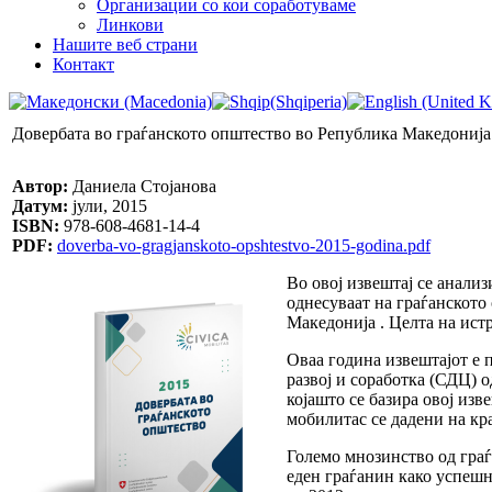
Организации со кои соработуваме
Линкови
Нашите веб страни
Контакт
Довербата во граѓанското општество во Република Македонија
Автор:
Даниела Стојанова
Датум:
јули, 2015
ISBN:
978-608-4681-14-4
PDF:
doverba-vo-gragjanskoto-opshtestvo-2015-godina.pdf
Во овој извештај се анали
однесуваат на граѓанското
Македонија . Целта на ист
Оваа година извештајот е 
развој и соработка (СДЦ) 
којашто се базира овој из
мобилитас се дадени на кра
Големо мнозинство од граѓа
еден граѓанин како успешн