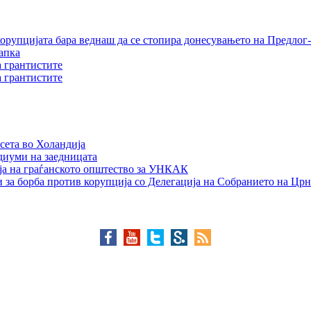
орупцијата бара веднаш да се стопира донесувањето на Предлог-
апка
а грантистите
а грантистите
сета во Холандија
едиуми на заедницата
ја на граѓанското општество за УНКАК
 за борба против корупција со Делегација на Собранието на Црн