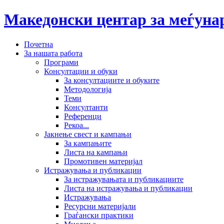
Македонски центар за меѓун
Почетна
За нашата работа
Програми
Консултации и обуки
За консултациите и обуките
Методологија
Теми
Консултанти
Референци
Рекоа...
Јакнење свест и кампањи
За кампањите
Листа на кампањи
Промотивен материјал
Истражувања и публикации
За истражувањата и публикациите
Листа на истражувања и публикации
Истражувања
Ресурсни материјали
Граѓански практики