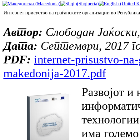
Интернет присуство на граѓанските организации во Републик
Aвтор:
Слободан Јаќоски
Дата:
Септември, 2017 г
PDF:
internet-prisustvo-na
makedonija-2017.pdf
Развојот и
информати
технологии
има големо