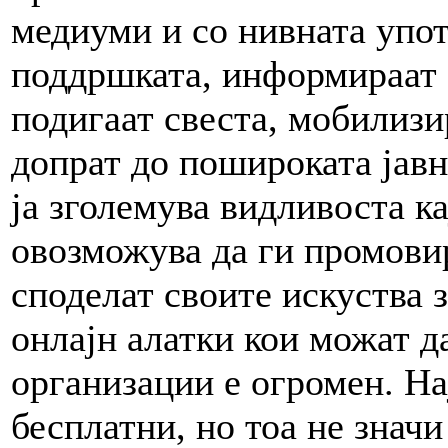
медиуми и со нивната упот
поддршката, информираат з
подигаат свеста, мобилизи
допрат до пошироката јавн
ја зголемува видливоста к
овозможува да ги промовир
споделат своите искуства з
онлајн алатки кои можат д
организации е огромен. На
бесплатни, но тоа не значи