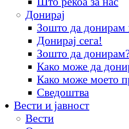
Што рекоа за нас
Донирај
Зошто да донира
Донирај сега!
Зошто да донирам
Како може да дони
Како може моето п
Сведоштва
Вести и јавност
Вести