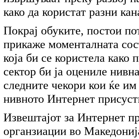
како да користат разни ка
Покрај обуките, постои пот
прикаже моменталната сост
која би се користела како 
сектор би ја оцениле нивна
следните чекори кои ќе им
нивното Интернет присуст
Извештајот за Интернет пр
органзиации во Македонија