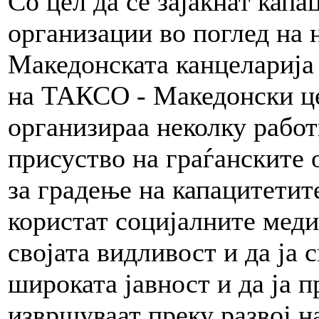
Со цел да се зајакнат капа
организации во поглед на 
Македонската канцеларија
на ТАКСО - Македонски це
организираа неколку рабо
присуство на граѓанските
за градење на капацитетит
користат социјалните меди
својата видливост и да ја 
широката јавност и да ја п
извршуваат преку развој на