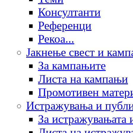
Консултанти
Референци
Рекоа...
Јакнење свест и кам
За кампањите
Листа на кампањи
Промотивен матер
Истражувања и публ
За истражувањата 
Листа на истражув