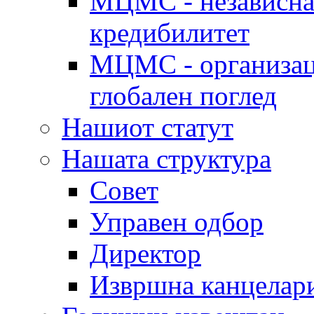
МЦМС - независна 
кредибилитет
МЦМС - организаци
глобален поглед
Нашиот статут
Нашата структура
Совет
Управен одбор
Директор
Извршна канцелар