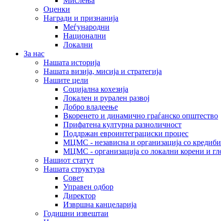
Мислења
Оценки
Награди и признанија
Меѓународни
Национални
Локални
За нас
Нашата историја
Нашата визија, мисија и стратегија
Нашите цели
Социјална кохезија
Локален и рурален развој
Добро владеење
Вкоренето и динамично граѓанско општество
Прифатена културна разноличност
Поддржан евроинтеграциски процес
МЦМС - независна и организација со кредиби
МЦМС - организација со локални корени и гл
Нашиот статут
Нашата структура
Совет
Управен одбор
Директор
Извршна канцеларија
Годишни извештаи