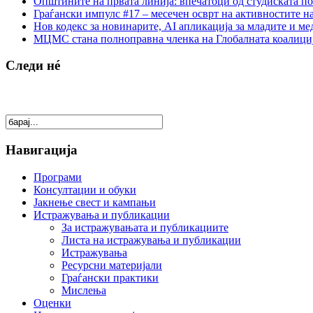
Општините на првата линија: впечатоци од студиската по
Граѓански импулс #17 – месечен осврт на активностите н
Нов кодекс за новинарите, AI апликација за младите и м
МЦМС стана полноправна членка на Глобалната коалици
Следи нé
Навигација
Програми
Консултации и обуки
Јакнење свест и кампањи
Истражувања и публикации
За истражувањата и публикациите
Листа на истражувања и публикации
Истражувања
Ресурсни материјали
Граѓански практики
Мислења
Оценки