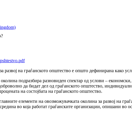
о?
pshtestvo.pdf
а развој на граѓанското општество е општо дефинирана како усло
околина подразбира разновиден спектар од услови – економски, 
доброволно да бидат дел од граѓанското општество, индивидуалн
процената на состојбата на граѓанското општество.
главните елементи на овозможувачката околина за развој на гра
средина во која работат граѓанските организации, опишани во о