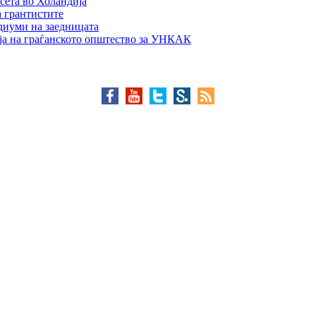
сета во Холандија
а грантистите
едиуми на заедницата
ја на граѓанското општество за УНКАК