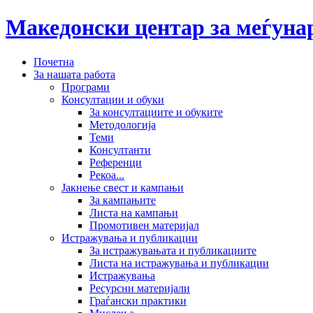
Македонски центар за меѓун
Почетна
За нашата работа
Програми
Консултации и обуки
За консултациите и обуките
Методологија
Теми
Консултанти
Референци
Рекоа...
Јакнење свест и кампањи
За кампањите
Листа на кампањи
Промотивен материјал
Истражувања и публикации
За истражувањата и публикациите
Листа на истражувања и публикации
Истражувања
Ресурсни материјали
Граѓански практики