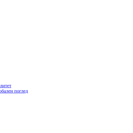
литет
обален поглед