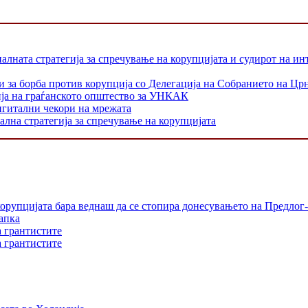
лната стратегија за спречување на корупцијата и судирот на и
и за борба против корупција со Делегација на Собранието на Цр
ја на граѓанското општество за УНКАК
игитални чекори на мрежата
лна стратегија за спречување на корупцијата
орупцијата бара веднаш да се стопира донесувањето на Предлог-
апка
а грантистите
а грантистите