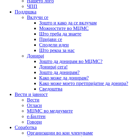
Нашето лого
ЧПП
Поддршка
Вклучи се
Зошто и како да се вклучам
Можностите во МЦМС
Што треба да знаете
Пријави се
Сподели идеи
Што рекоа за нас
Донирај
Зошто да донирам во МЦМС?
Донирај сега!
Зошто да донирам?
Како може да донирам?
Како може моето претпријатие да донира?
Сведоштва
Вести и јавност
Вести
Огласи
МЦМС во медиумите
е-Билтен
Говори
Соработка
Организации во кои членуваме