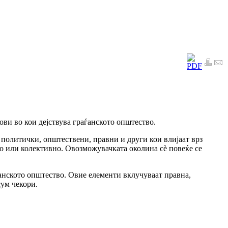
ви во кои дејствува граѓанското општество.
политички, општествени, правни и други кои влијаат врз
о или колективно. Овозможувачката околина сè повеќе се
ѓанското општество. Овие елементи вклучуваат правна,
сум чекори.