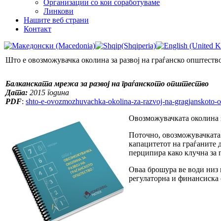
Организации со кои соработуваме
Линкови
Нашите веб страни
Контакт
Што е овозможувачка околина за развој на граѓанско општеств
Балканската мрежа за развој на граѓанското општество
Дата:
2015 година
PDF
:
shto-e-ovozmozhuvachka-okolina-za-razvoj-na-gragjanskoto-o
Овозможувачката околина з
Поточно, овозможувачката 
капацитетот на граѓаните 
перципира како клучна за 
Оваа брошура ве води низ 
регулаторна и финансиска 