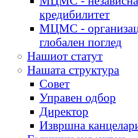
МЦМС - независна 
кредибилитет
МЦМС - организаци
глобален поглед
Нашиот статут
Нашата структура
Совет
Управен одбор
Директор
Извршна канцелар