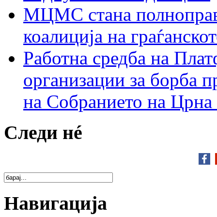
МЦМС стана полноправн
коалиција на граѓанск
Работна средба на Плат
организации за борба п
на Собранието на Црна
Следи нé
Навигација