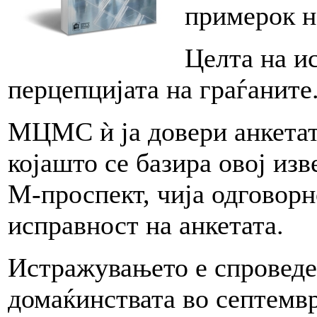
примерок н
Целта на и
перцепцијата на граѓаните
МЦМС ѝ ја довери анкетат
којашто се базира овој изв
М-проспект, чија одговор
исправност на анкетата.
Истражувањето е спроведе
домаќинствата во септемвр