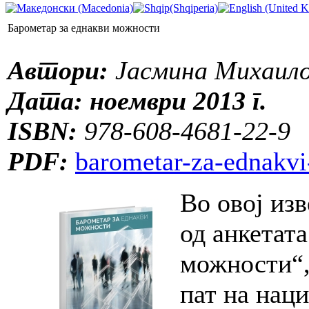
Барометар за еднакви можности
Автори:
Јасмина Михаило
Дата:
ноември 2013 г.
ISBN:
978-608-4681-22-9
PDF:
barometar-za-ednakvi
Во овој из
од анкетат
можности“,
пат на нац