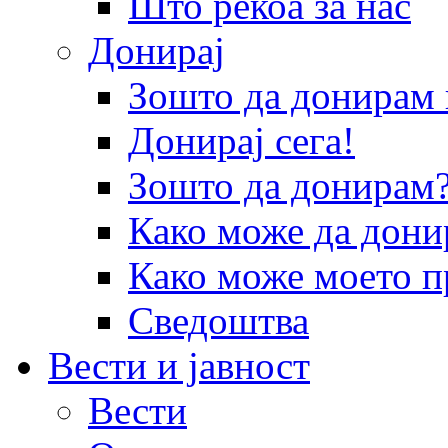
Што рекоа за нас
Донирај
Зошто да донира
Донирај сега!
Зошто да донирам
Како може да дони
Како може моето п
Сведоштва
Вести и јавност
Вести