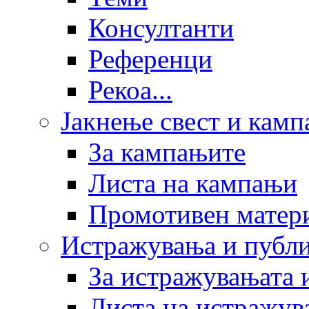
Консултанти
Референци
Рекоа...
Јакнење свест и кам
За кампањите
Листа на кампањи
Промотивен матер
Истражувања и публ
За истражувањата 
Листа на истражув