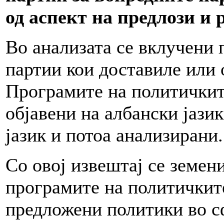
од аспект на предлози и 
Во анализата се вклучени
партии кои доставиле или 
Програмите на политичкит
објавени на албански јази
јазик и потоа анализирани.
Со овој извештај се земен
програмите на политичките
предложени политики во с