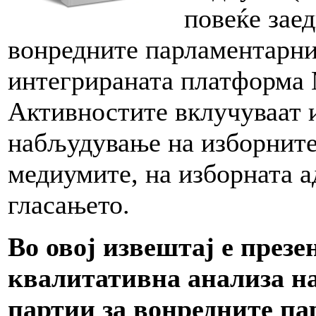
повеќе зае
вонредните парламентарни
интегрираната платформа 
Активностите вклучуваат 
набљудување на изборните
медиумите, на изборната а
гласањето.
Во овој извештај е през
квалитативна анализа н
партии за вонредните па