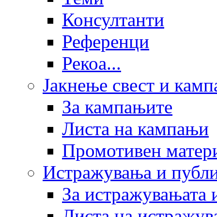
Консултанти
Референци
Рекоа...
Јакнење свест и кам
За кампањите
Листа на кампањи
Промотивен матер
Истражувања и публ
За истражувањата 
Листа на истражув