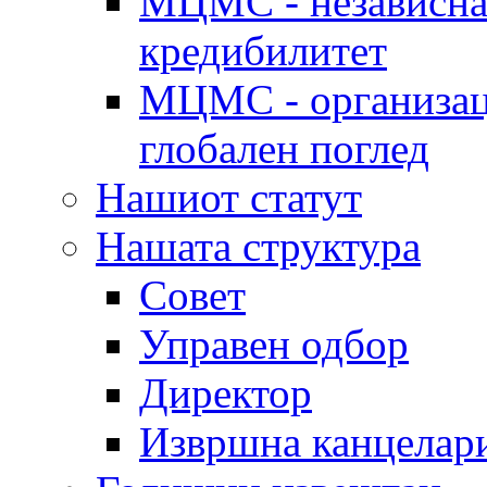
МЦМС - независна 
кредибилитет
МЦМС - организаци
глобален поглед
Нашиот статут
Нашата структура
Совет
Управен одбор
Директор
Извршна канцелар