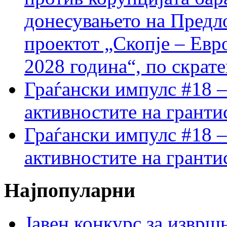
донесувањето на Предло
проектот „Скопје – Евр
2028 година“, по скрат
Граѓански импулс #18 –
активностите на гранти
Граѓански импулс #18 –
активностите на гранти
Најпопуларни
Јавен конкурс за изврш