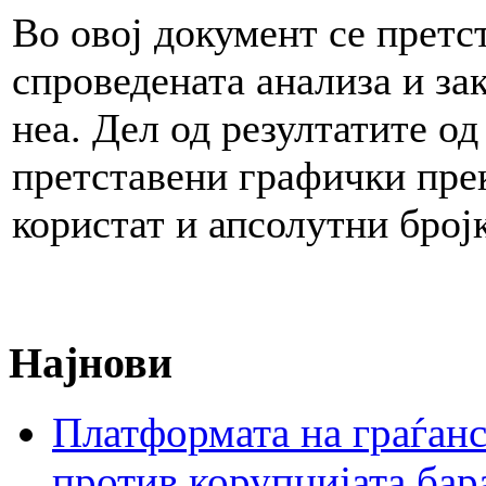
Во овој документ се претс
спроведената анализа и за
неа. Дел од резултатите од
претставени графички прек
користат и апсолутни број
Најнови
Платформата на граѓанс
против корупцијата бар