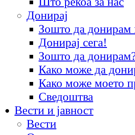
Што рекоа за нас
Донирај
Зошто да донира
Донирај сега!
Зошто да донирам
Како може да дони
Како може моето п
Сведоштва
Вести и јавност
Вести