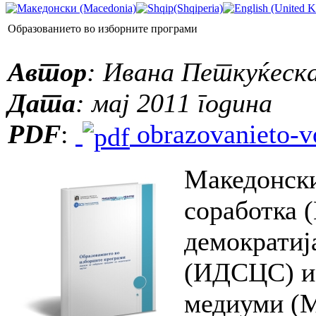
Образованието во изборните програми
Автор
: Ивана Петкуќеска
Дата
: мај 2011 година
PDF
:
obrazovanieto-vo
Македонски
соработка 
демократиј
(ИДСЦС) и 
медиуми (М