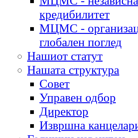
МЦМС - независна 
кредибилитет
МЦМС - организаци
глобален поглед
Нашиот статут
Нашата структура
Совет
Управен одбор
Директор
Извршна канцелар