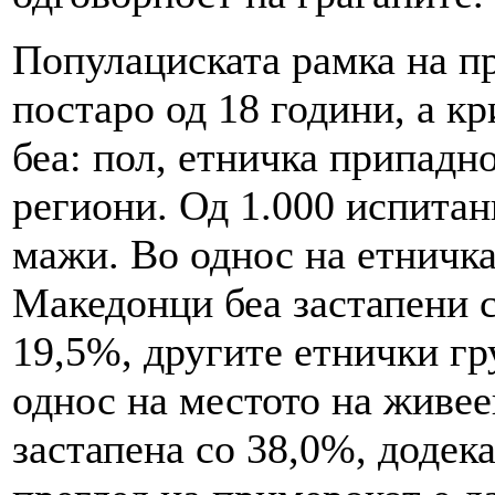
Популациската рамка на п
постаро од 18 години, а к
беа: пол, етничка припадно
региони. Од 1.000 испитан
мажи. Во однос на етничка
Македонци беа застапени 
19,5%, другите етнички гр
однос на местото на живее
застапена со 38,0%, додек