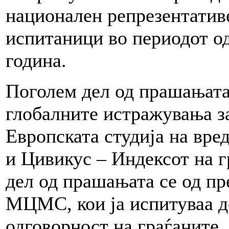
национален репрезентатив
испитаници во периодот од
година.
Поголем дел од прашањата 
глобалните истражувања з
Европската студија на вре
и Цивикус – Индексот на 
дел од прашањата се од п
МЦМС, кои ја испитуваа д
одговорност на граѓаните.