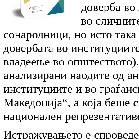
доверба во
во сличните
сонародници, но исто така
довербата во институциит
владеење во општеството).
анализирани наодите од ан
институциите и во граѓанс
Македонија“, а која беше 
национален репрезентатив
Истражувањето е спроведен