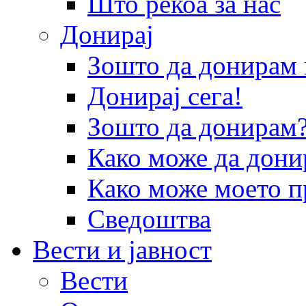
Што рекоа за нас
Донирај
Зошто да донира
Донирај сега!
Зошто да донирам
Како може да дони
Како може моето п
Сведоштва
Вести и јавност
Вести