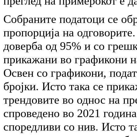
преглед на примерокот е д
Собраните податоци се обр
пропорција на одговорите.
доверба од 95% и со грешка
прикажани во графикони н
Освен со графикони, подат
бројки. Исто така се прик
трендовите во однос на п
спроведено во 2021 година
споредливи со нив. Исто т