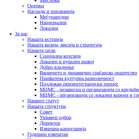
Мислења
Оценки
Награди и признанија
Меѓународни
Национални
Локални
За нас
Нашата историја
Нашата визија, мисија и стратегија
Нашите цели
Социјална кохезија
Локален и рурален развој
Добро владеење
Вкоренето и динамично граѓанско општество
Прифатена културна разноличност
Поддржан евроинтеграциски процес
МЦМС - независна и организација со кредиби
МЦМС - организација со локални корени и гл
Нашиот статут
Нашата структура
Совет
Управен одбор
Директор
Извршна канцеларија
Годишни извештаи