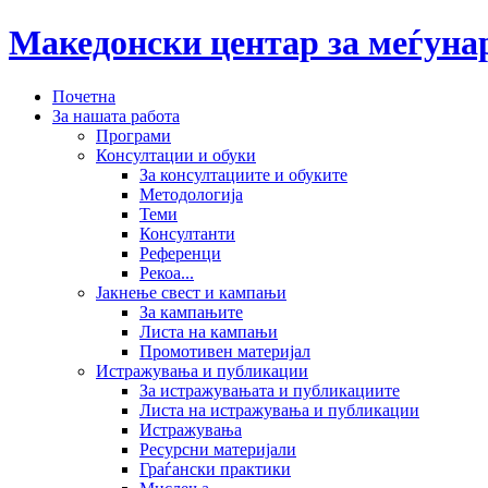
Македонски центар за меѓун
Почетна
За нашата работа
Програми
Консултации и обуки
За консултациите и обуките
Методологија
Теми
Консултанти
Референци
Рекоа...
Јакнење свест и кампањи
За кампањите
Листа на кампањи
Промотивен материјал
Истражувања и публикации
За истражувањата и публикациите
Листа на истражувања и публикации
Истражувања
Ресурсни материјали
Граѓански практики