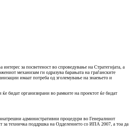
 интерес за посветеност во спроведување на Стратегијата, а
ложениот механизам ги одразува барањата на граѓанските
ганизации имаат потреба од зголемување на знаењето и
 ќе бидат организирани во рамките на проектот ќе бидат
 внатрешни административни процедури во Генералниот
ект за техничка поддршка на Одделението со ИПА 2007, а тоа да