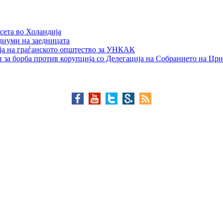
сета во Холандија
едиуми на заедницата
ја на граѓанското општество за УНКАК
 за борба против корупција со Делегација на Собранието на Црн