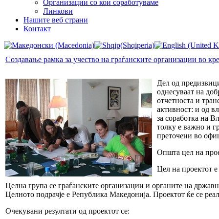
Организации со кои соработуваме
Линкови
Нашите веб страни
Контакт
Создавање рамка за учество на граѓанските организации во к
Дел од предизвици
однесуваат на доб
отчетноста и тран
активност: и од в
за соработка на В
толку е важно и г
преточени во офи
Општа цел на прое
Цел на проектот е
Целна група се граѓанските организации и органите на држав
Целното подрачје е Република Македонија. Проектот ќе се реал
Очекувани резултати од проектот се: