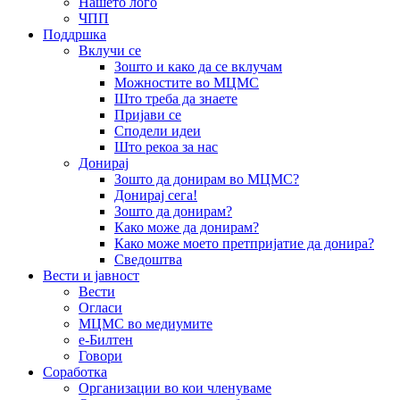
Нашето лого
ЧПП
Поддршка
Вклучи се
Зошто и како да се вклучам
Можностите во МЦМС
Што треба да знаете
Пријави се
Сподели идеи
Што рекоа за нас
Донирај
Зошто да донирам во МЦМС?
Донирај сега!
Зошто да донирам?
Како може да донирам?
Како може моето претпријатие да донира?
Сведоштва
Вести и јавност
Вести
Огласи
МЦМС во медиумите
е-Билтен
Говори
Соработка
Организации во кои членуваме