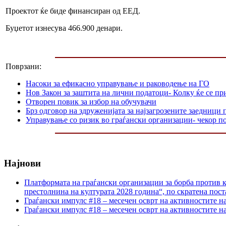
Проектот ќе биде финансиран од ЕЕД.
Буџетот изнесува 466.900 денари.
Поврзани:
Насоки за ефикасно управување и раководење на ГО
Нов Закон за заштита на лични податоци- Колку ќе се пр
Отворен повик за избор на обучувачи
Брз одговор на здруженијата за најзагрозените заедниц
Управување со ризик во граѓански организации- чекор п
Најнови
Платформата на граѓански организации за борба против к
престолнина на културата 2028 година“, по скратена пост
Граѓански импулс #18 – месечен осврт на активностите н
Граѓански импулс #18 – месечен осврт на активностите н