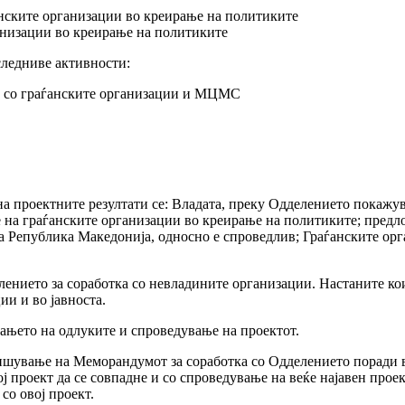
анските организации во креирање на политиките
анизации во креирање на политиките
следниве активности:
а со граѓанските организации и МЦМС
а проектните резултати се: Владата, преку Одделението покажува
ање на граѓанските организации во креирање на политиките; пред
на Република Македонија, односно е спроведлив; Граѓанските ор
ението за соработка со невладините организации. Настаните кои
и и во јавноста.
њето на одлуките и спроведување на проектот.
пишување на Меморандумот за соработка со Одделението поради
ој проект да се совпадне и со спроведување на веќе најавен про
со овој проект.