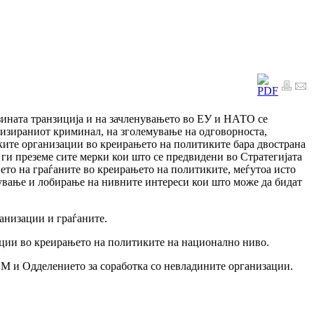
зината транзиција и на зачленувањето во ЕУ и НАТО се
низираниот криминал, на зголемување на одговорноста,
ските организации во креирањето на политиките бара двострана
 ги преземе сите мерки кои што се предвидени во Стратегијата
њето на граѓаните во креирањето на политиките, меѓутоа исто
апување и лобирање на нивните интереси кои што може да бидат
анизации и граѓаните.
ации во креирањето на политиките на национално ниво.
ПМ и Одделението за соработка со невладините организации.