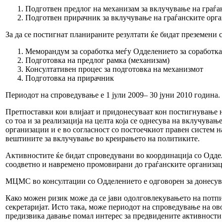
Подготвен предлог на механизам за вклучување на граѓ
Подготвен прирачник за вклучување на граѓанските орг
За да се постигнат планираните резултати ќе бидат преземени 
Меморандум за соработка меѓу Одделението за соработк
Подготовка на предлог рамка (механизам)
Консултативен процес за подготовка на механизмот
Подготовка на прирачник
Периодот на спроведување е 1 јули 2009– 30 јуни 2010 година.
Претпоставки кои влијаат и придонесуваат кон постигнување н
со тоа и за реализација на целта која се однесува на вклучув
организации и е во согласност со постоечкиот правен систем 
вештините за вклучување во креирањето на политиките.
Активностите ќе бидат спроведувани во координација со Оддел
соодветно и навремено промовирани до граѓанските организаци
МЦМС во консултации со Одделението е одговорен за донесува
Како можен ризик може да се јави одолговлекувањето на пот
секретаријат. Исто така, може периодот на спроведување на ов
предизвика давање помал интерес за предвидените активности 