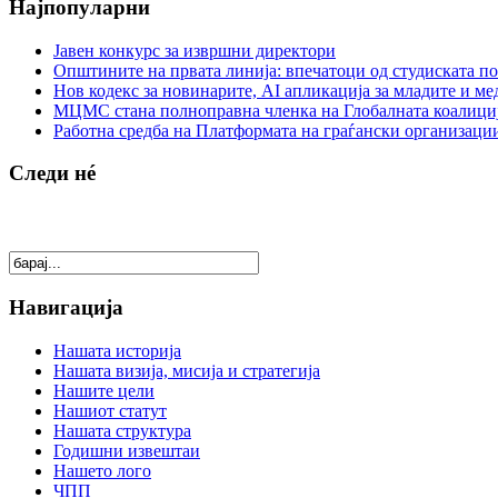
Најпопуларни
Јавен конкурс за извршни директори
Општините на првата линија: впечатоци од студиската по
Нов кодекс за новинарите, AI апликација за младите и м
МЦМС стана полноправна членка на Глобалната коалици
Работна средба на Платформата на граѓански организации
Следи нé
Навигација
Нашата историја
Нашата визија, мисија и стратегија
Нашите цели
Нашиот статут
Нашата структура
Годишни извештаи
Нашето лого
ЧПП