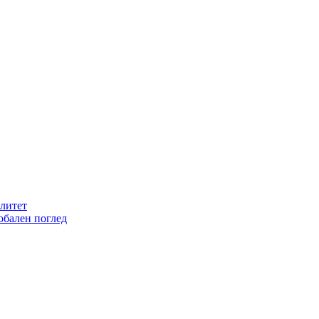
литет
обален поглед