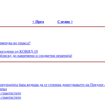
< Пред
Следно >
именува во пракса?
и погодени од КОВИД-19
облиску до навремени и соодветни решенија!
орупцијата бара веднаш да се стопира донесувањето на Предлог-
апка
а грантистите
а грантистите