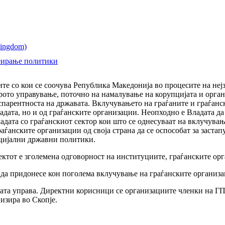
реирање политики
те со кои се соочува Република Македонија во процесите на неј
рото управување, поточно на намалување на корупцијата и орга
спарентноста на државата. Вклучувањето на граѓаните и граѓан
ладата, но и од граѓанските организации. Неопходно е Владата да
ладата со граѓанскиот сектор кои што се однесуваат на вклучува
раѓанските организации од своја страна да се оспособат за заст
цијални државни политики.
ктот е зголемена одговорност на институциите, граѓанските орг
 да придонесе кон поголема вклучување на граѓанските организ
ната управа. Директни корисници се организациите членки на Г
изира во Скопје.