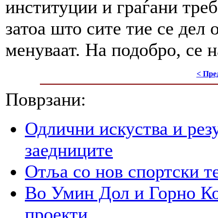
институции и граѓани треб
затоа што сите тие се дел 
менуваат. На подобро, се 
< Пре
Поврзани:
Одлични искуства и рез
заедниците
Отља со нов спортски т
Во Умин Дол и Горно Ко
проекти