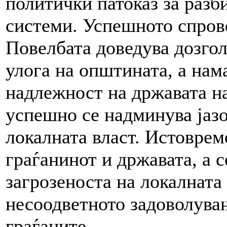
политички патоказ за разб
системи. Успешното спров
Повелбата доведува дозго
улога на општината, а нам
надлежност на државата на
успешно се надминува јазо
локалната власт. Истоврем
граѓанинот и државата, а 
загрозеноста на локалната
несоодветното задоволувањ
граѓаните.