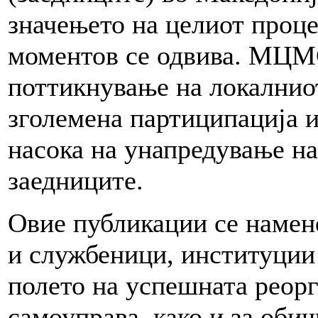
значењето на целиот проце
моментов се одвива. МЦМС
поттикнување на локалниот
зголемена партиципација и
насока на унапредување на
заедниците.
Овие публикации се намен
и службеници, институции 
полето на успешната реорг
самоуправа, како и за обич