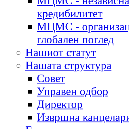
МЦМС - независна 
кредибилитет
МЦМС - организаци
глобален поглед
Нашиот статут
Нашата структура
Совет
Управен одбор
Директор
Извршна канцелар