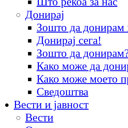
Што рекоа за нас
Донирај
Зошто да донира
Донирај сега!
Зошто да донирам
Како може да дони
Како може моето п
Сведоштва
Вести и јавност
Вести