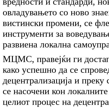
вредности и стандарди, но
овладувањето со ново знае
вистински промени, се фл
инструменти за воведувањ
развиена локална самоупра
МЦМС, правејќи ги доста
како успешно да се спрове
децентрализација и преку 
се насочени кон локалните
целиот процес на децентра