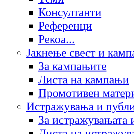
Консултанти
Референци
Рекоа...
Јакнење свест и кам
За кампањите
Листа на кампањи
Промотивен матер
Истражувања и публ
За истражувањата 
Листа на истражув