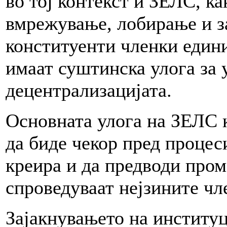
во тој контекст и ЗЕЛС, ка
вмрежување, лобирање и з
конституенти членки един
имаат суштинска улога за 
децентрализацијата.
Основната улога на ЗЕЛС 
да биде чекор пред процес
креира и да предводи пром
спроведуваат нејзините чл
Зајакнувањето на институ