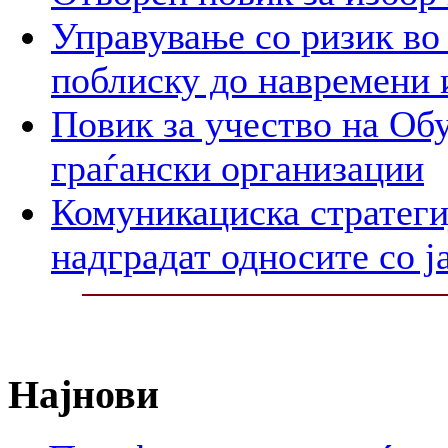
Управување со ризик во
поблиску до навремени 
Повик за учество на Обу
граѓански организации
Комуникациска стратегиј
надградат односите со ј
Најнови