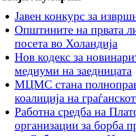
Јавен конкурс за изврш
Општините на првата ли
посета во Холандија
Нов кодекс за новинарит
медиуми на заедницата
МЦМС стана полноправн
коалиција на граѓанск
Работна средба на Плат
организации за борба п