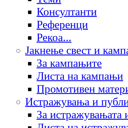
Консултанти
Референци
Рекоа...
Јакнење свест и кам
За кампањите
Листа на кампањи
Промотивен матер
Истражувања и публ
За истражувањата 
Листа на истражув