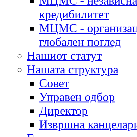
МЦМС - независна 
кредибилитет
МЦМС - организаци
глобален поглед
Нашиот статут
Нашата структура
Совет
Управен одбор
Директор
Извршна канцелар