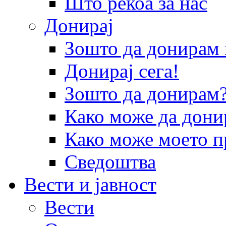
Што рекоа за нас
Донирај
Зошто да донира
Донирај сега!
Зошто да донирам
Како може да дони
Како може моето п
Сведоштва
Вести и јавност
Вести