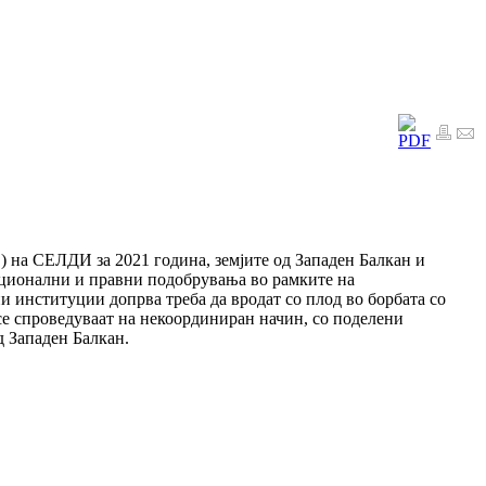
) на СЕЛДИ за 2021 година, земјите од Западен Балкан и
уционални и правни подобрувања во рамките на
и институции допрва треба да вродат со плод во борбата со
се спроведуваат на некоординиран начин, со поделени
 Западен Балкан.