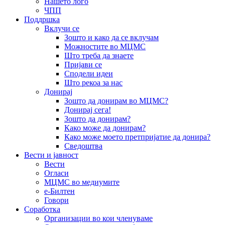
Нашето лого
ЧПП
Поддршка
Вклучи се
Зошто и како да се вклучам
Можностите во МЦМС
Што треба да знаете
Пријави се
Сподели идеи
Што рекоа за нас
Донирај
Зошто да донирам во МЦМС?
Донирај сега!
Зошто да донирам?
Како може да донирам?
Како може моето претпријатие да донира?
Сведоштва
Вести и јавност
Вести
Огласи
МЦМС во медиумите
е-Билтен
Говори
Соработка
Организации во кои членуваме