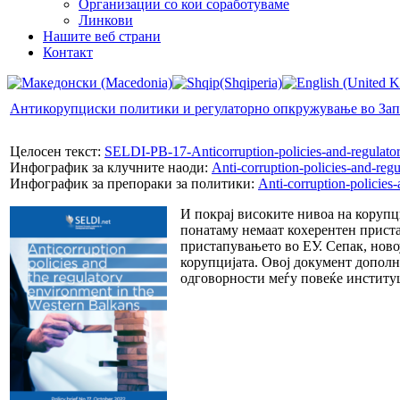
Организации со кои соработуваме
Линкови
Нашите веб страни
Контакт
Антикорупциски политики и регулаторно опкружување во Зап
Целосен текст:
SELDI-PB-17-Anticorruption-policies-and-regulato
Инфографик за клучните наоди:
Anti-corruption-policies-and-reg
Инфографик за препораки за политики:
Anti-corruption-policies
И покрај високите нивоа на корупц
понатаму немаат кохерентен приста
пристапувањето во ЕУ. Сепак, ново
корупцијата. Овој документ дополн
одговорности меѓу повеќе институ