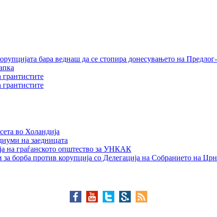
орупцијата бара веднаш да се стопира донесувањето на Предлог-
апка
а грантистите
а грантистите
сета во Холандија
едиуми на заедницата
ја на граѓанското општество за УНКАК
 за борба против корупција со Делегација на Собранието на Црн