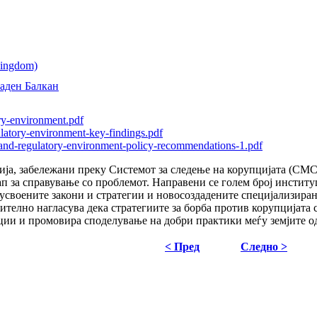
аден Балкан
ry-environment.pdf
ulatory-environment-key-findings.pdf
-and-regulatory-environment-policy-recommendations-1.pdf
ија, забележани преку Системот за следење на корупцијата (СМС
п за справување со проблемот. Направени се голем број инстит
усвоените закони и стратегии и новосоздадените специјализиран
ително нагласува дека стратегиите за борба против корупцијата 
ции и промовира споделување на добри практики меѓу земјите од
< Пред
Следно >