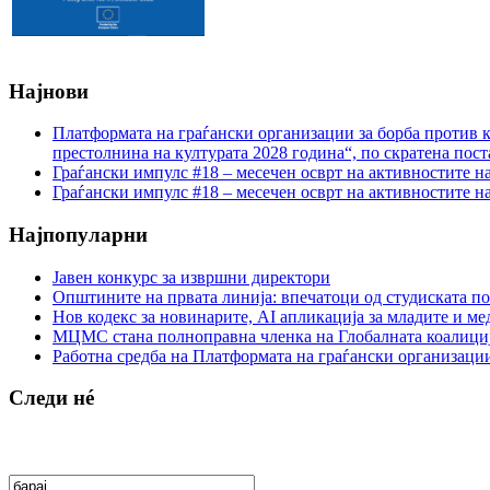
Најнови
Платформата на граѓански организации за борба против к
престолнина на културата 2028 година“, по скратена пост
Граѓански импулс #18 – месечен осврт на активностите н
Граѓански импулс #18 – месечен осврт на активностите н
Најпопуларни
Јавен конкурс за извршни директори
Општините на првата линија: впечатоци од студиската по
Нов кодекс за новинарите, AI апликација за младите и м
МЦМС стана полноправна членка на Глобалната коалици
Работна средба на Платформата на граѓански организации
Следи нé