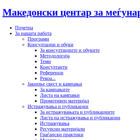
Македонски центар за меѓун
Почетна
За нашата работа
Програми
Консултации и обуки
За консултациите и обуките
Методологија
Теми
Консултанти
Референци
Рекоа...
Јакнење свест и кампањи
За кампањите
Листа на кампањи
Промотивен материјал
Истражувања и публикации
За истражувањата и публикациите
Листа на истражувања и публикации
Истражувања
Ресурсни материјали
Граѓански практики