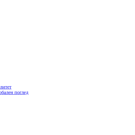
литет
обален поглед