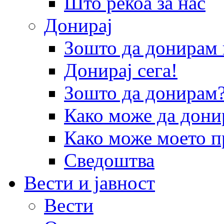
Што рекоа за нас
Донирај
Зошто да донира
Донирај сега!
Зошто да донирам
Како може да дони
Како може моето п
Сведоштва
Вести и јавност
Вести