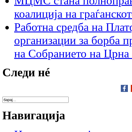
МЦМС стана полноправн
коалиција на граѓанск
Работна средба на Плат
организации за борба п
на Собранието на Црна
Следи нé
Навигација