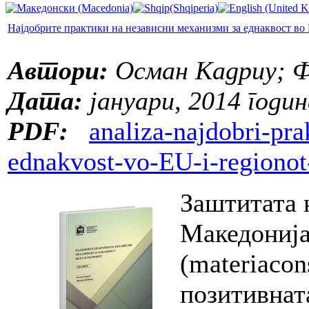
Најдобрите практики на независни механизми за еднаквост во
Автори:
Осман Кадриу; 
Дата:
јануари, 2014 годин
PDF:
analiza-najdobri-pr
ednakvost-vo-EU-i-regiono
Заштитата 
Македонија
(materiacons
позитивната