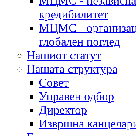
МЦМС - независна 
кредибилитет
МЦМС - организаци
глобален поглед
Нашиот статут
Нашата структура
Совет
Управен одбор
Директор
Извршна канцелар