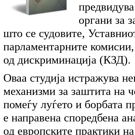
предвидува
органи за 
што се судовите, Уставнио
парламентарните комисии, 
од дискриминација (КЗД).
Оваа студија истражува не
механизми за заштита на ч
помеѓу луѓето и борбата п
е направена споредбена ан
од европските практики на