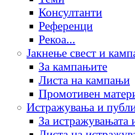
Консултанти
Референци
Рекоа...
Јакнење свест и кам
За кампањите
Листа на кампањи
Промотивен матер
Истражувања и публ
За истражувањата 
Листа на истражув