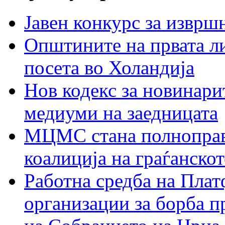
Јавен конкурс за изврш
Општините на првата ли
посета во Холандија
Нов кодекс за новинарит
медиуми на заедницата
МЦМС стана полноправн
коалиција на граѓанск
Работна средба на Плат
организации за борба п