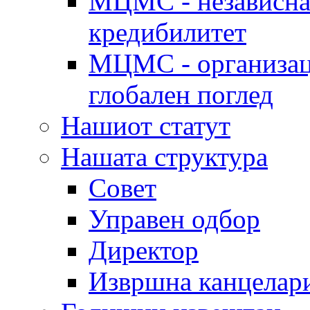
МЦМС - независна 
кредибилитет
МЦМС - организаци
глобален поглед
Нашиот статут
Нашата структура
Совет
Управен одбор
Директор
Извршна канцелар