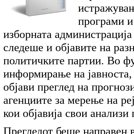
истражувањ
програми и
изборната администрација 
следеше и објавите на разн
политичките партии. Во ф
информирање на јавноста,
објави преглед на прогнози
агенциите за мерење на ре
кои објавија свои анализи 
Прегледот беше направен 