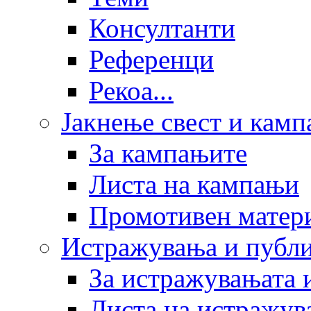
Консултанти
Референци
Рекоа...
Јакнење свест и кам
За кампањите
Листа на кампањи
Промотивен матер
Истражувања и публ
За истражувањата 
Листа на истражув