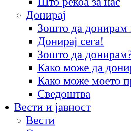
Што рекоа за нас
Донирај
Зошто да донира
Донирај сега!
Зошто да донирам
Како може да дони
Како може моето п
Сведоштва
Вести и јавност
Вести