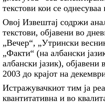
текстови кои се однесуваа
Овој Извештај содржи ана
текстови, објавени во дне
„Вечер“, „Утрински весник
„Факти“ (на албански јази
албански јазик), објавени 
2003 до крајот на декемвр
Истражувачкиот тим ја реа
квантитативна и во квалит