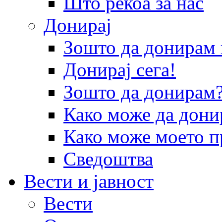
Што рекоа за нас
Донирај
Зошто да донира
Донирај сега!
Зошто да донирам
Како може да дони
Како може моето п
Сведоштва
Вести и јавност
Вести