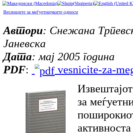
Весниците за меѓуетничките односи
Автори
: Снежана Трпевс
Јаневска
Дата
: мај 2005 година
PDF
:
vesnicite-za-meg
Извештајот
за меѓуетн
поширокиот
активноста