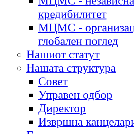
МЦМС - независна 
кредибилитет
МЦМС - организаци
глобален поглед
Нашиот статут
Нашата структура
Совет
Управен одбор
Директор
Извршна канцелар