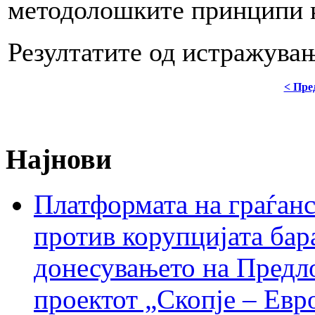
методолошките принципи ко
Резултатите од истражува
< Пре
Најнови
Платформата на граѓанс
против корупцијата бар
донесувањето на Предло
проектот „Скопје – Евр