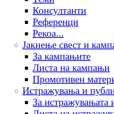
Консултанти
Референци
Рекоа...
Јакнење свест и кам
За кампањите
Листа на кампањи
Промотивен матер
Истражувања и публ
За истражувањата 
Листа на истражув