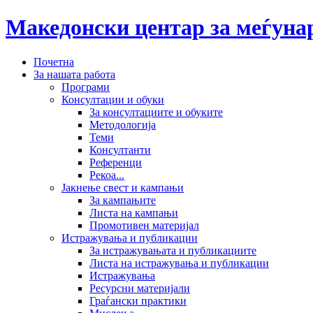
Македонски центар за меѓун
Почетна
За нашата работа
Програми
Консултации и обуки
За консултациите и обуките
Методологија
Теми
Консултанти
Референци
Рекоа...
Јакнење свест и кампањи
За кампањите
Листа на кампањи
Промотивен материјал
Истражувања и публикации
За истражувањата и публикациите
Листа на истражувања и публикации
Истражувања
Ресурсни материјали
Граѓански практики