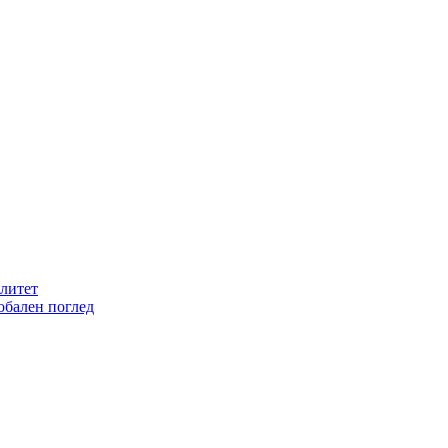
литет
обален поглед