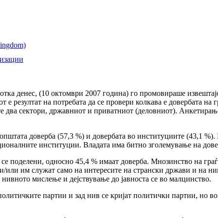
низации
тка денес, (10 октомври 2007 година) го промовираше извештај
е резултат на потребата да се провери колкава е довербата на 
те два сектори, државниот и приватниот (деловниот). Анкетирањ
пштата доверба (57,3 %) и довербата во институциите (43,1 %).
ционалните институции. Владата има битно зголемување на довер
е се поделени, односно 45,4 % имаат доверба. Мнозинство на гра
е и/или им служат само на интересите на странски држави и на н
 нивното мислење и дејствување до јавноста се во малцинство.
политичките партии и зад нив се кријат политички партии, но во