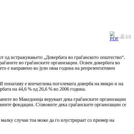
от од истражувањето „Довербата во граѓанското општество“.
граѓаните во граѓанските организации. Освен довербата во
ето е направено во јули оваа година на репрезентативен
 И понатаму е впечатлива поголемата доверба на микро и на
бата на 44,6 % од 26,6 % во 2006 година.
ѓаните во Македонија веруваат дека граѓанските организации
ивните фондации. Ставовите дека граѓанските организации се
 малку случаи тоа може да го илустрираат со пример на