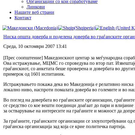
Организации со кои соработуваме
Линкови
Нашите веб страни
Контакт
Ниска општа доверба и поделена доверба во граѓанските орга
Среда, 10 октомври 2007 13:41
[Прес соопштение] Македонскиот центар за меѓународна сорабо
Ова истражување, МЦМС го спроведува по втор пат. Извештајот 
граѓанскиот, со анкетата беше проверена и довербата во други
примерок од 1601 испитаник.
Истражувањето покажа дека во Македонија е релативно ниска о
локално ниво, наспроти помалата доверба во големите и во на
Во поглед на довербата во граѓанските организации, граѓанит
се средство со кое вешти поединци доаѓаат до пари и влијани
за остварување на интересите на граѓаните и можност да допре
За граѓаните, граѓанските организации се злоупотребувани од 
граѓанска организација зад која се крие политичка партија.