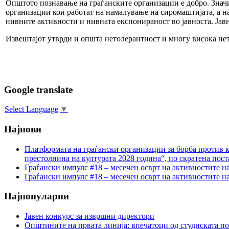
Општото познавање на граѓанските организации е добро. Значи
организации кои работат на намалување на сиромаштијата, а н
нивните активности и нивната експонираност во јавноста. Јав
Извештајот утврди и општа нетолерантност и многу висока не
Google translate
Select Language
▼
Најнови
Платформата на граѓански организации за борба против к
престолнина на културата 2028 година“, по скратена пост
Граѓански импулс #18 – месечен осврт на активностите н
Граѓански импулс #18 – месечен осврт на активностите н
Најпопуларни
Јавен конкурс за извршни директори
Општините на првата линија: впечатоци од студиската по