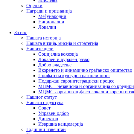
Мислења
Оценки
Награди и признанија
Меѓународни
Национални
Локални
За нас
Нашата историја
Нашата визија, мисија и стратегија
Нашите цели
Социјална кохезија
Локален и рурален развој
Добро владеење
Вкоренето и динамично граѓанско општество
Прифатена културна разноличност
Поддржан евроинтеграциски процес
МЦМС - независна и организација со кредиби
МЦМС - организација со локални корени и гл
Нашиот статут
Нашата структура
Совет
Управен одбор
Директор
Извршна канцеларија
Годишни извештаи