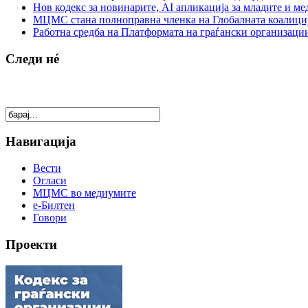
Нов кодекс за новинарите, AI апликација за младите и м
МЦМС стана полноправна членка на Глобалната коалици
Работна средба на Платформата на граѓански организации
Следи нé
Навигација
Вести
Огласи
МЦМС во медиумите
е-Билтен
Говори
Проекти