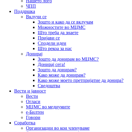
Нашето лого
ЧПП
Поддршка
Вклучи се
Зошто и како да се вклучам
Можностите во МЦМС
Што треба да знаете
Пријави се
Сподели идеи
Што рекоа за нас
Донирај
Зошто да донирам во МЦМС?
Донирај сега!
Зошто да донирам?
Како може да донирам?
Како може моето претпријатие да донира?
Сведоштва
Вести и јавност
Вести
Огласи
МЦМС во медиумите
е-Билтен
Говори
Соработка
Организации во кои членуваме