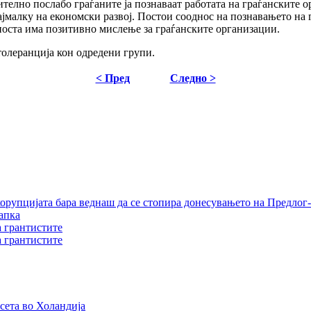
телно послабо граѓаните ја познаваат работата на граѓанските о
ајмалку на економски развој. Постои сооднос на познавањето на
носта има позитивно мислење за граѓанските организации.
толеранција кон одредени групи.
< Пред
Следно >
орупцијата бара веднаш да се стопира донесувањето на Предлог-
апка
а грантистите
а грантистите
сета во Холандија