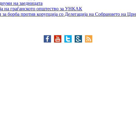
едиуми на заедницата
ја на граѓанското општество за УНКАК
 за борба против корупција со Делегација на Собранието на Црн