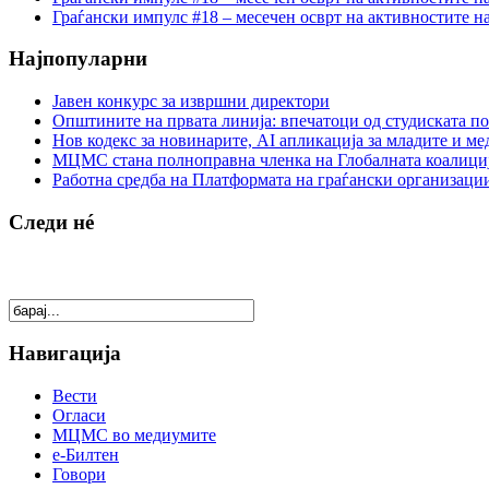
Граѓански импулс #18 – месечен осврт на активностите н
Најпопуларни
Јавен конкурс за извршни директори
Општините на првата линија: впечатоци од студиската по
Нов кодекс за новинарите, AI апликација за младите и м
МЦМС стана полноправна членка на Глобалната коалици
Работна средба на Платформата на граѓански организации
Следи нé
Навигација
Вести
Огласи
МЦМС во медиумите
е-Билтен
Говори