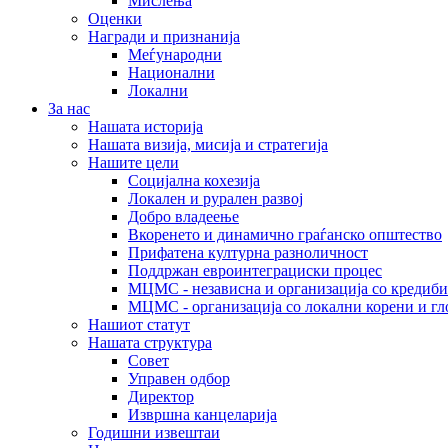
Мислења
Оценки
Награди и признанија
Меѓународни
Национални
Локални
За нас
Нашата историја
Нашата визија, мисија и стратегија
Нашите цели
Социјална кохезија
Локален и рурален развој
Добро владеење
Вкоренето и динамично граѓанско општество
Прифатена културна разноличност
Поддржан евроинтеграциски процес
МЦМС - независна и организација со кредиби
МЦМС - организација со локални корени и гл
Нашиот статут
Нашата структура
Совет
Управен одбор
Директор
Извршна канцеларија
Годишни извештаи