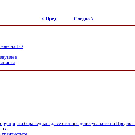
< Пред
Следно >
рање на ГО
равување
тивисти
орупцијата бара веднаш да се стопира донесувањето на Предлог-
апка
а грантистите