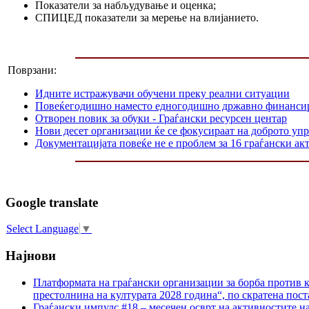
Показатели за набљудување и оценка;
СПИЦЕД показатели за мерење на влијанието.
Поврзани:
Идните истражувачи обучени преку реални ситуации
Повеќегодишно наместо едногодишнo државно финанси
Отворен повик за обуки - Граѓански ресурсен центар
Нови десет организации ќе се фокусираат на доброто уп
Документацијата повеќе не е проблем за 16 граѓански ак
Google translate
Select Language
▼
Најнови
Платформата на граѓански организации за борба против к
престолнина на културата 2028 година“, по скратена пост
Граѓански импулс #18 – месечен осврт на активностите н