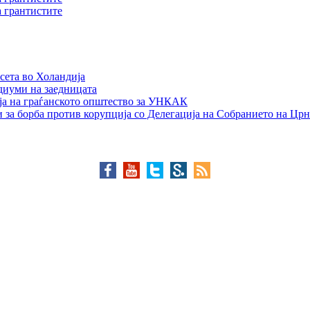
а грантистите
сета во Холандија
едиуми на заедницата
ја на граѓанското општество за УНКАК
 за борба против корупција со Делегација на Собранието на Црн