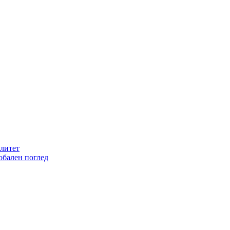
литет
обален поглед