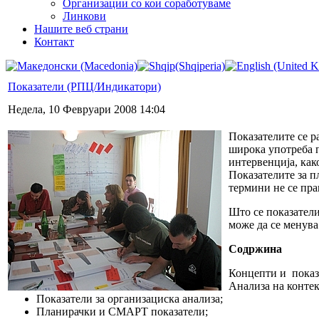
Организации со кои соработуваме
Линкови
Нашите веб страни
Контакт
Показатели (РПЦ/Индикатори)
Недела, 10 Февруари 2008 14:04
Показателите се р
широка употреба п
интервенција, как
Показателите за п
термини не се пр
Што се показатели
може да се менува 
Содржина
Концепти и показ
Анализа на контек
Показатели за организациска анализа;
Планирачки и СМАРТ показатели;