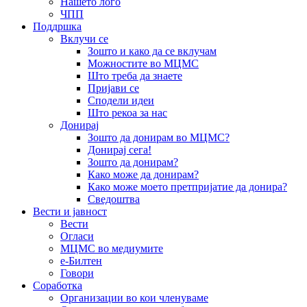
Нашето лого
ЧПП
Поддршка
Вклучи се
Зошто и како да се вклучам
Можностите во МЦМС
Што треба да знаете
Пријави се
Сподели идеи
Што рекоа за нас
Донирај
Зошто да донирам во МЦМС?
Донирај сега!
Зошто да донирам?
Како може да донирам?
Како може моето претпријатие да донира?
Сведоштва
Вести и јавност
Вести
Огласи
МЦМС во медиумите
е-Билтен
Говори
Соработка
Организации во кои членуваме