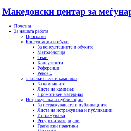
Македонски центар за меѓун
Почетна
За нашата работа
Програми
Консултации и обуки
За консултациите и обуките
Методологија
Теми
Консултанти
Референци
Рекоа...
Јакнење свест и кампањи
За кампањите
Листа на кампањи
Промотивен материјал
Истражувања и публикации
За истражувањата и публикациите
Листа на истражувања и публикации
Истражувања
Ресурсни материјали
Граѓански практики