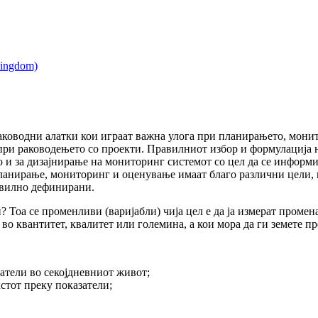
аководни алатки кои играат важна улога при планирањето, монит
ри раководењето со проекти. Правилниот избор и формулација н
о и за дизајнирање на мониторинг системот со цел да се информи
ланирање, мониторинг и оценување имаат благо различни цели, 
авилно дефинирани.
? Тоа се променливи (варијабли) чија цел е да ја измерат проме
во квантитет, квалитет или големина, а кои мора да ги земете пре
атели во секојдневниот живот;
стот преку показатели;