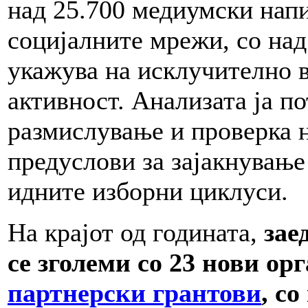
над 25.700 медиумски напи
социјалните мрежи, со над
укажува на исклучително в
активност. Анализата ја п
размислување и проверка н
предуслови за зајакнување
идните изборни циклуси.
На крајот од годината,
зае
се
зголеми
со 23 нови ор
партнерски грантови
, со