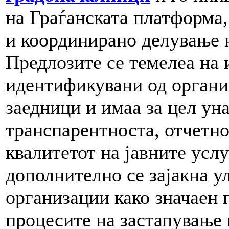
на Граѓанската платформа,
и координирано делување 
Предлозите се темелеа на 
идентификувани од органи
заедници и имаа за цел ун
транспарентноста, отчетно
квалитетот на јавните усл
дополнително се зајакна у
организации како значаен 
процесите на застапување 