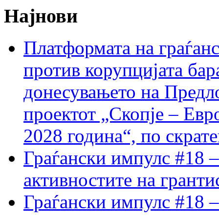
Најнови
Платформата на граѓанс
против корупцијата бар
донесувањето на Предло
проектот „Скопје – Евр
2028 година“, по скрат
Граѓански импулс #18 –
активностите на гранти
Граѓански импулс #18 –