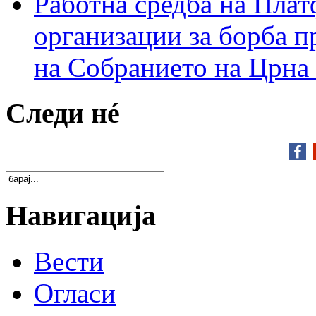
Работна средба на Плат
организации за борба п
на Собранието на Црна
Следи нé
Навигација
Вести
Огласи