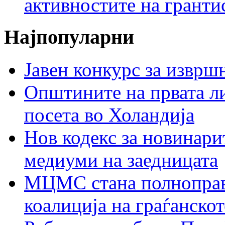
активностите на гранти
Најпопуларни
Јавен конкурс за изврш
Општините на првата ли
посета во Холандија
Нов кодекс за новинарит
медиуми на заедницата
МЦМС стана полноправн
коалиција на граѓанск