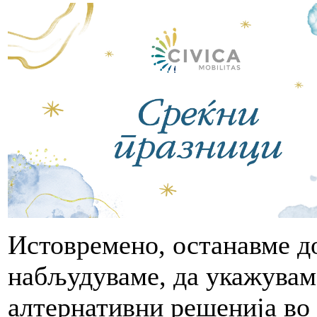
Истовремено, останавме до
набљудуваме, да укажуваме
алтернативни решенија во 