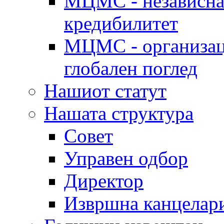
МЦМС - независна 
кредибилитет
МЦМС - организаци
глобален поглед
Нашиот статут
Нашата структура
Совет
Управен одбор
Директор
Извршна канцелар