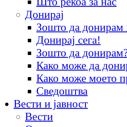
Што рекоа за нас
Донирај
Зошто да донира
Донирај сега!
Зошто да донирам
Како може да дони
Како може моето п
Сведоштва
Вести и јавност
Вести