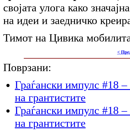
својата улога како значајн
на идеи и заедничко креир
Тимот на Цивика мобилит
< Пре
Поврзани:
Граѓански импулс #18 –
на грантистите
Граѓански импулс #18 –
на грантистите