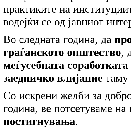
практиките на институциит
водејќи се од јавниот инте
Во следната година, да
про
граѓанското општество
, 
меѓусебната соработката
заедничко влијание
таму 
Со искрени желби за добро
година, ве потсетуваме на
постигнувања
.