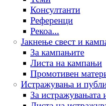
Консултанти
Референци
Рекоа...
Јакнење свест и кам
За кампањите
Листа на кампањи
Промотивен матер
Истражувања и публ
За истражувањата 
Листа на истражув