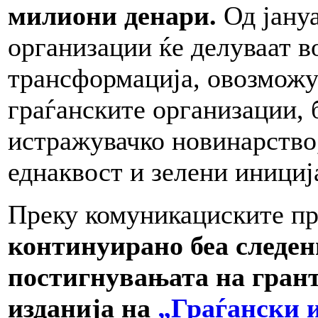
милиони денари.
Од јануа
организации ќе делуваат в
трансформација, овозможув
граѓанските организации, 
истражувачко новинарство,
еднаквост и зелени инициј
Преку комуникациските пр
континуирано беа следе
постигнувањата на грант
изданија на
„Граѓански 