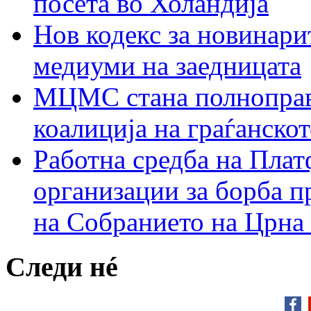
посета во Холандија
Нов кодекс за новинарит
медиуми на заедницата
МЦМС стана полноправн
коалиција на граѓанск
Работна средба на Плат
организации за борба п
на Собранието на Црна
Следи нé