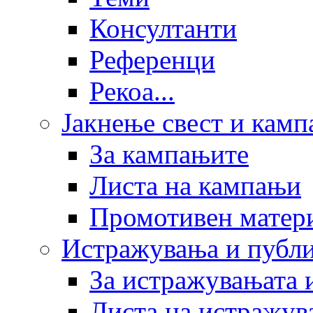
Консултанти
Референци
Рекоа...
Јакнење свест и кам
За кампањите
Листа на кампањи
Промотивен матер
Истражувања и публ
За истражувањата 
Листа на истражув