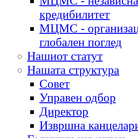
МЦМС - независна 
кредибилитет
МЦМС - организаци
глобален поглед
Нашиот статут
Нашата структура
Совет
Управен одбор
Директор
Извршна канцелар