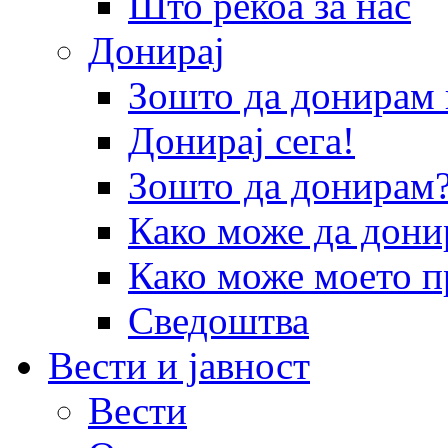
Што рекоа за нас
Донирај
Зошто да донира
Донирај сега!
Зошто да донирам
Како може да дони
Како може моето п
Сведоштва
Вести и јавност
Вести