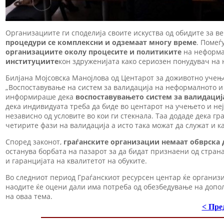
Организациите ги споделија своите искуства од обидите за в
процедури се комплексни и одземаат многу време
. Помеѓ
организациите околу процесите и политиките
на неформа
институциите
кон здруженијата како сериозен понудувач на
Билјана Мојсовска Манојлова од Центарот за доживотно учењ
„Воспоставување на систем за валидација на неформалното и 
информираше дека
воспоставувањето систем за валидација
дека индивидуата треба да биде во центарот на учењето и н
независно од условите во кои ги стекнала. Таа додаде дека гр
четирите фази на валидација а исто така можат да служат и 
Според законот,
граѓанските организации немаат обврска 
останува борбата на пазарот за да бидат признаени од стран
и гаранцијата на квалитетот на обуките.
Во следниот период Граѓанскиот ресурсен центар ќе организ
наодите ќе оцени дали има потреба од обезбедување на доп
на оваа тема.
< Пре