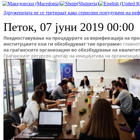
Здруженијата не се третираат како сериозни понудувачи на не
Петок, 07 јуни 2019 00:00
Поедноставување на процедурите за верификација на пр
институциите кои ги обезбедуваат тие програми
е главно
на граѓанските организации во обезбедување на квалите
Граѓанскиот ресурсен центар на иницијатива на организациј