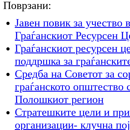
Поврзани:
Јавен повик за учество 
Граѓанскиот Ресурсен Ц
Граѓанскиот ресурсен це
поддршка за граѓанскит
Средба на Советот за со
граѓанското општество 
Полошкиот регион
Стратешките цели и при
организации- клучна пој