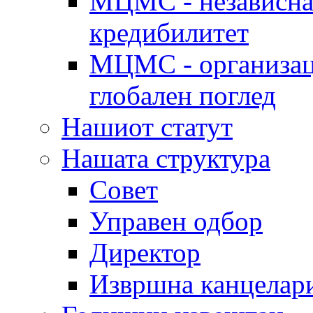
МЦМС - независна 
кредибилитет
МЦМС - организаци
глобален поглед
Нашиот статут
Нашата структура
Совет
Управен одбор
Директор
Извршна канцелар