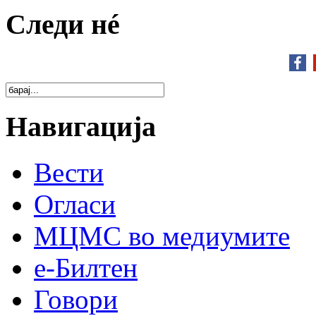
Следи нé
Навигација
Вести
Огласи
МЦМС во медиумите
е-Билтен
Говори