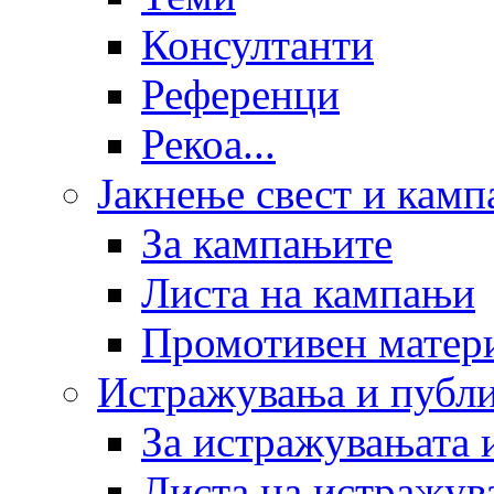
Консултанти
Референци
Рекоа...
Јакнење свест и кам
За кампањите
Листа на кампањи
Промотивен матер
Истражувања и публ
За истражувањата 
Листа на истражув