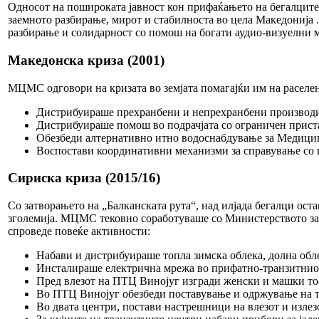
Односот на пошироката јавност кон прифаќањето на бегалцит
заемното разбирање, мирот и стабилноста во цела Македонија .
разбирање и солидарност со помош на богати аудио-визуелни м
Македонска криза (2001)
МЦМС одговори на кризата во земјата помагајќи им на раселен
Дистрибуираше прехранбени и непрехранбени производи н
Дистрибуираше помош во подрачјата со ограничен приста
Обезбеди алтернативно итно водоснабдување за Медицин
Воспостави координативни механизми за справување со 
Сириска криза (2015/16)
Со затворањето на „Балканската рута“, над илјада бегалци оста
зголемија. МЦМС тековно соработуваше со Министерството за т
спроведе повеќе активности:
Набави и дистрибуираше топла зимска облека, долна обле
Инсталираше електрична мрежа во прифатно-транзитниот 
Пред влезот на ПТЦ Винојуг изгради женски и машки тоал
Во ПТЦ Винојуг обезбеди поставување и одржување на 
Во двата центри, постави настрешници на влезот и излез