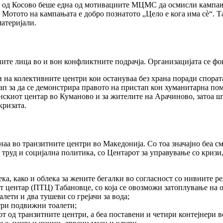
е од Косово беше една од мотивациите МЦМС да осмисли кампањ
 Мотото на кампањата е добро познатото „Цело е кога има сѐ“. Т
атеријали.
ите лица во и вон конфликтните подрачја. Организацијата се ф
а колективните центри кои остануваа без храна поради спората 
п за да се демонстрира правото на пристап кон хуманитарна пом
скиот центар во Куманово и за жителите на Арачиново, затоа 
кризата.
наа во транзитните центри во Македонија. Со тоа значајно беа см
руд и социјална политика, со Центарот за управување со кризи
ка, како и облека за жените бегалки во согласност со нивните 
центар (ПТЦ) Табановце, со која се овозможи затоплување на об
ети и два тушеви со грејачи за вода;
три подвижни тоалети;
от од транзитните центри, а беа поставени и четири контејнери