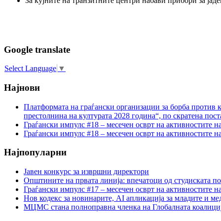
За кујните на транзитните центри набави прибори за јад
Google translate
Select Language
▼
Најнови
Платформата на граѓански организации за борба против к
престолнина на културата 2028 година“, по скратена пост
Граѓански импулс #18 – месечен осврт на активностите н
Граѓански импулс #18 – месечен осврт на активностите н
Најпопуларни
Јавен конкурс за извршни директори
Општините на првата линија: впечатоци од студиската по
Граѓански импулс #17 – месечен осврт на активностите н
Нов кодекс за новинарите, AI апликација за младите и м
МЦМС стана полноправна членка на Глобалната коалици