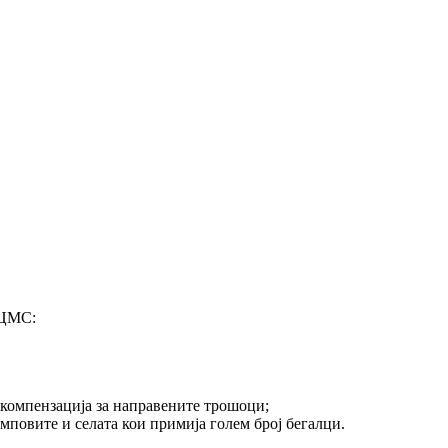
МЦМС:
 компензација за направените трошоци;
амповите и селата кои примија голем број бегалци.