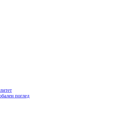
литет
обален поглед