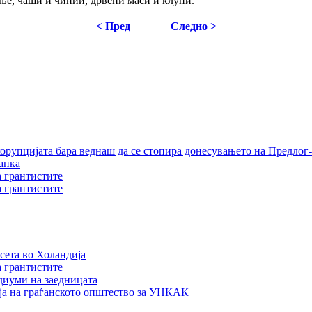
ење, чаши и чинии, дрвени маси и клупи.
< Пред
Следно >
орупцијата бара веднаш да се стопира донесувањето на Предлог-
апка
а грантистите
а грантистите
сета во Холандија
а грантистите
едиуми на заедницата
ја на граѓанското општество за УНКАК