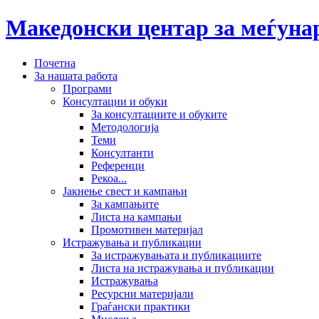
Македонски центар за меѓун
Почетна
За нашата работа
Програми
Консултации и обуки
За консултациите и обуките
Методологија
Теми
Консултанти
Референци
Рекоа...
Јакнење свест и кампањи
За кампањите
Листа на кампањи
Промотивен материјал
Истражувања и публикации
За истражувањата и публикациите
Листа на истражувања и публикации
Истражувања
Ресурсни материјали
Граѓански практики