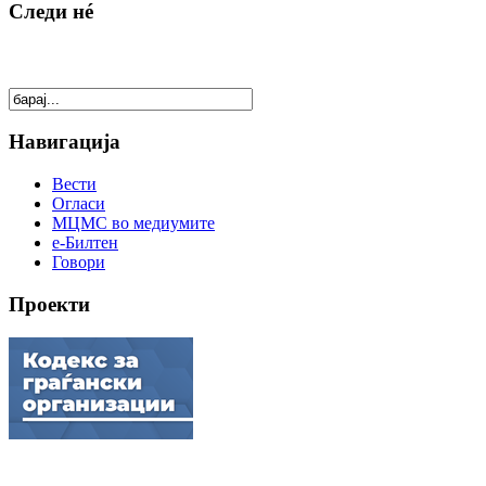
Следи нé
Навигација
Вести
Огласи
МЦМС во медиумите
е-Билтен
Говори
Проекти