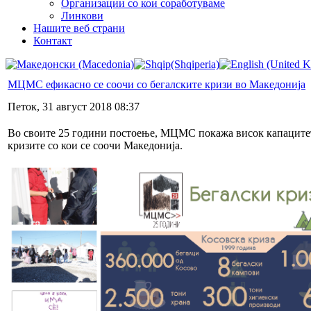
Организации со кои соработуваме
Линкови
Нашите веб страни
Контакт
МЦМС ефикасно се соочи со бегалските кризи во Македонија
Петок, 31 август 2018 08:37
Во своите 25 години постоење, МЦМС покажа висок капацитет з
кризите со кои се соочи Македонија.