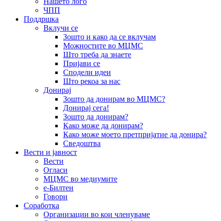
Нашето лого
ЧПП
Поддршка
Вклучи се
Зошто и како да се вклучам
Можностите во МЦМС
Што треба да знаете
Пријави се
Сподели идеи
Што рекоа за нас
Донирај
Зошто да донирам во МЦМС?
Донирај сега!
Зошто да донирам?
Како може да донирам?
Како може моето претпријатие да донира?
Сведоштва
Вести и јавност
Вести
Огласи
МЦМС во медиумите
е-Билтен
Говори
Соработка
Организации во кои членуваме