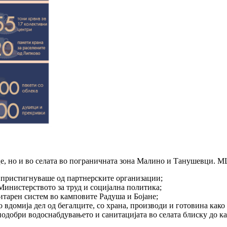
, но и во селата во пограничната зона Малино и Танушевци. 
 пристигнуваше од партнерските организации;
Министерството за труд и социјална политика;
тарен систем во камповите Радуша и Бојане;
 вдомија дел од бегалците, со храна, производи и готовина како
подобри водоснабдувањето и санитацијата во селата блиску до к