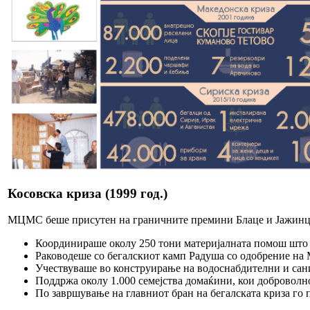
Косовска криза (1999 год.)
МЦМС беше присутен на граничните премини Блаце и Јажинце
Координираше околу 250 тони материјалната помош што
Раководеше со бегалскиот камп Радуша со одобрение на 
Учествуваше во конструирање на водоснабдителни и сани
Поддржа околу 1.000 семејства домаќини, кои доброволно
По завршување на главниот бран на бегалската криза го 