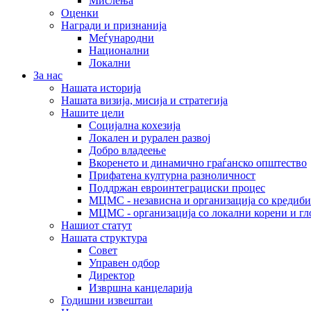
Мислења
Оценки
Награди и признанија
Меѓународни
Национални
Локални
За нас
Нашата историја
Нашата визија, мисија и стратегија
Нашите цели
Социјална кохезија
Локален и рурален развој
Добро владеење
Вкоренето и динамично граѓанско општество
Прифатена културна разноличност
Поддржан евроинтеграциски процес
МЦМС - независна и организација со кредиби
МЦМС - организација со локални корени и гл
Нашиот статут
Нашата структура
Совет
Управен одбор
Директор
Извршна канцеларија
Годишни извештаи