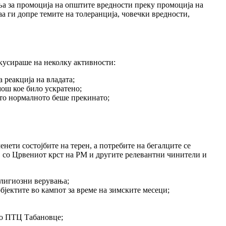
а за промоција на општите вредности преку промоција на
аа ги допре темите на толеранција, човечки вредности,
окусираше на неколку активности:
реакција на владата;
ош кое било ускратено;
што нормалното беше прекинато;
енети состојбите на терен, а потребите на бегалците се
, со Црвениот крст на РМ и другите релевантни чинители и
религиозни верувања;
јектите во кампот за време на зимските месеци;
 во ПТЦ Табановце;