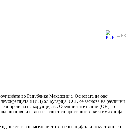
корупцијата во Република Македонија. Основата на овој
 демократијата (ЦИД) од Бугарија. ССК се заснова на различни
ње и процена на корупцијата. Обединетите нации (ОН) го
онално ниво и е во согласност со пристапот за виктимизација
од анкетата со населението за перцепцијата и искуството со