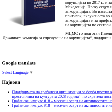
корупцијата во 2017 г., и 
Македонија. Преку седум и
за корупцијата. Во извешта
притисок, вклученоста во к
за корупцијата и за прифат
на корупцијата по сектори
МЦМС го подготви Извештај
Државната комисија за спречување на корупцијата“, поддржан 
Google translate
Select Language
▼
Најнови
Платформата на граѓански организации за борба против к
престолнина на културата 2028 година“, по скратена пост
Граѓански импулс #18 – месечен осврт на активностите н
Граѓански импулс #18 – месечен осврт на активностите н