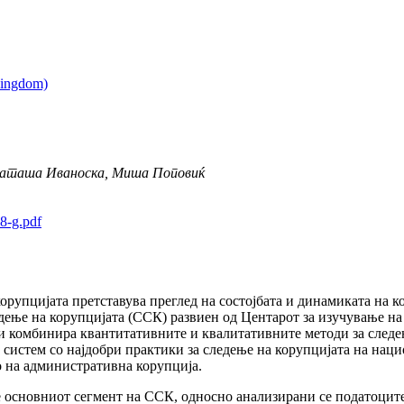
Наташа Иваноска, Миша Поповиќ
8-g.pdf
корупцијата претставува преглед на состојбата и динамиката на 
едење на корупцијата (ССК) развиен од Центарот за изучување на
и комбинира квантитативните и квалитативните методи за следе
систем со најдобри практики за следење на корупцијата на наци
 на административна корупција.
е основниот сегмент на ССК, односно анализирани се податоците 