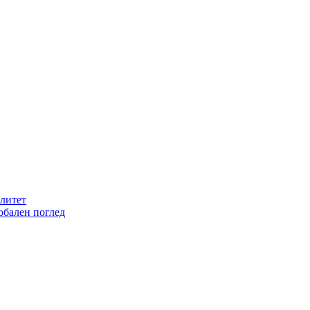
литет
обален поглед