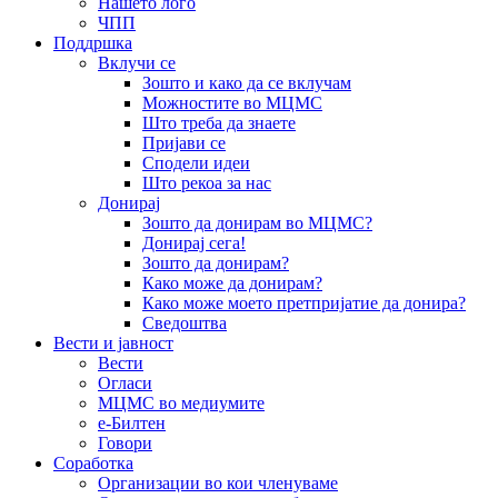
Нашето лого
ЧПП
Поддршка
Вклучи се
Зошто и како да се вклучам
Можностите во МЦМС
Што треба да знаете
Пријави се
Сподели идеи
Што рекоа за нас
Донирај
Зошто да донирам во МЦМС?
Донирај сега!
Зошто да донирам?
Како може да донирам?
Како може моето претпријатие да донира?
Сведоштва
Вести и јавност
Вести
Огласи
МЦМС во медиумите
е-Билтен
Говори
Соработка
Организации во кои членуваме