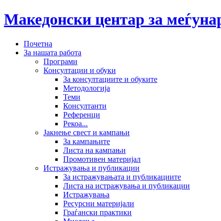
Македонски центар за меѓун
Почетна
За нашата работа
Програми
Консултации и обуки
За консултациите и обуките
Методологија
Теми
Консултанти
Референци
Рекоа...
Јакнење свест и кампањи
За кампањите
Листа на кампањи
Промотивен материјал
Истражувања и публикации
За истражувањата и публикациите
Листа на истражувања и публикации
Истражувања
Ресурсни материјали
Граѓански практики