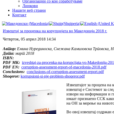
Организации со кои соработуваме
Линкови
Нашите веб страни
Контакт
Извештај за проценка на корупцијата во Македонија 2018 г.
Четврток, 05 април 2018 14:34
Автор:
Емина Нурединоска, Снежана Камиловска Трповска, 
Дата:
март 2018
ISBN:
PDF MK:
izveshtaj-za-procenka-na-korupcijata-vo-Makedonija-201
PDF EN:
corruption-assessment-report-of-macedonia-2018.pdf
Conclusions:
conclusions-of-corruption-assessment-report.pdf
Shoqeror:
korrupsioni-si-nje-problem-shoqeror.pdf
Извештајот за процена на 
извештај е Системот за сл
извори на информации и г
имаат признаено ССК како 
на ОН за мерење на нивото
Во овој извештај содржан 