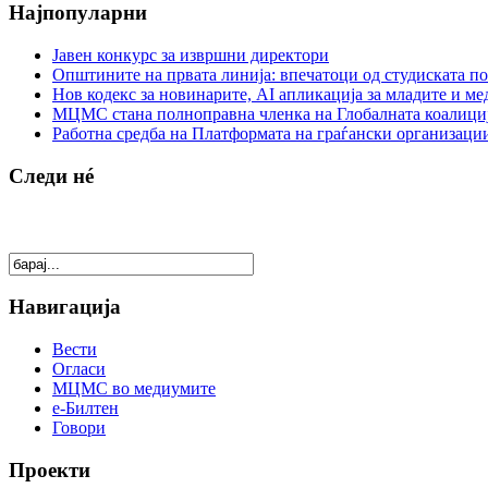
Најпопуларни
Јавен конкурс за извршни директори
Општините на првата линија: впечатоци од студиската по
Нов кодекс за новинарите, AI апликација за младите и м
МЦМС стана полноправна членка на Глобалната коалици
Работна средба на Платформата на граѓански организации
Следи нé
Навигација
Вести
Огласи
МЦМС во медиумите
е-Билтен
Говори
Проекти