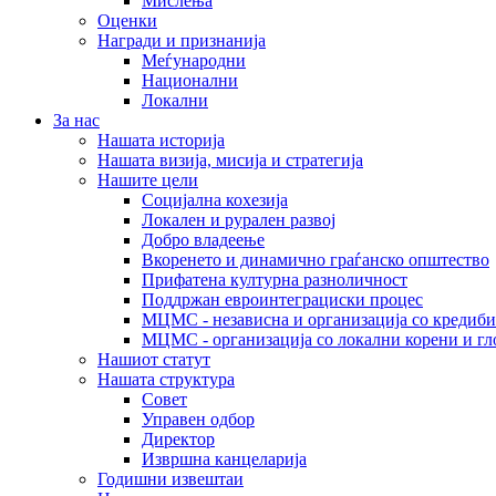
Мислења
Оценки
Награди и признанија
Меѓународни
Национални
Локални
За нас
Нашата историја
Нашата визија, мисија и стратегија
Нашите цели
Социјална кохезија
Локален и рурален развој
Добро владеење
Вкоренето и динамично граѓанско општество
Прифатена културна разноличност
Поддржан евроинтеграциски процес
МЦМС - независна и организација со кредиби
МЦМС - организација со локални корени и гл
Нашиот статут
Нашата структура
Совет
Управен одбор
Директор
Извршна канцеларија
Годишни извештаи