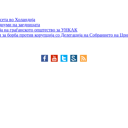
сета во Холандија
едиуми на заедницата
ја на граѓанското општество за УНКАК
 за борба против корупција со Делегација на Собранието на Црн