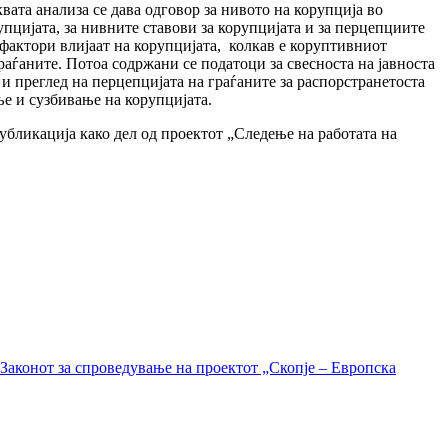
вата анализа се дава одговор за нивото на корупција во
пцијата, за нивните ставови за корупцијата и за перцепциите
и фактори влијаат на корупцијата, колкав е коруптивниот
раѓаните. Потоа содржани се податоци за свесноста на јавноста
 и преглед на перцепцијата на граѓаните за распорстранетоста
ње и сузбивање на корупцијата.
убликација како дел од проектот „Следење на работата на
Законот за спроведување на проектот „Скопје – Европска