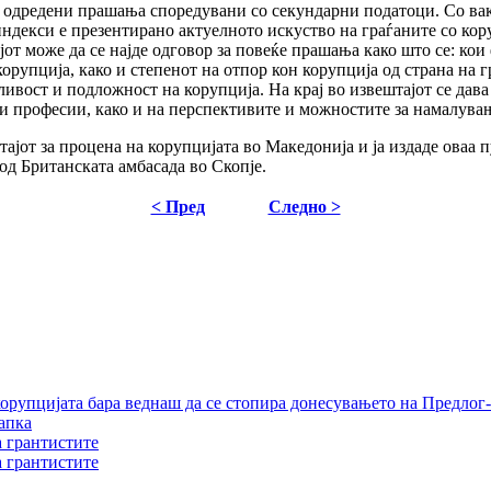
за одредени прашања споредувани со секундарни податоци. Со вак
ндекси е презентирано актуелното искуство на граѓаните со кору
јот може да се најде одговор за повеќе прашања како што се: ко
орупција, како и степенот на отпор кон корупција од страна на г
ливост и подложност на корупција. На крај во извештајот се дава
 и професии, како и на перспективите и можностите за намалува
от за процена на корупцијата во Македонија и ја издаде оваа п
од Британската амбасада во Скопје.
< Пред
Следно >
орупцијата бара веднаш да се стопира донесувањето на Предлог-
апка
а грантистите
а грантистите