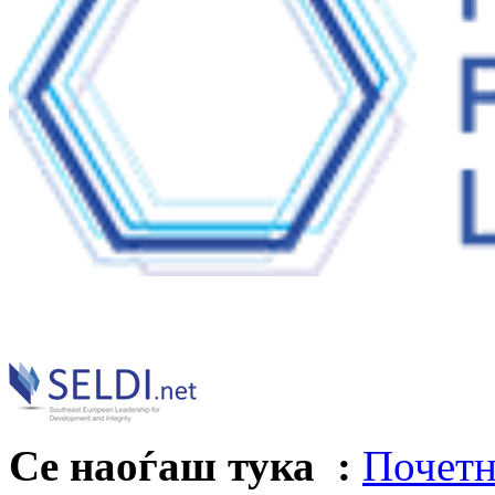
Се наоѓаш тука :
Почетн