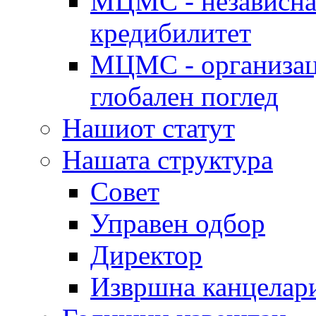
МЦМС - независна 
кредибилитет
МЦМС - организаци
глобален поглед
Нашиот статут
Нашата структура
Совет
Управен одбор
Директор
Извршна канцелар