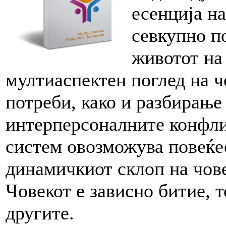
есенција н
севкупно п
животот на
мултиаспектен поглед на ч
потреби, како и разбирање
интерперсоналните конфли
систем овозможува повеќе
динамичкиот склоп на чове
Човекот е зависно битие, т
другите.