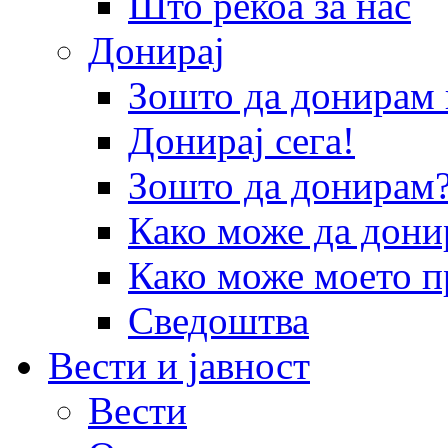
Што рекоа за нас
Донирај
Зошто да донира
Донирај сега!
Зошто да донирам
Како може да дони
Како може моето п
Сведоштва
Вести и јавност
Вести