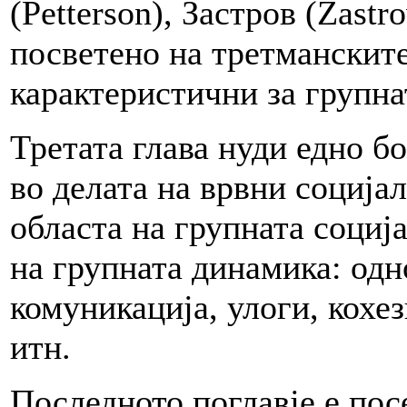
(Petterson), Застров (Zast
посветено на третманските
карактеристични за групна
Третата глава нуди едно б
во делата на врвни соција
областа на групната соција
на групната динамика: одн
комуникација, улоги, кохе
итн.
Последното поглавје е пос