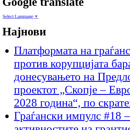
Google translate
Select Language
▼
Најнови
Платформата на граѓанс
против корупцијата бар
донесувањето на Предло
проектот „Скопје – Евр
2028 година“, по скрат
Граѓански импулс #18 –
активностите на гранти