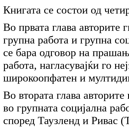
Книгата се состои од четир
Во првата глава авторите 
групна работа и групна соц
се бара одговор на прашањ
работа, нагласувајќи го н
широкоопфатен и мултидим
Во втората глава авторите
во групната социјална раб
според Таузленд и Ривас (Т