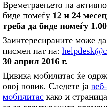
Времетраењето на активнос
биде помеѓу
12 и 24 месе
треба да биде помеѓу 1.00
Заинтересираните може да
писмен пат на:
helpdesk@c
30 април 2016 г.
Цивика мобилитас ќе одрж
овој повик. Следете ја
веб
мобилитас
како и страниц
се за евентуалните промен