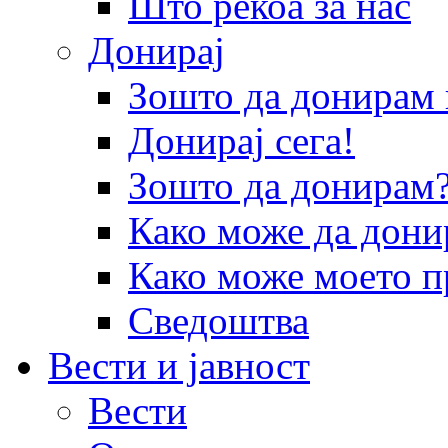
Што рекоа за нас
Донирај
Зошто да донира
Донирај сега!
Зошто да донирам
Како може да дони
Како може моето п
Сведоштва
Вести и јавност
Вести