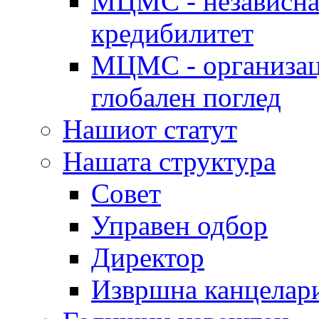
МЦМС - независна 
кредибилитет
МЦМС - организаци
глобален поглед
Нашиот статут
Нашата структура
Совет
Управен одбор
Директор
Извршна канцелар