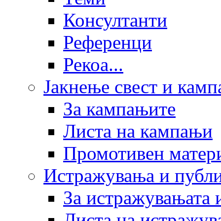
Консултанти
Референци
Рекоа...
Јакнење свест и кам
За кампањите
Листа на кампањи
Промотивен матер
Истражувања и публ
За истражувањата 
Листа на истражув