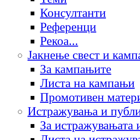
Консултанти
Референци
Рекоа...
Јакнење свест и кам
За кампањите
Листа на кампањи
Промотивен матер
Истражувања и публ
За истражувањата 
Листа на истражув