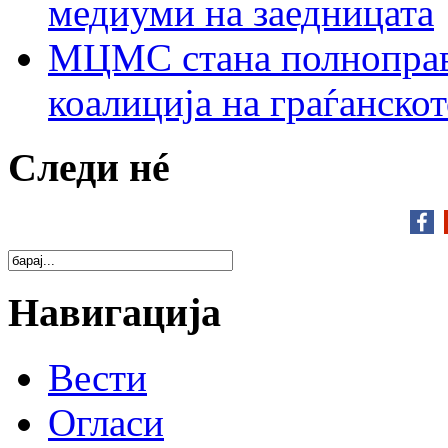
медиуми на заедницата
МЦМС стана полноправн
коалиција на граѓанск
Следи нé
Навигација
Вести
Огласи