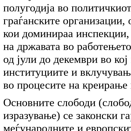
полугодија во политичкиот 
граѓанските организации,
кои доминираа инспекции,
на државата во работењето
од јули до декември во ко
институциите и вклучувањ
во процесите на креирање
Основните слободи (слобо
изразување) се законски г
меѓународните и европскит