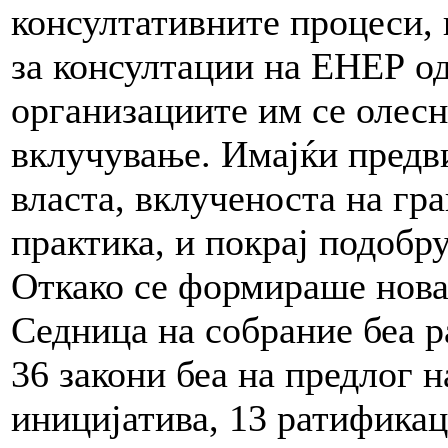
консултативните процеси, 
за консултации на ЕНЕР од
организациите им се олес
вклучување. Имајќи предви
власта, вклученоста на гр
практика, и покрај подобр
Oткако се формираше новат
Седница на собрание беа р
36 закони беа на предлог н
иницијатива, 13 ратификац