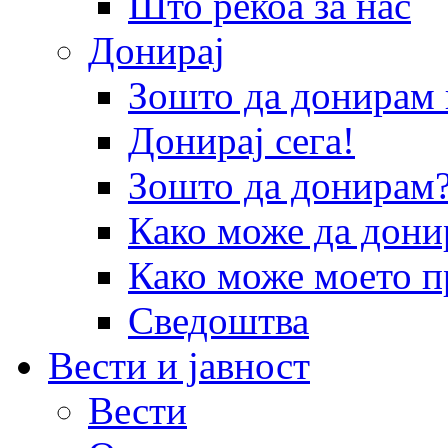
Што рекоа за нас
Донирај
Зошто да донира
Донирај сега!
Зошто да донирам
Како може да дони
Како може моето п
Сведоштва
Вести и јавност
Вести