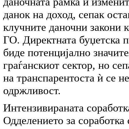
даночната рамка и изменит
данок на доход, сепак оста
клучните даночни закони к
ГО. Директната буџетска 
биде потенцијално значит
граѓанскиот сектор, но се
на транспарентоста ѝ се н
одржливост.
Интензивираната соработк
Одделението за соработка