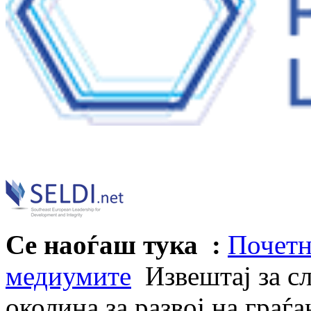
Се наоѓаш тука :
Почетн
медиумите
Извештај за с
околина за развој на граѓ