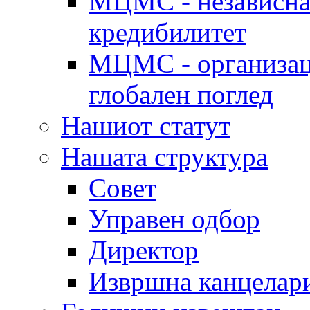
МЦМС - независна 
кредибилитет
МЦМС - организаци
глобален поглед
Нашиот статут
Нашата структура
Совет
Управен одбор
Директор
Извршна канцелар