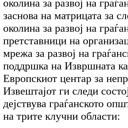
околина за развој на граѓ
заснова на матрицата за с
околина за развој на граѓа
претставници на организа
мрежа за развој на граѓан
поддршка на Извршната к
Европскиот центар за неп
Извештајот ги следи состој
дејствува граѓанското опш
на трите клучни области: