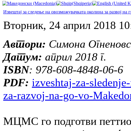
Извештај за следење на овозможувачката околина за развој на 
Вторник, 24 април 2018 10
Автори:
Симона Огненовс
Датум:
април 2018 г.
ISBN
: 978-608-4848-06-6
PDF:
izveshtaj-za-sledenj
za-razvoj-na-go-vo-Makedo
МЦМС го подготви петтиот